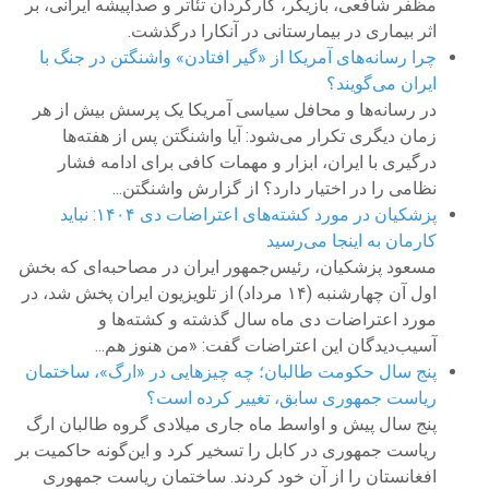
مظفر شافعی، بازیگر، کارگردان تئاتر و صداپیشه ایرانی، بر
اثر بیماری در بیمارستانی در آنکارا درگذشت.
چرا رسانه‌های آمریکا از «گیر افتادن» واشنگتن در جنگ با
ایران می‌گویند؟
در رسانه‌ها و محافل سیاسی آمریکا یک پرسش بیش از هر
زمان دیگری تکرار می‌شود: آیا واشنگتن پس از هفته‌ها
درگیری با ایران، ابزار و مهمات کافی برای ادامه فشار
نظامی را در اختیار دارد؟ از گزارش واشنگتن...
پزشکیان در مورد کشته‌های اعتراضات دی ۱۴۰۴: نباید
کارمان به اینجا می‌رسید
مسعود پزشکیان، رئیس‌جمهور ایران در مصاحبه‌ای که بخش
اول آن چهارشنبه (۱۴ مرداد) از تلویزیون ایران پخش شد، در
مورد اعتراضات دی ماه سال گذشته و کشته‌ها و
آسیب‌دیدگان این اعتراضات گفت: «من هنوز هم...
پنج سال حکومت طالبان؛ چه چیزهایی در «ارگ»، ساختمان
ریاست جمهوری سابق، تغییر کرده است؟
پنج سال پیش و اواسط ماه جاری میلادی گروه طالبان ارگ
ریاست جمهوری در کابل را تسخیر کرد و این‌گونه حاکمیت بر
افغانستان را از آن خود کردند. ساختمان ریاست جمهوری