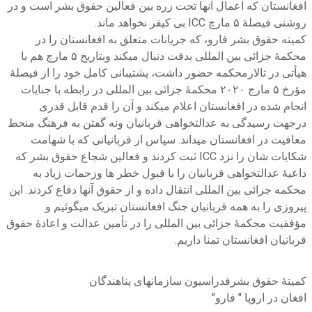
افغانستان که اعمال آنها تحت زره بین فعالین حقوق بشر است و در
روشنی فیصلهٔ ۵ مارچ ICC بی کیفر نخواهد ماند.
کمیته حقوق بشر فارو، که جریانات متعلق به افغانستان را در
محکمهٔ جزائی بین المللی بدقت دنبال میکند وبتاریخ ۵ مارچ هم با
هیأتی در تالارمحکمه حضور داشت، پشتیبانی کامل خود را از فیصلهٔ
مؤرخ ۵ مارج ۲۰۲۰ محکمهٔ جزائی بین المللی در رابطه با جنایات
انجام شده در افغانستان اعلام میکند و آن را قدم قابل قدری
درجهت رسیدگی به عدالتخواهی قربانیان ونه گفتن به فرهنگ منحط
معافیت در افغانستان میداند. سپاس از قربانیانی که با شهامت
شکایات شان را نزد ICC ثبت کردند و فعالین شجاع حقوق بشر که
داعیهٔ عدالتخواهی قربانیان را با قبول خطر ها وزحمات زیاد به
محکمه جزائی بین المللی انتقال داده و از حقوق آنها دفاع کردند. این
پیروزی را به همه قربانیان جنگ افغانستان تبریک میگوئیم و
مؤفقیت محکمهٔ جزائی بین المللی را در تأمین عدالت و اعادهٔ حقوق
قربانیان افغانستان تمنا داریم.
کمیتهٔ حقوق بشرفدراسیون سازمانهای پناهندگان
افغان در اروپا " فارو"