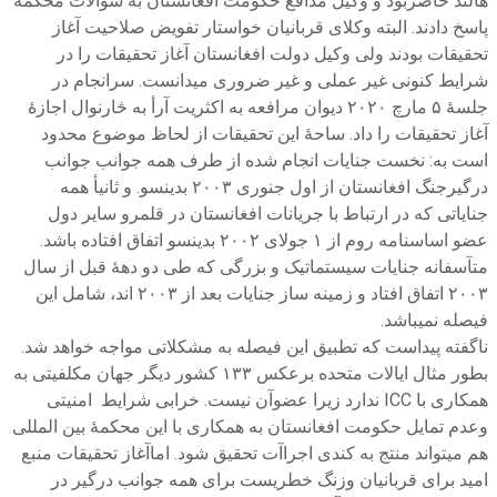
هالند حاضربود و وکیل مدافع حکومت افغانستان به سوالات محکمه
پاسخ دادند. البته وکلای قربانیان خواستار تفویض صلاحیت آغاز
تحقیقات بودند ولی وکیل دولت افغانستان آغاز تحقیقات را در
شرایط کنونی غیر عملی و غیر ضروری میدانست. سرانجام در
جلسهٔ ۵ مارچ ۲۰۲۰ دیوان مرافعه به اکثریت آرأ به څارنوال اجازهٔ
آغاز تحقیقات را داد. ساحهٔ این تحقیقات از لحاظ موضوع محدود
است به: نخست جنایات انجام شده از طرف همه جوانب جوانب
درگیرجنگ افغانستان از اول جنوری ۲۰۰۳ بدینسو. و ثانیأ همه
جنایاتی که در ارتباط با جریانات افغانستان در قلمرو سایر دول
عضو اساسنامه روم از ۱ جولای ۲۰۰۲ بدینسو اتفاق افتاده باشد.
متآسفانه جنایات سیستماتیک و بزرگی که طی دو دههٔ قبل از سال
۲۰۰۳ اتفاق افتاد و زمینه ساز جنایات بعد از ۲۰۰۳ اند، شامل این
فیصله نمیباشد.
ناگفته پیداست که تطبیق این فیصله به مشکلاتی مواجه خواهد شد.
بطور مثال ایالات متحده برعکس ۱۳۳ کشور دیگر جهان مکلفیتی به
همکاری با ICC ندارد زیرا عضوآن نیست. خرابی شرایط امنیتی
وعدم تمایل حکومت افغانستان به همکاری با این محکمهٔ بین المللی
هم میتواند منتج به کندی اجراآت تحقیق شود. اماآغاز تحقیقات منبع
امید برای قربانیان وزنگ خطریست برای همه جوانب درگیر در