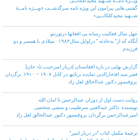
ویــژه نامــۀ شــهید مجیدکلکانــی
گفتنی هایی پیرامون این ویژه نامه سرگذشــت «ویــژه نامــۀ
شــهید مجیدکلکانــی»
چهل سال فعالیت رسانه یی افغانها درتورنتو
آنگاه که از" بدحادثه " دراوایل سال۱۹۸۳ میلادی با همسر و دو
فرزندم .
ﮔزارش ﻧﮭﺎﯾﯽ در ﺑﺎره اﻓﻐﺎﻧﺳﺗﺎن )درﺑﺎر اﻣﯾرﺣﺑﯾب ﷲ ﺧﺎن(
ﻓﻘﯾر ﺳﯾد اﻓﺗﺧﺎراﻟدﯾن ﻧﻣﺎﯾﻧده ﺑرﺗﺎﻧﯾﮫ در ﮐﺎﺑل ١٩٠٧ – ١٩١٠ ﺑرﮔردان
:ﭘروﻓﯾﺳور دﮐﺗور ﻋﺑداﻟﺧﺎﻟق ﻟﻌل زاد
روایت دست اول از دوران عبدالرحمن تا امان الله
نویسنده داکتر عبدالغنی سرطبیب و منشی شخصی
امیرعبدالرحمن برگردان: پروفیسور دکتور عبدالخالق لعل زاد
ترجمۀ مکمل کتاب "در دربار امیر"