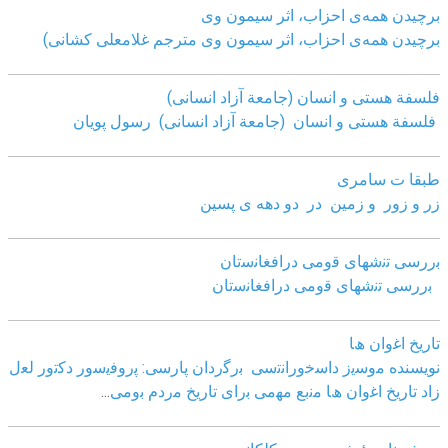
برچیدن همه‌ی احزاب، اثر سیمون وی
برچیدن همه‌ی احزاب، اثر سیمون وی مترجم غلامعلی کشانی)
فلسفة هستی و انسان (جامعة آزاد انسانی)
فلسفة هستی و انسان (جامعة آزاد انسانی)
رسول پویان
طبقا ت سامری
زر و زور و زمین در دو دهه ی پسین
ﺑررﺳﯽ ﺗﻧﺷﮭﺎی ﻗوﻣﯽ دراﻓﻐﺎﻧﺳﺗﺎن
ﺑررﺳﯽ ﺗﻧﺷﮭﺎی ﻗوﻣﯽ دراﻓﻐﺎﻧﺳﺗﺎن
ﺗﺎرﯾﺦ اﻏوان ھﺎ
نویسنده ﻣوﺳﯾز داﺳﺧوراﻧﺗﺳﯽ
ﺑرﮔردان ﭘﺎرﺳﯽ: ﭘروﻓﯾﺳور دﮐﺗور ﻟﻌل
زاد
ﺗﺎرﯾﺦ اﻏوان ھﺎ ﻣﻧﺑﻊ ﻣﮭﻣﯽ ﺑرای ﺗﺎرﯾﺦ ﻣردم ﺑوﻣﯽ
...