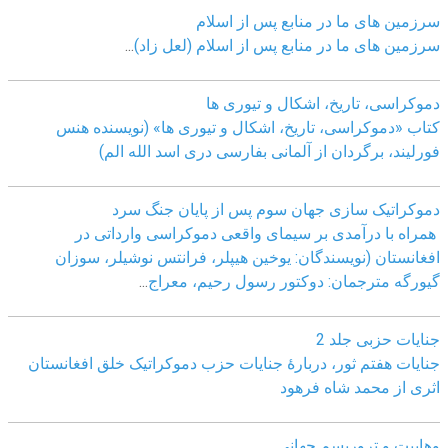
سرزمین های ما در منابع پس از اسلام
سرزمین های ما در منابع پس از اسلام (لعل زاد)
...
دموکراسی، تاريخ، اشکال و تيوری ها
کتاب «دموکراسی، تاريخ، اشکال و تيوری ها» (نويسنده هنس
فورليند، برگردان از آلمانی بفارسی دری اسد الله الم)
دموکراتیک سازی جهان سوم پس از پایان جنگ سرد
همراه با درآمدی بر سیمای واقعی دموکراسی وارداتی در
افغانستان (نویسندگان: یوخین هیپلر، فرانتس نوشیلر، سوزان
گیورگه مترجمان: دوکتور رسول رحیم، معراج
...
جنایات حزبی جلد 2
جنایات هفتم ثور، دربارۀ جنایات حزب دموکراتیک خلق افغانستان
اثری از محمد شاه فرهود
وهابیت و تروریسم جهانی