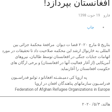
افغانستان بپردازد!
فارو
19 حوت 1398
چاپ
بتاریخ ۵ مارچ ۲۰۲۰ قضا ت دیوان مرافعهٔ محکمهٔ جزائی بین
المللی به څارنوال ارشد این محکمه صلاحیت داد تا تحقیقات در مورد
اتهامات جنایات جنگی در افغانستان توسط طالبان، نیروهای
آمریکایی (از آغار فعالیت آنها در افغانستان) و برخی ارگان های
حکومت افغانستان را آغازنماید.
په اروپا کی دمیـشـته افغانانو د تولنو فدراسـیون
فدراسـیون سازمانهای پناهندگان افغان در اروپا
Federation of Afghan Refugee Organizations in Europe
ــــــــــــــــــــــــــــــــــــــــــــــــــــــــــــــــــــــــــــــــــــــــ
هالند، ۵/۳/ ۲۰۲۰