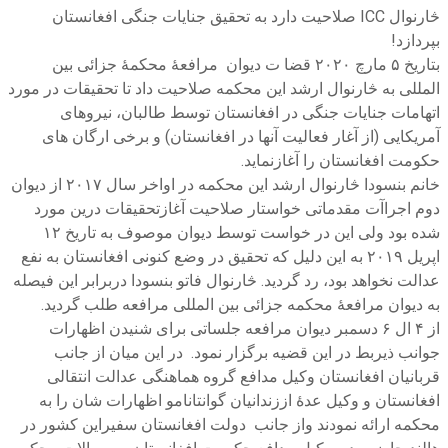
څارنوال ICC صلاحیت دارد به تحقیق جنایات جنگی افغانستان
بپردازد!
بتاریخ ۵ مارچ ۲۰۲۰ قضا ت دیوان مرافعهٔ محکمهٔ جزائی بین
المللی به څارنوال ارشد این محکمه صلاحیت داد تا تحقیقات در مورد
اتهامات جنایات جنگی در افغانستان توسط طالبان، نیروهای
آمریکایی (از آغار فعالیت آنها در افغانستان) و برخی ارگان های
حکومت افغانستان را آغازنماید.
خانم بنسودا څارنوال ارشد این محکمه در اواخر سال ۲۰۱۷ از دیوان
دوم اجراآت مقدماتی خواستار صلاحیت آغازتحقیقات درین مورد
شده بود ولی این در خواست توسط دیوان موصوف به تاریخ ۱۲
اپریل ۲۰۱۹ به این دلیل که تحقیق در وضع کنونی افغانستان به نفع
عدالت نخواهد بود، رد گردید. څارنوال فاتو بنسودا دربرابر این فیصله
به دیوان مرافعهٔ محکمه جزائی بین المللی مرافعه طلب گردید.
از ۴ ال ۶ دسمبر دیوان مرافعه جلساتی برای شنیدن اظهارات
جوانب ذیربط در این قضیه برگزار نمود. در این میان از جانب
قربانیان افغانستان وکیل مدافع گروه هماهنگی عدالت انتقالی
افغانستان و وکیل عدهٔ اززندانیان گوانتانامو اظهارات شان را به
محکمه ارائه نمودند واز جانب دولت افغانستان سفیراین کشور در