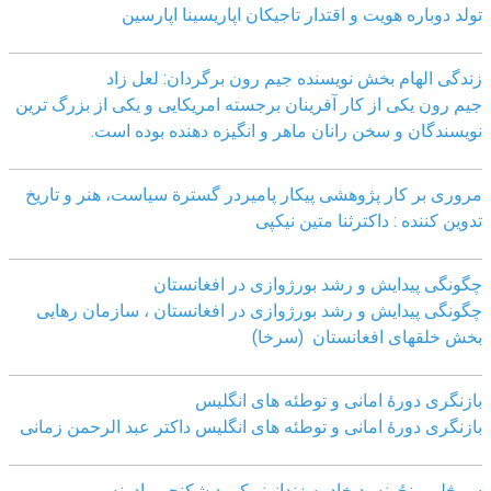
تولد دوباره هویت و اقتدار تاجیکان اپاریسینا اپارسین
زندگی الهام بخش نویسنده جیم رون برگردان: لعل زاد
جیم رون یکی از کار آفرینان برجسته امریکایی و یکی از بزرگ ترین
نویسندگان و سخن رانان ماهر و انگیزه دهنده بوده است.
مروری بر کار پژوهشی پیکار پامیردر گسترة سیاست، هنر و تاریخ
تدوین کننده : داکترثنا متین نیکپی
چگونگی پیدایش و رشد بورژوازی در افغانستان
چگونگی پیدایش و رشد بورژوازی در افغانستان ، سازمان رهایی
بخش خلقهای افغانستان (سرخا)
بازنگرى دورۀ امانى و توطئه هاى انگليس
بازنگرى دورۀ امانى و توطئه هاى انگليس داکتر عبد الرحمن زمانى
سپېڅلي رنځونه ،د خاد په زندانونو کې د شکنجې یادونه