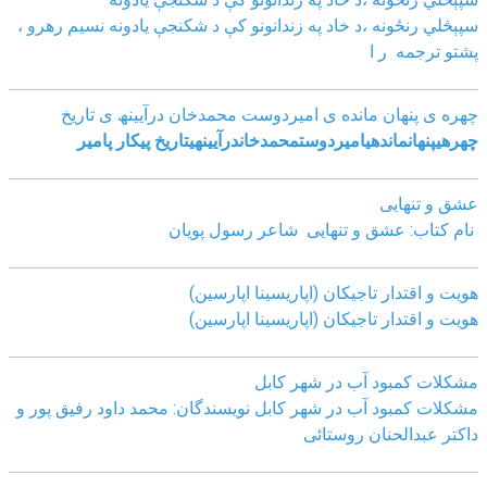
سپېڅلي رنځونه ،د خاد په زندانونو کې د شکنجې یادونه نسیم رهرو ،
پشتو ترجمه ر ا
چھره ی پنھان مانده ی امیردوست محمدخان درآیینھ ی تاریخ
چھره
ی
پنھان
مانده
ی
امیردوست
محمدخان
درآیینھ
ی
تاریخ
پیکار پامیر
عشق و تنهایی
نام کتاب: عشق و تنهایی شاعر رسول پویان
هویت و اقتدار تاجیکان (اپاریسینا اپارسین)
هویت و اقتدار تاجیکان (اپاریسینا اپارسین)
مشکلات کمبود آب در شهر کابل
مشکلات کمبود آب در شهر کابل نویسندگان: محمد داود رفیق پور و
داکتر عبدالحنان روستائی