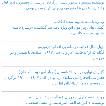
نویسنده ﻣوﺳﯾز داﺳﺧوراﻧﺗﺳﯽ
ﺑرﮔردان ﭘﺎرﺳﯽ: ﭘروﻓﯾﺳور دﮐﺗور ﻟﻌل
زاد
ﺗﺎرﯾﺦ اﻏوان ھﺎ ﻣﻧﺑﻊ ﻣﮭﻣﯽ ﺑرای ﺗﺎرﯾﺦ ﻣردم ﺑوﻣﯽ
...
ویــژه نامــۀ شــهید مجیدکلکانــی
گفتنی هایی پیرامون این ویژه نامه سرگذشــت «ویــژه نامــۀ
شــهید مجیدکلکانــی»
چهل سال فعالیت رسانه یی افغانها درتورنتو
آنگاه که از" بدحادثه " دراوایل سال۱۹۸۳ میلادی با همسر و دو
فرزندم .
ﮔزارش ﻧﮭﺎﯾﯽ در ﺑﺎره اﻓﻐﺎﻧﺳﺗﺎن )درﺑﺎر اﻣﯾرﺣﺑﯾب ﷲ ﺧﺎن(
ﻓﻘﯾر ﺳﯾد اﻓﺗﺧﺎراﻟدﯾن ﻧﻣﺎﯾﻧده ﺑرﺗﺎﻧﯾﮫ در ﮐﺎﺑل ١٩٠٧ – ١٩١٠ ﺑرﮔردان
:ﭘروﻓﯾﺳور دﮐﺗور ﻋﺑداﻟﺧﺎﻟق ﻟﻌل زاد
روایت دست اول از دوران عبدالرحمن تا امان الله
نویسنده داکتر عبدالغنی سرطبیب و منشی شخصی