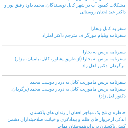
مشکلات کمبود آب در شهر کابل نویسندگان: محمد داود رفیق پور و
داکتر عبدالحنان روستائی
سفر به کابل وبخارا
سفرنامه ویلیام مورگراف مترجم داکتر لعلزاد
سفرنامه برنس به بخارا
سفرنامه برنس به بخارا (از طریق پشاور، کابل، بامیان، مزار)
برگردان: دکتور لعل زاد
سفرنامه برنس ماموریت کابل به دربار دوست محمد
سفرنامه برنس ماموریت کابل به دربار دوست محمد (برگردان:
دکتور لعل زاد)
خاطره ی تلخ یک مھاجر افغان از زندان ھای پاکستان
اندکی ازخروار ھای ظلم و بیدادګری و خیانت صلاحیتداران دشمن
کیش پاکستان دربرابرھموطنان مھاجر