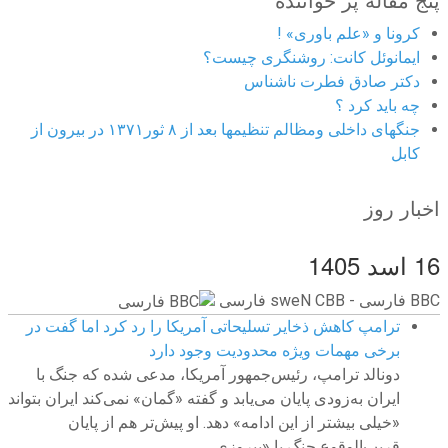
کرونا و «علم باوری» !
ایمانوئل کانت: روشنگری چیست؟
دکتر صادق فطرت ناشناس
چه باید کرد ؟
جنگهای داخلی ومظالم تنظیمها بعد از ۸ ثور۱۳۷۱ در بیرون از
کابل
اخبار روز
16 اسد 1405
BBC ‮فارسی - BBC News فارسی
ترامپ کاهش ذخایر تسلیحاتی آمریکا را رد کرد اما گفت در
برخی مهمات ویژه محدودیت وجود دارد
دونالد ترامپ، رئیس‌جمهور آمریکا، مدعی شده که جنگ با
ایران به‌زودی پایان می‌یابد و گفته «گمان» نمی‌کند ایران بتواند
«خیلی بیشتر از این ادامه» دهد. او پیش‌تر هم از پایان
قریب‌الوقوع جنگ با «پیروزی...