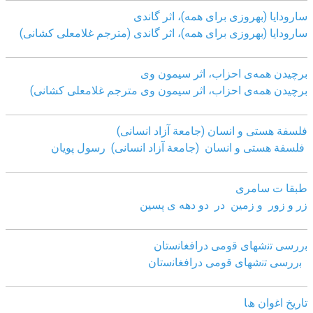
سارودایا (بهروزی برای همه)، اثر گاندی
سارودایا (بهروزی برای همه)، اثر گاندی (مترجم غلامعلی کشانی)
برچیدن همه‌ی احزاب، اثر سیمون وی
برچیدن همه‌ی احزاب، اثر سیمون وی مترجم غلامعلی کشانی)
فلسفة هستی و انسان (جامعة آزاد انسانی)
فلسفة هستی و انسان (جامعة آزاد انسانی)
رسول پویان
طبقا ت سامری
زر و زور و زمین در دو دهه ی پسین
ﺑررﺳﯽ ﺗﻧﺷﮭﺎی ﻗوﻣﯽ دراﻓﻐﺎﻧﺳﺗﺎن
ﺑررﺳﯽ ﺗﻧﺷﮭﺎی ﻗوﻣﯽ دراﻓﻐﺎﻧﺳﺗﺎن
ﺗﺎرﯾﺦ اﻏوان ھﺎ