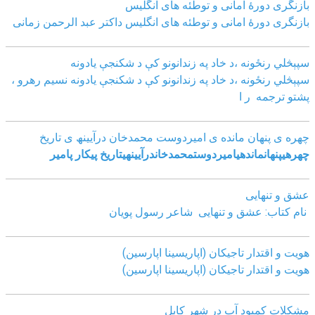
بازنگرى دورۀ امانى و توطئه هاى انگليس
بازنگرى دورۀ امانى و توطئه هاى انگليس داکتر عبد الرحمن زمانى
سپېڅلي رنځونه ،د خاد په زندانونو کې د شکنجې یادونه
سپېڅلي رنځونه ،د خاد په زندانونو کې د شکنجې یادونه نسیم رهرو ،
پشتو ترجمه ر ا
چھره ی پنھان مانده ی امیردوست محمدخان درآیینھ ی تاریخ
چھره
ی
پنھان
مانده
ی
امیردوست
محمدخان
درآیینھ
ی
تاریخ
پیکار پامیر
عشق و تنهایی
نام کتاب: عشق و تنهایی شاعر رسول پویان
هویت و اقتدار تاجیکان (اپاریسینا اپارسین)
هویت و اقتدار تاجیکان (اپاریسینا اپارسین)
مشکلات کمبود آب در شهر کابل