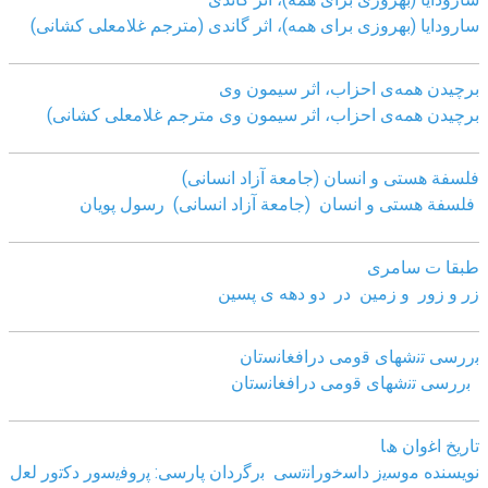
سارودایا (بهروزی برای همه)، اثر گاندی (مترجم غلامعلی کشانی)
برچیدن همه‌ی احزاب، اثر سیمون وی
برچیدن همه‌ی احزاب، اثر سیمون وی مترجم غلامعلی کشانی)
فلسفة هستی و انسان (جامعة آزاد انسانی)
فلسفة هستی و انسان (جامعة آزاد انسانی)
رسول پویان
طبقا ت سامری
زر و زور و زمین در دو دهه ی پسین
ﺑررﺳﯽ ﺗﻧﺷﮭﺎی ﻗوﻣﯽ دراﻓﻐﺎﻧﺳﺗﺎن
ﺑررﺳﯽ ﺗﻧﺷﮭﺎی ﻗوﻣﯽ دراﻓﻐﺎﻧﺳﺗﺎن
ﺗﺎرﯾﺦ اﻏوان ھﺎ
نویسنده ﻣوﺳﯾز داﺳﺧوراﻧﺗﺳﯽ
ﺑرﮔردان ﭘﺎرﺳﯽ: ﭘروﻓﯾﺳور دﮐﺗور ﻟﻌل