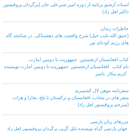
اسنادد آرشیو برتانیه از دوره امیر شیرعلی خان (برگردان پروفیسور
داکتر لعل زاد)
خاطرات زندان
(عتیق الله نایب خیل) شرح واقعیت های دهشتناکی در شکنجه گاه
های رژیم کودتای ثور
کتاب افغانستان ازنخستین جمهوریت تا دومین امارت
نام کتاب : افغانستان ازنخستین جمهوریت تا دومین امارت نویسنده
: کریم پیکار پامیر
سفرنامه موهن لال کشمیری
سفر های در پنجاب، افغانستان و ترکستان تا بلخ، بخارا و هرات
(مترجم پروقیسور لعل زاد)
مرزهای زبان پارسی
جهان پارسی گراه نویسنده نایل گرین برگردان پروفیسور لعل زاد