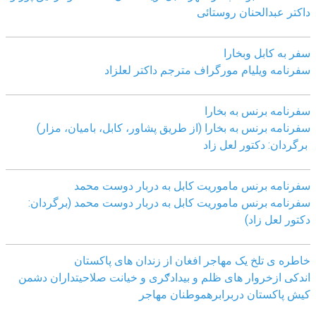
داکتر عبدالحنان روستائی
سفر به کابل وبخارا
سفرنامه ویلیام مورگراف مترجم داکتر لعلزاد
سفرنامه برنس به بخارا
سفرنامه برنس به بخارا (از طریق پشاور، کابل، بامیان، مزار)
برگردان: دکتور لعل زاد
سفرنامه برنس ماموریت کابل به دربار دوست محمد
سفرنامه برنس ماموریت کابل به دربار دوست محمد (برگردان:
دکتور لعل زاد)
خاطره ی تلخ یک مھاجر افغان از زندان ھای پاکستان
اندکی ازخروار ھای ظلم و بیدادګری و خیانت صلاحیتداران دشمن
کیش پاکستان دربرابرھموطنان مھاجر