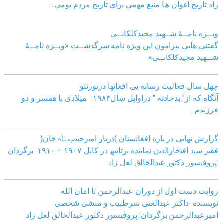
زاد
ﺗﺎرﯾﺦ اﻏوان ھﺎ ﻣﻧﺑﻊ ﻣﮭﻣﯽ ﺑرای ﺗﺎرﯾﺦ ﻣردم ﺑوﻣﯽ
...
ویــژه نامــۀ شــهید مجیدکلکانــی
گفتنی هایی پیرامون این ویژه نامه سرگذشــت «ویــژه نامــۀ
شــهید مجیدکلکانــی»
چهل سال فعالیت رسانه یی افغانها درتورنتو
آنگاه که از" بدحادثه " دراوایل سال۱۹۸۳ میلادی با همسر و دو
فرزندم .
ﮔزارش ﻧﮭﺎﯾﯽ در ﺑﺎره اﻓﻐﺎﻧﺳﺗﺎن )درﺑﺎر اﻣﯾرﺣﺑﯾب ﷲ ﺧﺎن(
ﻓﻘﯾر ﺳﯾد اﻓﺗﺧﺎراﻟدﯾن ﻧﻣﺎﯾﻧده ﺑرﺗﺎﻧﯾﮫ در ﮐﺎﺑل ١٩٠٧ – ١٩١٠ ﺑرﮔردان
:ﭘروﻓﯾﺳور دﮐﺗور ﻋﺑداﻟﺧﺎﻟق ﻟﻌل زاد
روایت دست اول از دوران عبدالرحمن تا امان الله
نویسنده داکتر عبدالغنی سرطبیب و منشی شخصی
امیرعبدالرحمن برگردان: پروفیسور دکتور عبدالخالق لعل زاد