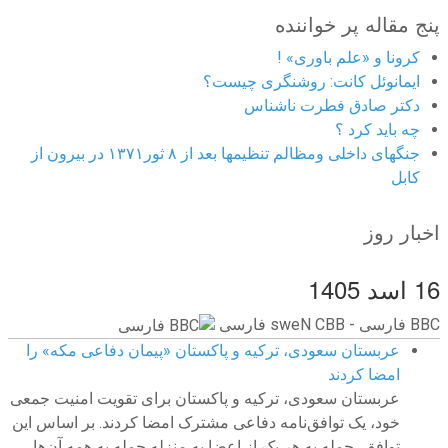
پنج مقاله پر خواننده
کرونا و «علم باوری» !
ایمانوئل کانت: روشنگری چیست؟
دکتر صادق فطرت ناشناس
چه باید کرد ؟
جنگهای داخلی ومظالم تنظیمها بعد از ۸ ثور۱۳۷۱ در بیرون از
کابل
اخبار روز
16 اسد 1405
BBC ‮فارسی - BBC News فارسی
عربستان سعودی، ترکیه و پاکستان «پیمان دفاعی مکه» را
امضا کردند
عربستان سعودی، ترکیه و پاکستان برای تقویت امنیت جمعی
خود، یک توافق‌نامه دفاعی مشترک امضا کردند. بر اساس این
توافق، حمله به هر یک از اعضا به منزله حمله به همه آن‌ها