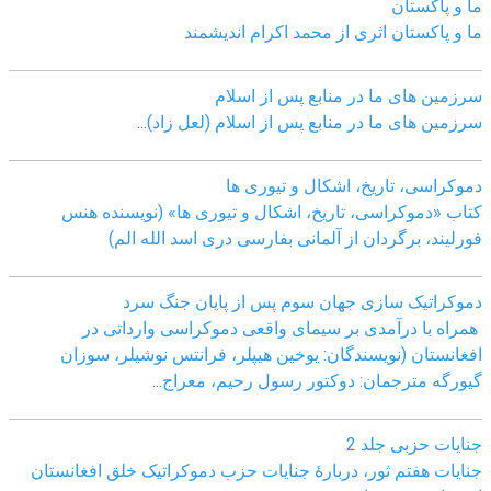
ما و پاکستان
ما و پاکستان اثری از محمد اکرام اندیشمند
سرزمین های ما در منابع پس از اسلام
سرزمین های ما در منابع پس از اسلام (لعل زاد)
...
دموکراسی، تاريخ، اشکال و تيوری ها
کتاب «دموکراسی، تاريخ، اشکال و تيوری ها» (نويسنده هنس
فورليند، برگردان از آلمانی بفارسی دری اسد الله الم)
دموکراتیک سازی جهان سوم پس از پایان جنگ سرد
همراه با درآمدی بر سیمای واقعی دموکراسی وارداتی در
افغانستان (نویسندگان: یوخین هیپلر، فرانتس نوشیلر، سوزان
گیورگه مترجمان: دوکتور رسول رحیم، معراج
...
جنایات حزبی جلد 2
جنایات هفتم ثور، دربارۀ جنایات حزب دموکراتیک خلق افغانستان