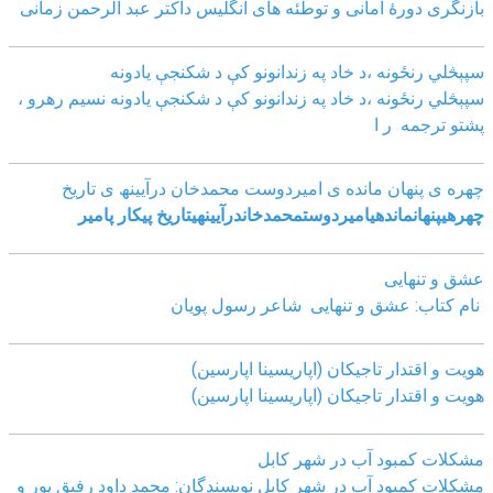
بازنگرى دورۀ امانى و توطئه هاى انگليس داکتر عبد الرحمن زمانى
سپېڅلي رنځونه ،د خاد په زندانونو کې د شکنجې یادونه
سپېڅلي رنځونه ،د خاد په زندانونو کې د شکنجې یادونه نسیم رهرو ،
پشتو ترجمه ر ا
چھره ی پنھان مانده ی امیردوست محمدخان درآیینھ ی تاریخ
چھره
ی
پنھان
مانده
ی
امیردوست
محمدخان
درآیینھ
ی
تاریخ
پیکار پامیر
عشق و تنهایی
نام کتاب: عشق و تنهایی شاعر رسول پویان
هویت و اقتدار تاجیکان (اپاریسینا اپارسین)
هویت و اقتدار تاجیکان (اپاریسینا اپارسین)
مشکلات کمبود آب در شهر کابل
مشکلات کمبود آب در شهر کابل نویسندگان: محمد داود رفیق پور و