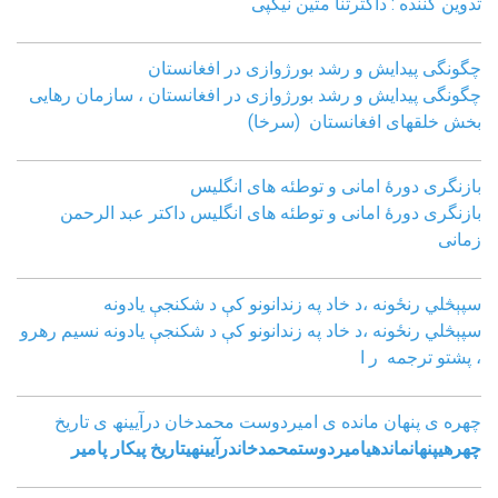
تدوین کننده : داکترثنا متین نیکپی
چگونگی پیدایش و رشد بورژوازی در افغانستان
چگونگی پیدایش و رشد بورژوازی در افغانستان ، سازمان رهایی
بخش خلقهای افغانستان (سرخا)
بازنگرى دورۀ امانى و توطئه هاى انگليس
بازنگرى دورۀ امانى و توطئه هاى انگليس داکتر عبد الرحمن
زمانى
سپېڅلي رنځونه ،د خاد په زندانونو کې د شکنجې یادونه
سپېڅلي رنځونه ،د خاد په زندانونو کې د شکنجې یادونه نسیم رهرو
، پشتو ترجمه ر ا
چھره ی پنھان مانده ی امیردوست محمدخان درآیینھ ی تاریخ
چھره
ی
پنھان
مانده
ی
امیردوست
محمدخان
درآیینھ
ی
تاریخ
پیکار پامیر