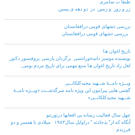
طبقا ت سامری
زر و زور و زمین در دو دهه ی پسین
ﺑررﺳﯽ ﺗﻧﺷﮭﺎی ﻗوﻣﯽ دراﻓﻐﺎﻧﺳﺗﺎن
ﺑررﺳﯽ ﺗﻧﺷﮭﺎی ﻗوﻣﯽ دراﻓﻐﺎﻧﺳﺗﺎن
ﺗﺎرﯾﺦ اﻏوان ھﺎ
نویسنده ﻣوﺳﯾز داﺳﺧوراﻧﺗﺳﯽ
ﺑرﮔردان ﭘﺎرﺳﯽ: ﭘروﻓﯾﺳور دﮐﺗور
ﻟﻌل زاد
ﺗﺎرﯾﺦ اﻏوان ھﺎ ﻣﻧﺑﻊ ﻣﮭﻣﯽ ﺑرای ﺗﺎرﯾﺦ ﻣردم ﺑوﻣﯽ
...
ویــژه نامــۀ شــهید مجیدکلکانــی
گفتنی هایی پیرامون این ویژه نامه سرگذشــت «ویــژه نامــۀ
شــهید مجیدکلکانــی»
چهل سال فعالیت رسانه یی افغانها درتورنتو
آنگاه که از" بدحادثه " دراوایل سال۱۹۸۳ میلادی با همسر و دو
فرزندم .