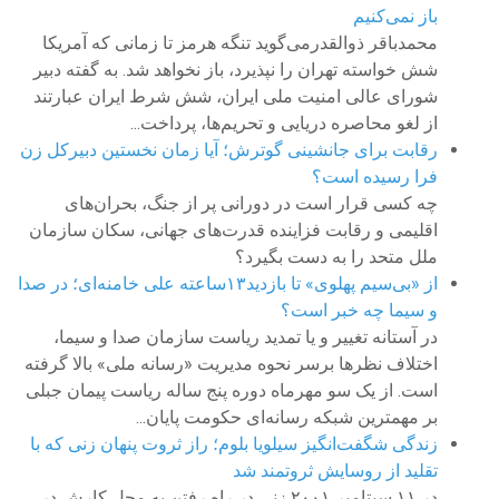
باز نمی‌کنیم
محمدباقر ذوالقدرمی‌گوید تنگه هرمز تا زمانی که آمریکا
شش خواسته تهران را نپذیرد، باز نخواهد شد. به گفته دبیر
شورای عالی امنیت ملی ایران، شش شرط ایران عبارتند
از لغو محاصره دریایی و تحریم‌ها، پرداخت...
رقابت برای جانشینی گوترش؛ آیا زمان نخستین دبیرکل زن
فرا رسیده است؟
چه کسی قرار است در دورانی پر از جنگ، بحران‌های
اقلیمی و رقابت فزاینده قدرت‌های جهانی، سکان سازمان
ملل متحد را به دست بگیرد؟
از «بی‌سیم پهلوی» تا بازدید۱۳ساعته علی خامنه‌ای؛ در صدا
و سیما چه خبر است؟
در آستانه تغییر و یا تمدید ریاست سازمان صدا و سیما،
اختلاف نظرها برسر نحوه مدیریت «رسانه ملی» بالا گرفته
است. از یک سو مهرماه دوره پنج ساله ریاست پیمان جبلی
بر مهمترین شبکه رسانه‌ای حکومت پایان...
زندگی شگفت‌انگیز سیلویا بلوم؛ راز ثروت پنهان زنی که با
تقلید از روسایش ثروتمند شد
در ۱۱ سپتامبر ۲۰۰۱ زنی در راه رفتن به محل کارش در