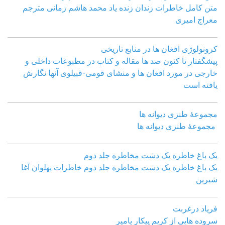
متن کامل خاطرات زندان زنده یاد محمد هاشم زمانی مترجم
معراج امیری
کرونولوژی افغان ھا در منابع تاریخی
پیشگفتار تا کنون صد ھا مقاله و کتاب در مطبوعات داخلی و
خارجی در مورد افغان ھا و منشای قومی-قبیلوی آنھا نگارش
یافته است
مجموعهٔ طنزی دیوانه ها
مجموعهٔ طنزی دیوانه ها
یک باغ خاطره یک دشت مخاطره جلد دوم
یک باغ خاطره یک دشت مخاطره جلد دوم خاطرات پهلوان آغا
شیرین
فریاد درغربت
سروده هایی از کریم پیکار پامیر