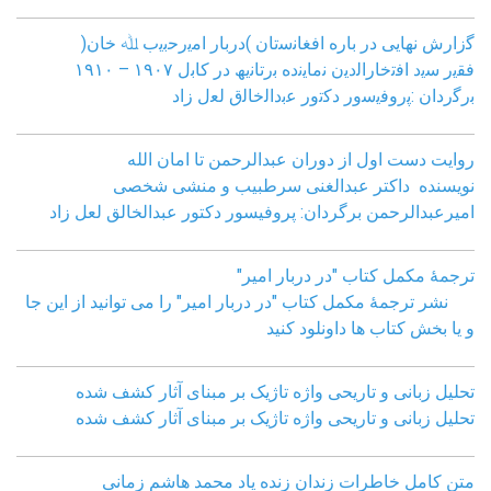
ﮔزارش ﻧﮭﺎﯾﯽ در ﺑﺎره اﻓﻐﺎﻧﺳﺗﺎن )درﺑﺎر اﻣﯾرﺣﺑﯾب ﷲ ﺧﺎن(
ﻓﻘﯾر ﺳﯾد اﻓﺗﺧﺎراﻟدﯾن ﻧﻣﺎﯾﻧده ﺑرﺗﺎﻧﯾﮫ در ﮐﺎﺑل ١٩٠٧ – ١٩١٠
ﺑرﮔردان :ﭘروﻓﯾﺳور دﮐﺗور ﻋﺑداﻟﺧﺎﻟق ﻟﻌل زاد
روایت دست اول از دوران عبدالرحمن تا امان الله
نویسنده داکتر عبدالغنی سرطبیب و منشی شخصی
امیرعبدالرحمن برگردان: پروفیسور دکتور عبدالخالق لعل زاد
ترجمۀ مکمل کتاب "در دربار امیر"
نشر ترجمۀ مکمل کتاب "در دربار امیر" را می توانید از این جا
و یا بخش کتاب ها داونلود کنید
تحلیل زبانی و تاریحی واژه تاژیک بر مبنای آثار کشف شده
تحلیل زبانی و تاریحی واژه تاژیک بر مبنای آثار کشف شده
متن کامل خاطرات زندان زنده یاد محمد هاشم زمانی