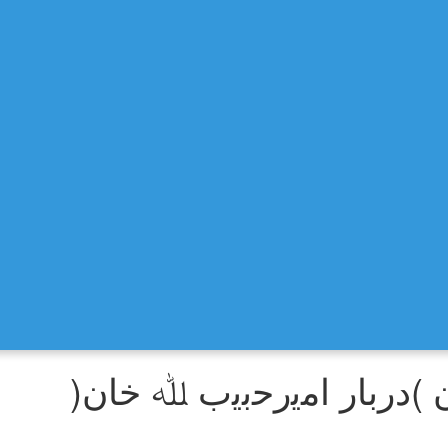
ن )درﺑﺎر اﻣﯾرﺣﺑﯾب ﷲ ﺧﺎن(