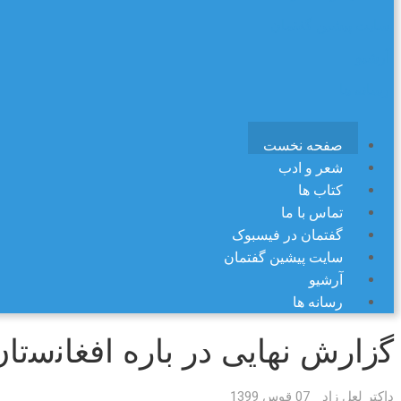
سایت پیشین گفتمان
آرشیو
رسانه ها
صفحه نخست
شعر و ادب
کتاب ها
تماس با ما
گفتمان در فیسبوک
سایت پیشین گفتمان
آرشیو
رسانه ها
ﮔزارش ﻧﮭﺎﯾﯽ در ﺑﺎره اﻓﻐﺎﻧﺳﺗﺎ
داکتر لعل زاد
07 قوس 1399