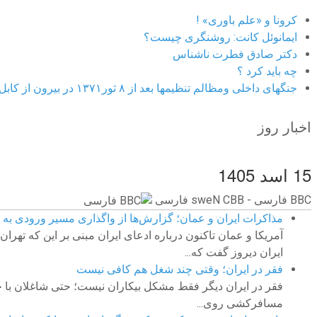
کرونا و «علم باوری» !
ایمانوئل کانت: روشنگری چیست؟
دکتر صادق فطرت ناشناس
چه باید کرد ؟
جنگهای داخلی ومظالم تنظیمها بعد از ۸ ثور۱۳۷۱ در بیرون از کابل
اخبار روز
15 اسد 1405
BBC ‮فارسی - BBC News فارسی
مذاکرات ایران و عمان؛ گزارش‌ها از واگذاری مسیر ورودی به ت
آمریکا و عمان تاکنون درباره ادعای ایران مبنی بر این که ته
ایران دیروز گفت که...
فقر در ایران؛ وقتی چند شغل هم کافی نیست
فقر در ایران دیگر فقط مشکل بیکاران نیست؛ حتی شاغلان با چ
مسافرکشی روی...