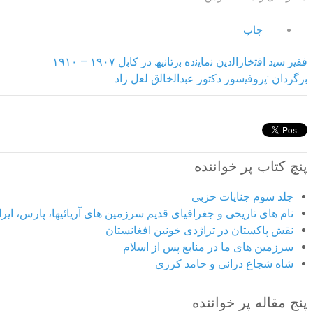
چاپ
ﻓﻘﯾر ﺳﯾد اﻓﺗﺧﺎراﻟدﯾن ﻧﻣﺎﯾﻧده ﺑرﺗﺎﻧﯾﮫ در ﮐﺎﺑل ١٩٠٧ – ١٩١٠
ﺑرﮔردان :ﭘروﻓﯾﺳور دﮐﺗور ﻋﺑداﻟﺧﺎﻟق ﻟﻌل زاد
پنچ کتاب پر خواننده
جلد سوم جنایات حزبی
نام های تاریخی و جغرافیای قدیم سرزمین های آریائیها، پارس، ایران
نقش پاکستان در تراژدی خونین افغانستان
سرزمین های ما در منابع پس از اسلام
شاه شجاع درانی و حامد کرزی
پنج مقاله پر خواننده