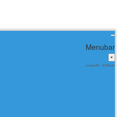
Menubar
×
صفحه نخست
صفحه نخست
شعر و ادب
کتاب ها
تماس با ما
گفتمان در فیسبوک