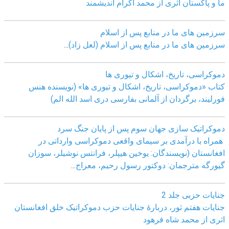
ما و پاکستان اثری از محمد اکرام اندیشمند
سرزمین های ما در منابع پس از اسلام
سرزمین های ما در منابع پس از اسلام (لعل زاد)
...
دموکراسی، تاريخ، اشکال و تيوری ها
کتاب «دموکراسی، تاريخ، اشکال و تيوری ها» (نويسنده هنس
فورليند، برگردان از آلمانی بفارسی دری اسد الله الم)
دموکراتیک سازی جهان سوم پس از پایان جنگ سرد
همراه با درآمدی بر سیمای واقعی دموکراسی وارداتی در
افغانستان (نویسندگان: یوخین هیپلر، فرانتس نوشیلر، سوزان
گیورگه مترجمان: دوکتور رسول رحیم، معراج
...
جنایات حزبی جلد 2
جنایات هفتم ثور، دربارۀ جنایات حزب دموکراتیک خلق افغانستان
اثری از محمد شاه فرهود