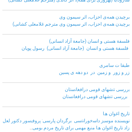
برچیدن همه‌ی احزاب، اثر سیمون وی
برچیدن همه‌ی احزاب، اثر سیمون وی مترجم غلامعلی کشانی)
فلسفة هستی و انسان (جامعة آزاد انسانی)
فلسفة هستی و انسان (جامعة آزاد انسانی)
رسول پویان
طبقا ت سامری
زر و زور و زمین در دو دهه ی پسین
ﺑررﺳﯽ ﺗﻧﺷﮭﺎی ﻗوﻣﯽ دراﻓﻐﺎﻧﺳﺗﺎن
ﺑررﺳﯽ ﺗﻧﺷﮭﺎی ﻗوﻣﯽ دراﻓﻐﺎﻧﺳﺗﺎن
ﺗﺎرﯾﺦ اﻏوان ھﺎ
نویسنده ﻣوﺳﯾز داﺳﺧوراﻧﺗﺳﯽ
ﺑرﮔردان ﭘﺎرﺳﯽ: ﭘروﻓﯾﺳور دﮐﺗور ﻟﻌل
زاد
ﺗﺎرﯾﺦ اﻏوان ھﺎ ﻣﻧﺑﻊ ﻣﮭﻣﯽ ﺑرای ﺗﺎرﯾﺦ ﻣردم ﺑوﻣﯽ
...