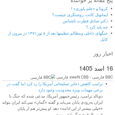
کرونا و «علم باوری» !
ایمانوئل کانت: روشنگری چیست؟
دکتر صادق فطرت ناشناس
چه باید کرد ؟
جنگهای داخلی ومظالم تنظیمها بعد از ۸ ثور۱۳۷۱ در بیرون از
کابل
اخبار روز
16 اسد 1405
BBC ‮فارسی - BBC News فارسی
ترامپ کاهش ذخایر تسلیحاتی آمریکا را رد کرد اما گفت در
برخی مهمات ویژه محدودیت وجود دارد
دونالد ترامپ، رئیس‌جمهور آمریکا، مدعی شده که جنگ با
ایران به‌زودی پایان می‌یابد و گفته «گمان» نمی‌کند ایران بتواند
«خیلی بیشتر از این ادامه» دهد. او پیش‌تر هم از پایان
قریب‌الوقوع جنگ با «پیروزی...