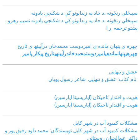
سپېڅلي رنځونه ،د خاد په زندانونو کې د شکنجې یادونه
سپېڅلي رنځونه ،د خاد په زندانونو کې د شکنجې یادونه نسیم رهرو ،
پشتو ترجمه ر ا
چھره ی پنھان مانده ی امیردوست محمدخان درآیینھ ی تاریخ
چھره
ی
پنھان
مانده
ی
امیردوست
محمدخان
درآیینھ
ی
تاریخ
پیکار پامیر
عشق و تنهایی
نام کتاب: عشق و تنهایی شاعر رسول پویان
هویت و اقتدار تاجیکان (اپاریسینا اپارسین)
هویت و اقتدار تاجیکان (اپاریسینا اپارسین)
مشکلات کمبود آب در شهر کابل
مشکلات کمبود آب در شهر کابل نویسندگان: محمد داود رفیق پور و
داکتر عبدالحنان روستائی