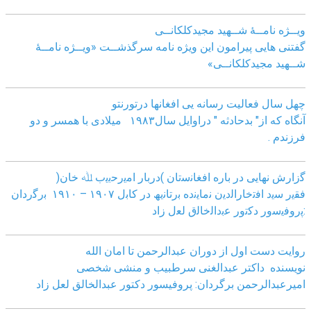
ویــژه نامــۀ شــهید مجیدکلکانــی
گفتنی هایی پیرامون این ویژه نامه سرگذشــت «ویــژه نامــۀ
شــهید مجیدکلکانــی»
چهل سال فعالیت رسانه یی افغانها درتورنتو
آنگاه که از" بدحادثه " دراوایل سال۱۹۸۳ میلادی با همسر و دو
فرزندم .
ﮔزارش ﻧﮭﺎﯾﯽ در ﺑﺎره اﻓﻐﺎﻧﺳﺗﺎن )درﺑﺎر اﻣﯾرﺣﺑﯾب ﷲ ﺧﺎن(
ﻓﻘﯾر ﺳﯾد اﻓﺗﺧﺎراﻟدﯾن ﻧﻣﺎﯾﻧده ﺑرﺗﺎﻧﯾﮫ در ﮐﺎﺑل ١٩٠٧ – ١٩١٠ ﺑرﮔردان
:ﭘروﻓﯾﺳور دﮐﺗور ﻋﺑداﻟﺧﺎﻟق ﻟﻌل زاد
روایت دست اول از دوران عبدالرحمن تا امان الله
نویسنده داکتر عبدالغنی سرطبیب و منشی شخصی
امیرعبدالرحمن برگردان: پروفیسور دکتور عبدالخالق لعل زاد