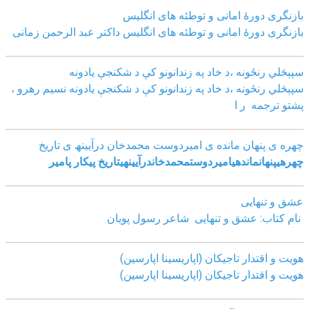
بازنگرى دورۀ امانى و توطئه هاى انگليس
بازنگرى دورۀ امانى و توطئه هاى انگليس داکتر عبد الرحمن زمانى
سپېڅلي رنځونه ،د خاد په زندانونو کې د شکنجې یادونه
سپېڅلي رنځونه ،د خاد په زندانونو کې د شکنجې یادونه نسیم رهرو ،
پشتو ترجمه ر ا
چھره ی پنھان مانده ی امیردوست محمدخان درآیینھ ی تاریخ
چھره
ی
پنھان
مانده
ی
امیردوست
محمدخان
درآیینھ
ی
تاریخ
پیکار پامیر
عشق و تنهایی
نام کتاب: عشق و تنهایی شاعر رسول پویان
هویت و اقتدار تاجیکان (اپاریسینا اپارسین)
هویت و اقتدار تاجیکان (اپاریسینا اپارسین)