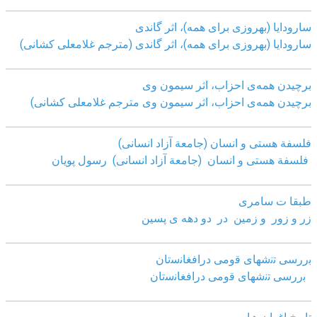
سارودایا (بهروزی برای همه)، اثر گاندی
سارودایا (بهروزی برای همه)، اثر گاندی (مترجم غلامعلی کشانی)
برچیدن همه‌ی احزاب، اثر سیمون وی
برچیدن همه‌ی احزاب، اثر سیمون وی مترجم غلامعلی کشانی)
فلسفة هستی و انسان (جامعة آزاد انسانی)
فلسفة هستی و انسان (جامعة آزاد انسانی)
رسول پویان
طبقا ت سامری
زر و زور و زمین در دو دهه ی پسین
ﺑررﺳﯽ ﺗﻧﺷﮭﺎی ﻗوﻣﯽ دراﻓﻐﺎﻧﺳﺗﺎن
ﺑررﺳﯽ ﺗﻧﺷﮭﺎی ﻗوﻣﯽ دراﻓﻐﺎﻧﺳﺗﺎن