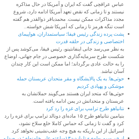
عباس عراقچی گفت که ایران و آمریکا در حال مذاکره
نیستند و تا زمانی که نقض تعهد آمریکا ادامه دارد، شروع
مجدد مذاکرات ممکن نیست. محمدباقر ذوالقدر هم گفته
است تنگه هرمز تا زمانی که آمریکا شش خواسته...
پشت پرده زندگی رئیس فیفا؛ سیاستمداران، هواپیمای
اختصاصی و زندگی در حلقه قدرت
به نظر می‌رسد جانی اینفانتینو، رئیس فیفا، می‌کوشد پس از
شکست طرح سرمایه‌گذاری خصوصی در جام جهانی، اوضاع
را به حالت عادی برگرداند؛ اما ممکن است این کار چندان
آسان نباشد.
حوثی‌ها: به یک پالایشگاه و مقر متحدان عربستان حمله
موشکی و پهپادی کردیم
حوثی‌ها که متحد ایران هستند می‌گویند حملاتشان به
عربستان و متحدانش در یمن ادامه یافته است.
نتانیاهو طرح ترامپ برای غزه را رد کرد
بنیامین نتانیاهو طرح ۱۵ ماده‌ای دونالد ترامپ برای غزه را رد
کرد و گفت تا زمانی که حماس کاملا خلع سلاح نشود،
اسرائیل از این باریکه به هیچ وجه عقب‌نشینی نخواهد کرد.
از «بی‌سیم پهلوی» تا بازدید۱۳ساعته علی خامنه‌ای؛ در صدا و