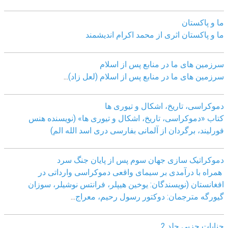
ما و پاکستان
ما و پاکستان اثری از محمد اکرام اندیشمند
سرزمین های ما در منابع پس از اسلام
سرزمین های ما در منابع پس از اسلام (لعل زاد)
...
دموکراسی، تاريخ، اشکال و تيوری ها
کتاب «دموکراسی، تاريخ، اشکال و تيوری ها» (نويسنده هنس
فورليند، برگردان از آلمانی بفارسی دری اسد الله الم)
دموکراتیک سازی جهان سوم پس از پایان جنگ سرد
همراه با درآمدی بر سیمای واقعی دموکراسی وارداتی در
افغانستان (نویسندگان: یوخین هیپلر، فرانتس نوشیلر، سوزان
گیورگه مترجمان: دوکتور رسول رحیم، معراج
...
جنایات حزبی جلد 2