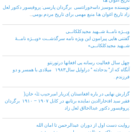
ﺗﺎرﯾﺦ اﻏوان ھﺎ
نویسنده ﻣوﺳﯾز داﺳﺧوراﻧﺗﺳﯽ
ﺑرﮔردان ﭘﺎرﺳﯽ: ﭘروﻓﯾﺳور دﮐﺗور ﻟﻌل
زاد
ﺗﺎرﯾﺦ اﻏوان ھﺎ ﻣﻧﺑﻊ ﻣﮭﻣﯽ ﺑرای ﺗﺎرﯾﺦ ﻣردم ﺑوﻣﯽ
...
ویــژه نامــۀ شــهید مجیدکلکانــی
گفتنی هایی پیرامون این ویژه نامه سرگذشــت «ویــژه نامــۀ
شــهید مجیدکلکانــی»
چهل سال فعالیت رسانه یی افغانها درتورنتو
آنگاه که از" بدحادثه " دراوایل سال۱۹۸۳ میلادی با همسر و دو
فرزندم .
ﮔزارش ﻧﮭﺎﯾﯽ در ﺑﺎره اﻓﻐﺎﻧﺳﺗﺎن )درﺑﺎر اﻣﯾرﺣﺑﯾب ﷲ ﺧﺎن(
ﻓﻘﯾر ﺳﯾد اﻓﺗﺧﺎراﻟدﯾن ﻧﻣﺎﯾﻧده ﺑرﺗﺎﻧﯾﮫ در ﮐﺎﺑل ١٩٠٧ – ١٩١٠ ﺑرﮔردان
:ﭘروﻓﯾﺳور دﮐﺗور ﻋﺑداﻟﺧﺎﻟق ﻟﻌل زاد
روایت دست اول از دوران عبدالرحمن تا امان الله