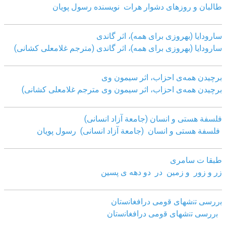
طالبان و روزهای دشوار هرات نویسنده رسول پویان
سارودایا (بهروزی برای همه)، اثر گاندی
سارودایا (بهروزی برای همه)، اثر گاندی (مترجم غلامعلی کشانی)
برچیدن همه‌ی احزاب، اثر سیمون وی
برچیدن همه‌ی احزاب، اثر سیمون وی مترجم غلامعلی کشانی)
فلسفة هستی و انسان (جامعة آزاد انسانی)
فلسفة هستی و انسان (جامعة آزاد انسانی)
رسول پویان
طبقا ت سامری
زر و زور و زمین در دو دهه ی پسین
ﺑررﺳﯽ ﺗﻧﺷﮭﺎی ﻗوﻣﯽ دراﻓﻐﺎﻧﺳﺗﺎن
ﺑررﺳﯽ ﺗﻧﺷﮭﺎی ﻗوﻣﯽ دراﻓﻐﺎﻧﺳﺗﺎن