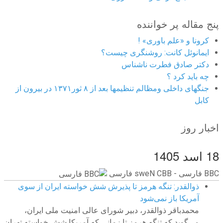
پنج مقاله پر خواننده
کرونا و «علم باوری» !
ایمانوئل کانت: روشنگری چیست؟
دکتر صادق فطرت ناشناس
چه باید کرد ؟
جنگهای داخلی ومظالم تنظیمها بعد از ۸ ثور۱۳۷۱ در بیرون از
کابل
اخبار روز
18 اسد 1405
BBC ‮فارسی - BBC News فارسی
ذوالقدر: تنگه هرمز تا پذیرش شش خواسته ایران از سوی
آمریکا باز نمی‌شود
محمدباقر ذوالقدر، دبیر شورای عالی امنیت ملی ایران،
می‌گوید که تنگه هرمز تا زمانی که آمریکا شش خواسته تهران