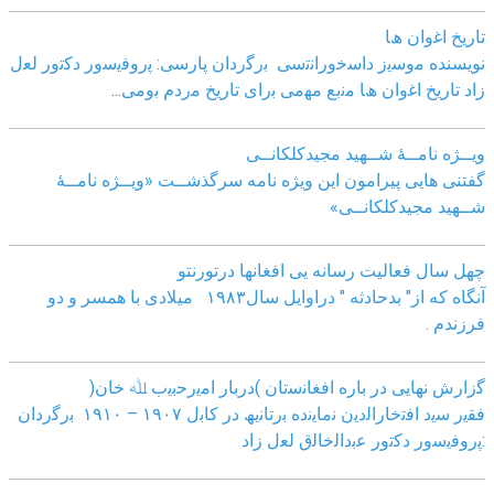
ﺗﺎرﯾﺦ اﻏوان ھﺎ
نویسنده ﻣوﺳﯾز داﺳﺧوراﻧﺗﺳﯽ
ﺑرﮔردان ﭘﺎرﺳﯽ: ﭘروﻓﯾﺳور دﮐﺗور ﻟﻌل
زاد
ﺗﺎرﯾﺦ اﻏوان ھﺎ ﻣﻧﺑﻊ ﻣﮭﻣﯽ ﺑرای ﺗﺎرﯾﺦ ﻣردم ﺑوﻣﯽ
...
ویــژه نامــۀ شــهید مجیدکلکانــی
گفتنی هایی پیرامون این ویژه نامه سرگذشــت «ویــژه نامــۀ
شــهید مجیدکلکانــی»
چهل سال فعالیت رسانه یی افغانها درتورنتو
آنگاه که از" بدحادثه " دراوایل سال۱۹۸۳ میلادی با همسر و دو
فرزندم .
ﮔزارش ﻧﮭﺎﯾﯽ در ﺑﺎره اﻓﻐﺎﻧﺳﺗﺎن )درﺑﺎر اﻣﯾرﺣﺑﯾب ﷲ ﺧﺎن(
ﻓﻘﯾر ﺳﯾد اﻓﺗﺧﺎراﻟدﯾن ﻧﻣﺎﯾﻧده ﺑرﺗﺎﻧﯾﮫ در ﮐﺎﺑل ١٩٠٧ – ١٩١٠ ﺑرﮔردان
:ﭘروﻓﯾﺳور دﮐﺗور ﻋﺑداﻟﺧﺎﻟق ﻟﻌل زاد