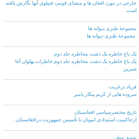
خارجی در مورد افغان ھا و منشای قومی-قبیلوی آنھا نگارش یافته
است
مجموعهٔ طنزی دیوانه ها
مجموعهٔ طنزی دیوانه ها
یک باغ خاطره یک دشت مخاطره جلد دوم
یک باغ خاطره یک دشت مخاطره جلد دوم خاطرات پهلوان آغا
شیرین
فریاد درغربت
سروده هایی از کریم پیکار پامیر
تاریخ مختصرسیاسی افغانستان
ازحاکمیت استبدادی امویان تا تأسیس جمهوریت درافغانستان
...
عشق وطن