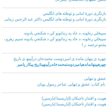
بازنگرى دورۀ امانى و توطئه هاى انگليس
بازنگرى دورۀ امانى و توطئه هاى انگليس داکتر عبد الرحمن زمانى
سپېڅلي رنځونه ،د خاد په زندانونو کې د شکنجې یادونه
سپېڅلي رنځونه ،د خاد په زندانونو کې د شکنجې یادونه نسیم رهرو ،
پشتو ترجمه ر ا
چھره ی پنھان مانده ی امیردوست محمدخان درآیینھ ی تاریخ
چھره
ی
پنھان
مانده
ی
امیردوست
محمدخان
درآیینھ
ی
تاریخ
پیکار پامیر
عشق و تنهایی
نام کتاب: عشق و تنهایی شاعر رسول پویان
هویت و اقتدار تاجیکان (اپاریسینا اپارسین)
هویت و اقتدار تاجیکان (اپاریسینا اپارسین)