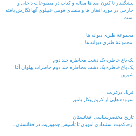
پیشگفتار تا کنون صد ھا مقاله و کتاب در مطبوعات داخلی و
خارجی در مورد افغان ھا و منشای قومی-قبیلوی آنھا نگارش یافته
است
مجموعهٔ طنزی دیوانه ها
مجموعهٔ طنزی دیوانه ها
یک باغ خاطره یک دشت مخاطره جلد دوم
یک باغ خاطره یک دشت مخاطره جلد دوم خاطرات پهلوان آغا
شیرین
فریاد درغربت
سروده هایی از کریم پیکار پامیر
تاریخ مختصرسیاسی افغانستان
ازحاکمیت استبدادی امویان تا تأسیس جمهوریت درافغانستان
...