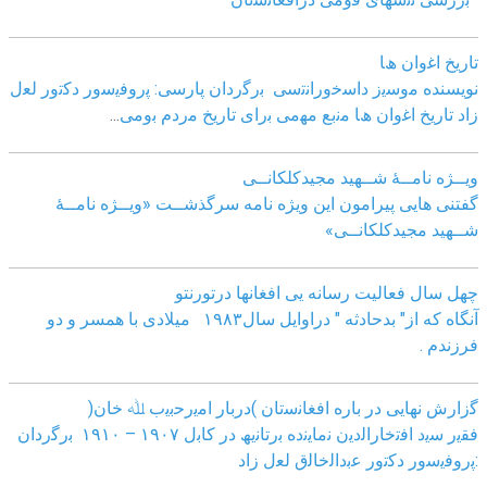
ﺗﺎرﯾﺦ اﻏوان ھﺎ
نویسنده ﻣوﺳﯾز داﺳﺧوراﻧﺗﺳﯽ
ﺑرﮔردان ﭘﺎرﺳﯽ: ﭘروﻓﯾﺳور دﮐﺗور ﻟﻌل
زاد
ﺗﺎرﯾﺦ اﻏوان ھﺎ ﻣﻧﺑﻊ ﻣﮭﻣﯽ ﺑرای ﺗﺎرﯾﺦ ﻣردم ﺑوﻣﯽ
...
ویــژه نامــۀ شــهید مجیدکلکانــی
گفتنی هایی پیرامون این ویژه نامه سرگذشــت «ویــژه نامــۀ
شــهید مجیدکلکانــی»
چهل سال فعالیت رسانه یی افغانها درتورنتو
آنگاه که از" بدحادثه " دراوایل سال۱۹۸۳ میلادی با همسر و دو
فرزندم .
ﮔزارش ﻧﮭﺎﯾﯽ در ﺑﺎره اﻓﻐﺎﻧﺳﺗﺎن )درﺑﺎر اﻣﯾرﺣﺑﯾب ﷲ ﺧﺎن(
ﻓﻘﯾر ﺳﯾد اﻓﺗﺧﺎراﻟدﯾن ﻧﻣﺎﯾﻧده ﺑرﺗﺎﻧﯾﮫ در ﮐﺎﺑل ١٩٠٧ – ١٩١٠ ﺑرﮔردان
:ﭘروﻓﯾﺳور دﮐﺗور ﻋﺑداﻟﺧﺎﻟق ﻟﻌل زاد