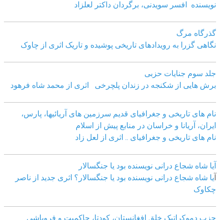
نویسنده افسر سویدنی، برگردان داکتر لعلزاد
گذرگاه مرگ
نگاهی گزرا به رویدادهای تاریخی پوشیده و تاریک اثری از چاوک
جلد سوم جنایات حزبی
برش هایی از شکنجه در زندان پلچرخی اثری از محمد شاه فرهود
نام های تاریخی و جغرافیای قدیم سرزمین های آریائیها، پارس،
ایران، آریانا و خراسان در منابع پیش از اسلام
نام های تاریخی و جغرافیای .. اثری از لعل زاد
آیا شاه شجاع درانی نویسنده بود یا جنگسالار
آ
یا شاه شجاع درانی نویسنده بود یا جنگسالار؟ اثری جدید از ناصر
چکاوک
حزب دموکراتیک خلق افغانستان، کودتا، حاکمیت و فروپاشی