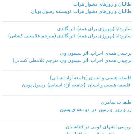
طالبان و روزهای دشوار هرات
طالبان و روزهای دشوار هرات نویسنده رسول پویان
سارودایا (بهروزی برای همه)، اثر گاندی
سارودایا (بهروزی برای همه)، اثر گاندی (مترجم غلامعلی کشانی)
برچیدن همه‌ی احزاب، اثر سیمون وی
برچیدن همه‌ی احزاب، اثر سیمون وی مترجم غلامعلی کشانی)
فلسفة هستی و انسان (جامعة آزاد انسانی)
فلسفة هستی و انسان (جامعة آزاد انسانی)
رسول پویان
طبقا ت سامری
زر و زور و زمین در دو دهه ی پسین
ﺑررﺳﯽ ﺗﻧﺷﮭﺎی ﻗوﻣﯽ دراﻓﻐﺎﻧﺳﺗﺎن
ﺑررﺳﯽ ﺗﻧﺷﮭﺎی ﻗوﻣﯽ دراﻓﻐﺎﻧﺳﺗﺎن