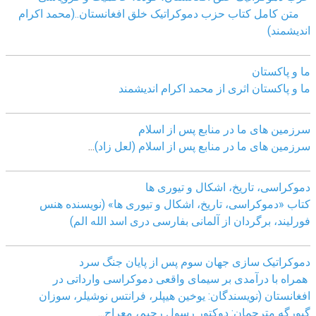
متن کامل کتاب حزب دموکراتیک خلق افغانستان..(محمد اکرام
اندیشمند)
ما و پاکستان
ما و پاکستان اثری از محمد اکرام اندیشمند
سرزمین های ما در منابع پس از اسلام
سرزمین های ما در منابع پس از اسلام (لعل زاد)
...
دموکراسی، تاريخ، اشکال و تيوری ها
کتاب «دموکراسی، تاريخ، اشکال و تيوری ها» (نويسنده هنس
فورليند، برگردان از آلمانی بفارسی دری اسد الله الم)
دموکراتیک سازی جهان سوم پس از پایان جنگ سرد
همراه با درآمدی بر سیمای واقعی دموکراسی وارداتی در
افغانستان (نویسندگان: یوخین هیپلر، فرانتس نوشیلر، سوزان
گیورگه مترجمان: دوکتور رسول رحیم، معراج
...