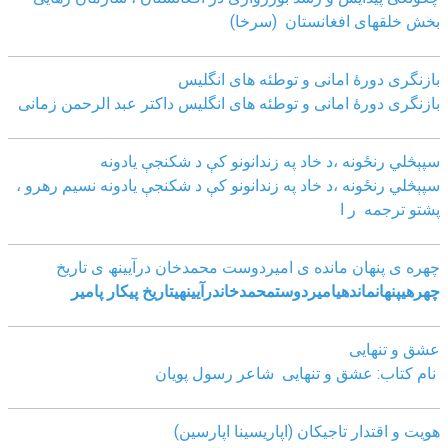
بخش خلقهای افغانستان (سرخا)
بازنگرى دورۀ امانى و توطئه هاى انگليس
بازنگرى دورۀ امانى و توطئه هاى انگليس داکتر عبد الرحمن زمانى
سپېڅلي رنځونه ،د خاد په زندانونو کې د شکنجې یادونه
سپېڅلي رنځونه ،د خاد په زندانونو کې د شکنجې یادونه نسیم رهرو ،
پشتو ترجمه ر ا
چھره ی پنھان مانده ی امیردوست محمدخان درآیینھ ی تاریخ
چھره
ی
پنھان
مانده
ی
امیردوست
محمدخان
درآیینھ
ی
تاریخ
پیکار پامیر
عشق و تنهایی
نام کتاب: عشق و تنهایی شاعر رسول پویان
هویت و اقتدار تاجیکان (اپاریسینا اپارسین)