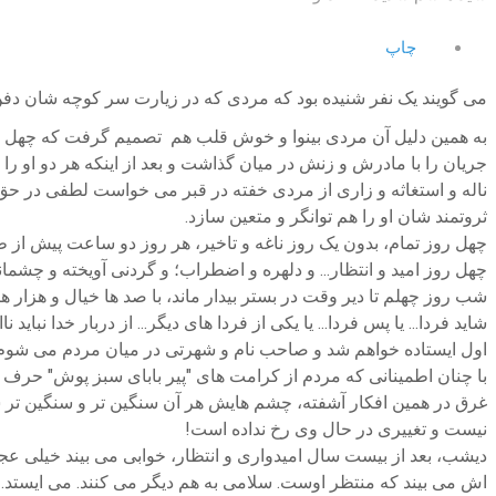
چاپ
می گویند یک نفر شنیده بود که مردی که در زیارت سر کوچه شان دفن ب
به همین دلیل آن مردی بینوا و خوش قلب هم تصمیم گرفت که چهل روز
جریان را با مادرش و زنش در میان گذاشت و بعد از اینکه هر دو او ر
ناله و استغاثه و زاری از مردی خفته در قبر می خواست لطفی در حق 
ثروتمند شان او را هم توانگر و متعین سازد.
چهل روز تمام، بدون یک روز ناغه و تاخیر، هر روز دو ساعت پیش از 
چهل روز امید و انتظار... و دلهره و اضطراب؛ و گردنی آویخته و چشمان
شب روز چهلم تا دیر وقت در بستر بیدار ماند، با صد ها خیال و هزار ها
شاید فردا... یا پس فردا... یا یکی از فردا های دیگر... از دربار خدا 
اول ایستاده خواهم شد و صاحب نام و شهرتی در میان مردم می شوم و 
با چنان اطمینانی که مردم از کرامت های "پیر بابای سبز پوش" حرف م
غرق در همین افکار آشفته، چشم هایش هر آن سنگین تر و سنگین تر شد
نیست و تغییری در حال وی رخ نداده است!
دیشب، بعد از بیست سال امیدواری و انتظار، خوابی می بیند خیلی عجی
اش می بیند که منتظر اوست. سلامی به هم دیگر می کنند. می ایستد. ب