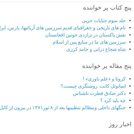
پنچ کتاب پر خواننده
جلد سوم جنایات حزبی
نام های تاریخی و جغرافیای قدیم سرزمین های آریائیها، پارس، ایران
نقش پاکستان در تراژدی خونین افغانستان
سرزمین های ما در منابع پس از اسلام
شاه شجاع درانی و حامد کرزی
پنج مقاله پر خواننده
کرونا و «علم باوری» !
ایمانوئل کانت: روشنگری چیست؟
دکتر صادق فطرت ناشناس
چه باید کرد ؟
جنگهای داخلی ومظالم تنظیمها بعد از ۸ ثور۱۳۷۱ در بیرون از کابل
اخبار روز