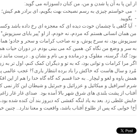
از این پا به آن پا شدن و من، من کنان دلسوزانه می‌ گوید:
- می خواستم چیزی به رسم نصیحت بهت بگویم، ای برادر هم کیش؛ و
- بگویید.
- آیا گاهی با چشمان خودت دیده ای که معجزه ای رخ داده باشد وکسی،
من همان انسانی هستم که مردم، نه خودم، از او "پیر بابای سبزپوش" و 
سبزپوش بود، نه سرخ پوش، و نه صاحب کرامات و سحر و جادو؛ همان 
به سر و وضع من نگاه کن. همین که می بینی بودم. در دوران حیات هم 
بود؛ گدا، گرسنه، مفلوک و درمانده و بی نام و نشان و... درست مانند تو
اگر مرا کرامات و توانی بود، که به تو و دیگران کمک کنم، اول تر به 
مُرد و سال هاست که خاکش را باد برده انتظار یاری؟! عجب عالمی پ
همش یاوه و لغو و لیچار... به خدا قسم که گاه گاه خدا را هم از این 
شرم اسرافیل و میکائیل و عزرائیل و جبرئیل و شیطان این کار نمی کند 
آفتاب از پشت بلندی های شرق شهر بالا آمده بود. صدای غار غار زاغی از
جایش غلطی زد. بعد به یاد لنگه کفشی که دیروز بند آن کنده شده بود، اف
آخ! خوابی که پس از طلوع آفتاب باشد، واقعیت و معنا ندارد... چنین خ