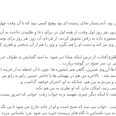
ود، آدم بسیار بجای رسیده ای بود وهیچ کسی نبود که تا آن وقت چهل ر
، هر روز اول وقت، از همه اول تر، برای دعا و طلبیدن حاجت به آن 
ا مشوره داده به رفتن تشویق کردند، از فردای آن روز، هر روز برای 
وی نیز کند و دست او را هم بگیرد و وی را هم از آن بدبختی و فقری ک
طلوع آفتاب، از ترس اینکه مبادا دیر شود، به امید گشایش به طواف 
ی تر، سر صبح، در گوشه زیارت ...
 ها آرزوی شیرین، گاهی هم دلشوره ها، چون تا آن لحظه نه از خزینه ای خ
نباید ناامید شد... بالاخره من هم در مهمانی ها با حاجی حسین زانو به 
مردم به من هم، چنانکه به او، احترام خواهند گذاشت و...
ی زنند، امکان ندارد که او نظری به من هم نکند.
، تا اینکه دیگر چیزی نفهمید و به خواب رفت. خوابی که امروز بیست 
ب... خواب می بیند که صبح است و او از خانه خارج می شود تا پی تگدی،
ه مرد ناشناس با نگاه های پرسنده خیره می شود. مرد ناشناس مردد است