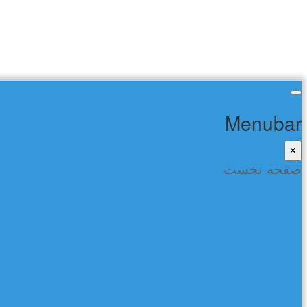
Menubar
×
صفحه نخست
صفحه نخست
شعر و ادب
کتاب ها
تماس با ما
گفتمان در فیسبوک