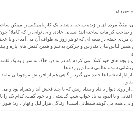
 مهربان!
 مثلاً، مرده ای را زنده ساخته باشد یا یک کار ناممکنی را ممکن ساخ
صاحب کرامات ساخته اند؛ انسانی عادی و بی نوایی را که کاملا" چون تو 
مردی خفته در بقعه ای که تو هر روز به طواف آن می آمدی و با عجز
همین لباس های مندرس و چرکین به تنم و همین کفش های پاره و پینه خ
.
زن و بچه های خود کمک می کردم که در به در، خاک به سر و به یک لقمه ن
ریشانی ست، عالمی شما دین زده ها!
افکار ابلهانه شما ها خنده می گیرد و گاهی هم از آفرینش موجوداتی مان
و...
 روی دیوار با داد و بیداد زنش که با چند فحش آبدار همراه بود و می خ
تاد... و با اندوه به یاد خواب شب گذشته... و با خود گفت: کدام یک را 
وابی، همه می گویند شیطانی است! زندگی هزار لیل و نهار دارد؛ هنوز ع