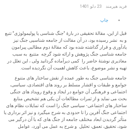
فرید هیرمند
23 دلو 1401
چاپ
قبل از این، مقالۀ تحقیقی در بارۀ "جنگ شناسی یا پولیمولوژی" تتبع
و به نشر رسیده بود، در آن مقالت از جامعه شناسیی جنگ نیز
یادآوری و قرار گذاشته شده بود که مقالۀ دوم مطالبی پیرامون
جامعه شناسی جنگ پژوهش و ارائه شود گرچه متتبع به سبب
معاذیری نوشتۀ حاضر را کمی دیرآماده گردانید ولی ، این تعلل در
تهیه و نشر موضوع، باعث کاهش اهمیت آن نگردیده است.
جامعه شناسی جنگ به طور عمده از نقش ساختار های متنوع
جوامع و طبقات و اقشار مسلط بر روند های اقتصادی، سیاسی،
اجتماعی و فرهنگی آن جوامع در ایجاد و وقوع رویداد های جنگی
بحث می نماید و از ثمرات مطالعات آن یکی هم تشخیص منابع
ساختار های اجتماعی- سیاسی جنگ زا است که تمایلات نظام های
اجتماعی جنگ آفرین را تا حدودی به شرح میگیرد و نیز اثر برداری یا
متأثر گردیدن ابعاد مختلف جامعه از جنگ های که با آن درگیر می
شود، تحقیق، تعمق، تحلیل و شرح به عمل می آورد، عوامل