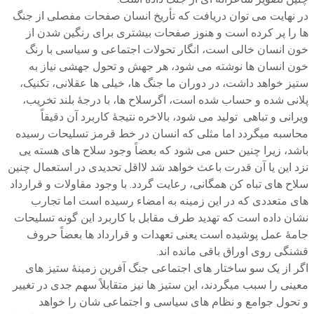
در نهایت می توان دریافت که تأریخ انسان صفحات مفصلی از جنگ
ها را پر کرده است و هنوز صفحات بیشتری برای رنگین شدن از
خون انسان خالی است، انگار تحولات اجتماعی و سیاسی با رنگ
خون انسان ها نوشته می شود، هر جهش و تحول جهشی نیاز به
ستیز خواهد داشت، در دوران ما جنگ ها، خیلی ها عقلانی، تکنیک،
پلانی شده و حساب شده است، اگرسلاح ها، با درجۀ بلند تخریب،
ویرانی و تباهی تولید می شود، بالاخره نتیجۀ کاربرد آن دقیقاً
محاسبه میگردد اما مثلی که انسان در خط قرمز تسلیحات رسیده
باشد، زیرا چنین حس می شود که بعضاً وجود سلاح های هسته یی
نزد این یا آن قدرت باعث خواهد شد لااقل تحدیدی در استعمال چنین
سلاح های تباه کن همگانی، رعایت گردد. با وجود مقاولات و قرارداد
های متعددی که در این زمینه به امضاء رسیده است اما تجارب
نشان داده است که تهدید طرف مقابل با کاربرد این گونه تسلیحات
جامۀ عمل پوشیده است یعنی تعهدات و قرارداد ها بعضاً حروف
قشنگی روی اوراق باقی مانده اند.
اگر از یک سو ساختار های اجتماعی جنگ آفرین زمینۀ ستیز های
معینی را سبب میگردند، این ستیز ها نیز متقابلاً سهم جدی در تغییر
و تحول جوامع و نظام های سیاسی و اجتماعی شان را خواهد