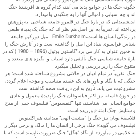
چگونه جنگ ها در جوامع پدید می آیند، کدام گروه ها آفرینندۀ جنگ
اند و چه اسبابی و امیالی آنها را به جنگیدن وامیدارد.
اندیشمندانی که در بارۀ جنگ در قلمرو جامعه شناختی به پژوهش
پرداخته اند، تقریباً به این اصل هم نظر اند که جنگ یک پدیدۀ طبعی
در زندگی انسان ها است،Émile Durkheim امیل دورکیم جامعه
شناس فرانسوی بنیاد این اصل را گذاشته است و در آثارش جنگ را
به همین عنوان به کار می برد."گاستون بوتول (1896 – 1980 ) که در
بارۀ جامعه شناسی جنگ تألیفی دارد اسباب و انگیزه های متعدد و
متنوع جنگ را زیر بررسی و تحلیل میگیرد
جنگ تقریباً در تمام ادیان در حالاتی مشروع شناخته شده است؛ هر
جنگی که با نگاه و باور های یک عقیده متناسب و مؤجه اعلام گردد،
مشروعیت می یابد، تأریخ به این دریافت صحه گذاشته است.
در حوزۀ فلسفه نیز اکثر فیلسوفان جنگ را پدیدۀ معمول و عادی
جوامع انسانی می شناسند، تنها "کنفسیوس" فیلسوف چینی از مدح
و ستایش جنگ امتناع ورزیده است.
فلاسفۀ یونان نیز جنگ را "مشیت الهی" میدانند، هیراکلیتوس
فیلسوف می گوید:« جنگ برخی از انسان ها را مالک و برخی دیگر را
به غلامی در میآورد». از نگاه "هگل" جنگ ضرورت ناپسند است که با