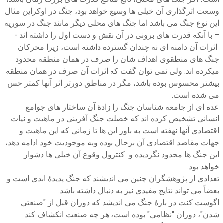
وسعت اثرگذاری آن خیلی ها وسیع خواهد بود، جنگ در اوکراین مثال
این نوع جنگ می باشد اما جنگ های محلی دیگر مانند جنگ در سوریه
– با آنکه قدرت های برونی در آن نقش و دست اول را داشته اند -
اثرات آن دامنه ای نه چندان گسترده داشته است، زیرا محرکان
جنگ های منطقوی اهداف شان را صرف در همان منطقه محدود
میکرده اند. ولی نمی توان گفت که اثرات آن صرف در همان منطقه
بیشتر محسوس بوده باشد، مگر در مناطق دورتر اثر آنها کمتر حس
می شده است.
عده ای از جامعه شناسان جنگ را زادۀ آن ساختار های جوامع
انسانی تشخیص کرده اند که خصلت جنگ آفرینی در ماهیت و نیات
اقتصادی آنها نهفته است به باور این ها تا زمانی که این ماهیت و
جهات مقاصد اقتصادی آن برحال بوده وبه موجودیت خود ادامه دهد،
این جنگ ها محدود نگردیده و کنترول وقوع آن خیلی ها دشوار
خواهد بود.
تعدادی از پژوهشگران چنین می اندیشند که جنگ پدیدۀ ابدی است و
بعضاً می تواند نتایج مفیدی نیز به دنبال داشته باشد.
اگوست کنت در بارۀ جنگ می اندیشد که دوران قبل از "صنعتی
شدن"، دوران "نظامی" بوده است، هر چه صنعت انکشاف کند