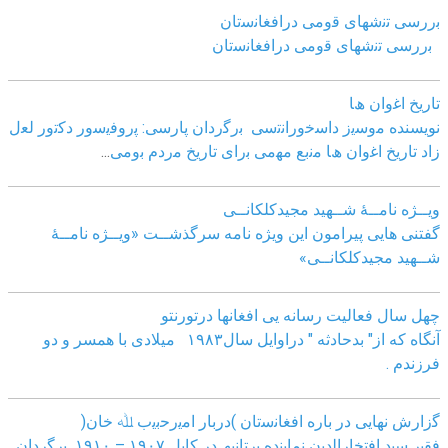
ﺑررﺳﯽ ﺗﻧﺷﮭﺎی ﻗوﻣﯽ دراﻓﻐﺎﻧﺳﺗﺎن
ﺑررﺳﯽ ﺗﻧﺷﮭﺎی ﻗوﻣﯽ دراﻓﻐﺎﻧﺳﺗﺎن
ﺗﺎرﯾﺦ اﻏوان ھﺎ
نویسنده ﻣوﺳﯾز داﺳﺧوراﻧﺗﺳﯽ
ﺑرﮔردان ﭘﺎرﺳﯽ: ﭘروﻓﯾﺳور دﮐﺗور ﻟﻌل
زاد
ﺗﺎرﯾﺦ اﻏوان ھﺎ ﻣﻧﺑﻊ ﻣﮭﻣﯽ ﺑرای ﺗﺎرﯾﺦ ﻣردم ﺑوﻣﯽ
...
ویــژه نامــۀ شــهید مجیدکلکانــی
گفتنی هایی پیرامون این ویژه نامه سرگذشــت «ویــژه نامــۀ
شــهید مجیدکلکانــی»
چهل سال فعالیت رسانه یی افغانها درتورنتو
آنگاه که از" بدحادثه " دراوایل سال۱۹۸۳ میلادی با همسر و دو
فرزندم .
ﮔزارش ﻧﮭﺎﯾﯽ در ﺑﺎره اﻓﻐﺎﻧﺳﺗﺎن )درﺑﺎر اﻣﯾرﺣﺑﯾب ﷲ ﺧﺎن(
ﻓﻘﯾر ﺳﯾد اﻓﺗﺧﺎراﻟدﯾن ﻧﻣﺎﯾﻧده ﺑرﺗﺎﻧﯾﮫ در ﮐﺎﺑل ١٩٠٧ – ١٩١٠ ﺑرﮔردان