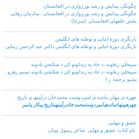
چگونگی پیدایش و رشد بورژوازی در افغانستان
چگونگی پیدایش و رشد بورژوازی در افغانستان ، سازمان رهایی
بخش خلقهای افغانستان (سرخا)
بازنگرى دورۀ امانى و توطئه هاى انگليس
بازنگرى دورۀ امانى و توطئه هاى انگليس داکتر عبد الرحمن زمانى
سپېڅلي رنځونه ،د خاد په زندانونو کې د شکنجې یادونه
سپېڅلي رنځونه ،د خاد په زندانونو کې د شکنجې یادونه نسیم رهرو ،
پشتو ترجمه ر ا
چھره ی پنھان مانده ی امیردوست محمدخان درآیینھ ی تاریخ
چھره
ی
پنھان
مانده
ی
امیردوست
محمدخان
درآیینھ
ی
تاریخ
پیکار پامیر
عشق و تنهایی
نام کتاب: عشق و تنهایی شاعر رسول پویان