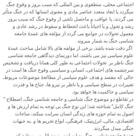
اجتماعی محلی، منطقوی و بین المللی که سبب بروز و وقوع جنگ
میگردد یا ابعاد متعدد عناصر مادی و معنوی انسانها که در جنگ متأثر
می گردند، یا عواقب و ماحصل ناشی از وقوع جنگ که سبب بروز
رشد و تحول و یا احیاناً باعث انحطاط و سقوط در رشد عادی و
معمول تحولات در جوامع می گردد از مؤلفه های عمدۀ جامعه
شناسی جنگ به شمار میروند.
اگر دقت شده باشد، برخی از مؤلفه های بالا شامل مباحث عمدۀ
علوم سیاسی نیز می باشند، اما دورنمای دیدگاهی جامعه شناسی
جنگ ناظر بر تحولات اجتماعی به طور کلی همانا دریافت و تشخیص
سرچشمه های اجتماعی، انسانی و سیاسیی وقوع جنگ ها است در
حالی که مقصد و هدف علوم سیاسی از مطالعۀ موضوعات مربوط،
تغییرات در سطح سیاسی و یا ناظر بر نیرو ها، جناح ها و قدرت
سیاسی و حاکمیت ها خواهد بود.
در تقاطع دو موضوع جنگ شناسی و جامعه شناسی جنگ، اصطلاح "
جنگ کامل" شناخته شد؛ این نوع جنگ بی توجه به تمام ارزش ها و
اصول به تمام حوزه های زندگی انسان سرایت میکند، ساحات
اقتصادی، مالی، انرژیتیک، فرهنگی، انواع تحریم ها و...به جبهات
جنگی مبدل میگردند.
حوزۀ جامعه شناسی جنگ به این امور و مسائل می پردازد که