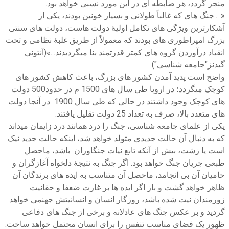
منجر گردد، هر ضابطه ای در این مورد نسبی خواهد بود.
« ...جنگ های که غالباً طولانی و بسیار خونین بودند، یکی از
آشکارترین ویژگی های تکامل اولیۀ دولت هاست، دولت های سنتی
بزرگ امپراطوری های بودند که معمولاً از طریق غلبۀ نظامی و تحت
انقیاد درآوردن گروه های کمتر قدرتمند بنا میگردیدند...»(آنتونی
گیدنز"جامعه شناسی")
واضح است پدید آمدن کشور های بزرگ، باعث کاهش کشور های
کوچک میگردد؛ در اروپا طی سال های 1500 م در حدود500 دولت
های کوچک وجود داشتند در حالی که طی سال 1900 در آنجا دولت
های متعدد بالا، صرف به تعداد 25 دولت تقلیل یافتند.
یکی از علمای جامعه شناسی، جنگ را درد همانند درد زایمان میداند
که به دنبال آن حالت جدیدی متولد خواهد شد، اینکه حالت جدید نیک
است یا زشت، بیش از آنکه تابع نیات جنگاوران باشد، ماحصل
طبعی جریان جنگ خواهد بود. اگر جنگ به نتیجۀ دلخواه آغازگران و
حامیان آن بی انجامد، ماحصل آن متناسب به ایده های برندگان آن
ظاهر خواهد گشت و باز اگر ایده ها بر غارت ضعفا و حقانیت
زورمندان نیت شده باشد، روزگار انسان و انسانیتش جهنمی خواهد
گردید و بر عکس جنگ های عادلانه و برخی از جنگ های دفاعی
ظهور یک فضای مناسب تنفس را برای انسان محتمل خواهد ساخت.