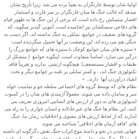
اولیۀ شان توسط غارتگران به یغما برده می شد. زیرا تأریخ نشان
میدهد که غالب جنگ ها میان غارتگران بر سر غارت و استثمار
اقشار ستمکش رخ داده است که برخی از این جنگ ها به ظهور قیام
های دفاعی ستمکشان نیز انجامیده است. آنتونی گیدنز میگوید، که
گروه های ضعیف در جوامع، تمایلی به جنگ نداشته اند، اگر دست به
جنگی هم می زده اند، این وضعیت بر آنها تحمیل میگردیده است:
« ستیزه های میان جوامع کوچک با ستیزه های که جوامع بزرگ را
درگیر می سازد، اساساً متفاوت است، اینگونه جوامع ( متشکل از
طبقات و اقشار مستضعف) هیچگونه ارتشی ندارند و تقریباً فاقد
تکنولوژی جنگ اند،... و کمتر تمایلی بر غلبه بر جوامع دیگر و تحت
انقیاد درآوردن آنها دارند... »
نظام های که توسط گروه های اجتماعی سلطه جو و تمامیت خواه
سر و سامان داده می شوند، معمولاً آزمندی های شان را در کسوت
ایدیولوژی های به دور از ارزش های انسانیی امروزی تعریف می
کنند، این نظام ها جنگ های غیرعادلانه و انسان خواری را به راه می
اندازند که از لحاظ ارزش های معنوی و اخلاقیات زمان ما، جنگ
های "فاقد آرمان های اخلاقی" شناخته می شوند.
جهانی شدن در نحو و دامنۀ موج اثرات جنگ نقش دگرگونه ای داشته
است؛ اگر جنگ های محلی، تابع منافع قدرت های بزرگ زمان باشد،