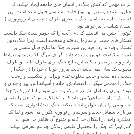
اثرات مهمی که کنش جنگ در انسان های جامعه ایجاد میکند، از
عناوین عمده و مهم این نوع جامعه شناسی قبول شده است، این
قسمت جامعه شناسی جنگ به نحوی طرف دلچسپی آنتروپولوژی (
انسان شناسی) نیزخواهد بود.
"بوتون" چنین می اندیشد که : « ...آنچه را که جوهر پدیدۀ جنگ دانست
کشتار های جمعی و سازمان یافته و هدفمند است، زیرا جنگ بدون
کشتار وجود ندارد ...»به این صورت جنگ ها نتایج قابل لمسی بر
کمیت و کیفیت نفوس و مردم دارد، گراف مرگ بالا میرود و شرایط
زاد و ولد نیز تغییر میکند، این نتایج جنگ برای طرف غالب و طرف
مغلوب یک سان نمی باشد جانب پیروز جوانان خود را در جنگ از
دست داده است و جانب مغلوب تمام ویرانی و شکست و ریخت
جنگ را متحمل میگردد؛ اقتصادش، خانه و آشیانه اش، پیر و جوان و
کودک و زن و شاغل اش در هم کوبیده می شود و اما "دورکیم" جنگ
را «...یک "نهاد اجتماعی" می داند که با "عملکرد اش" نوعی رابطه ای
بخصوصی را میان جوامع ایجاد میکند، جنگ پدیدۀ ادواری است که
هر بار با شمایل جدید و سرشار از نوآوری تکرار می شود و لذا یک
عملکرد واحد در اشکال جداگانه و متنوع آن ظاهر می شود...»
"دورکیم" که جنگ را محصول طبعی زندگی جوامع معرفی میکند
چنین تصویر شاعرانه ای از جنگ داده است.