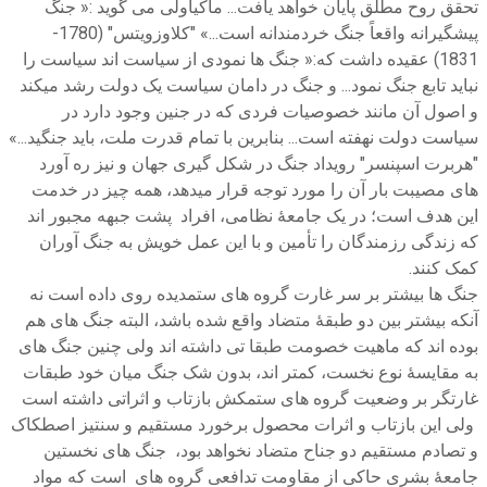
تحقق روح مطلق پایان خواهد یافت... ماکیاولی می گوید :« جنگ
پیشگیرانه واقعاً جنگ خردمندانه است...» "کلاوزویتس" (1780-
1831) عقیده داشت که:« جنگ ها نمودی از سیاست اند سیاست را
نباید تابع جنگ نمود... و جنگ در دامان سیاست یک دولت رشد میکند
و اصول آن مانند خصوصیات فردی که در جنین وجود دارد در
سیاست دولت نهفته است... بنابرین با تمام قدرت ملت، باید جنگید...»
"هربرت اسپنسر" رویداد جنگ در شکل گیری جهان و نیز ره آورد
های مصیبت بار آن را مورد توجه قرار میدهد، همه چیز در خدمت
این هدف است؛ در یک جامعۀ نظامی، افراد پشت جبهه مجبور اند
که زندگی رزمندگان را تأمین و با این عمل خویش به جنگ آوران
کمک کنند.
جنگ ها بیشتر بر سر غارت گروه های ستمدیده روی داده است نه
آنکه بیشتر بین دو طبقۀ متضاد واقع شده باشد، البته جنگ های هم
بوده اند که ماهیت خصومت طبقا تی داشته اند ولی چنین جنگ های
به مقایسۀ نوع نخست، کمتر اند، بدون شک جنگ میان خود طبقات
غارتگر بر وضعیت گروه های ستمکش بازتاب و اثراتی داشته است
ولی این بازتاب و اثرات محصول برخورد مستقیم و سنتیز اصطکاک
و تصادم مستقیم دو جناح متضاد نخواهد بود، جنگ های نخستین
جامعۀ بشری حاکی از مقاومت تدافعی گروه های است که مواد