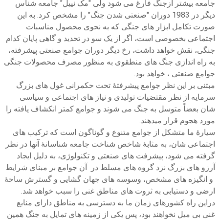
جامعه بیشتر ازجنگ فارغ می شود ولی "مک نییل" جامعه شناس
دیگر در 1983 دوران "صنعتی شدن جنگ" را مشخص کرد. به این
صورت تکامل ابزار های جنگی که به نحوی محصول مناسبات
اجتماعی بخصوصی است، اگر از یک سو در تحدید و گاهی پایان کدام
جنگی، نقش خواهد داشت، رخ دیگر دوران جوامع صنعتی پیشرفته،
به راه اندازی جنگ های منطقوی به منظور مصرف محصولات جنگی
جوامع صنعتی ، خواهد بود.
مبتنی بر این نظر جوامع پیشرفتۀ تحت حکمرانی غول های بزرگ
سرمایه از نظر مقتضیات تولیدی و نیاز های اجتماعی و سیاسی
شان بعضاً متوسل به جنگ می شوند و جوامع کمتر انکشاف یافته را
مورد هجوم قرار میدهند.
سیارۀ ما متشکل از جوامع متنوع و گوناگون است که ترکیب های
اجتماعی شان، به مثابۀ شاخص شناخت جامعه شناسانۀ آنها در نظر
گرفته می شود، پیشرفت های صنعتی و تکنولوژی، به دلیل ایجاد
آرزو های بزرگ نزد گروه های مسلط در آن جوامع بر مبنای شرایط
و انگیزه های مشخص، وسوسه های جهان گشایی و گسترش ساحۀ
ارضی و دستیابی به ثروت های مناطق غنی را سبب خواهد شد.
دراین راه کشورهای زمان ما به دسترسی به مناطق دارای منابع
غنی بی میل نخواهند بود، پس یکی از زمینه های تمایل به جنگ همین