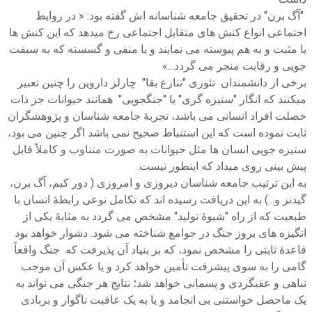
"آگ برن" در تحقیق جامعه شناسانه اش گفته بود: « در روابط
اجتماعی انواع کنش های متقابل اجتماعی رخ میدهد که این کنش ها
یا مثبت و به هم پیوسته می نمایند و یا منفی و گسسته که به سبقت
جویی و رقابت منجر می گردد...»
برخی از دانشمندان تئوری "تنازع بقا" چارلز داروین را چنین تعبیر
میکنند که انگار "ستیزه گری" یا "جنگجویی" همانند حیوانات جز ذات
خصلت افراد انسانی می باشد، تجربۀ جامعه شناسان و پژوهشگران
ثابت نموده است که این استنباط صحیح نمی باشد اگر چنین می بود،
ستیزه جویی انسان ها مثل حیوانات به صورت متناوب و کاملاً قابل
پیش بینی روی میداد که اینطور نیست.
به این ترتیب جامعه شناسان دیروزی و امروزی ( دور کیم، آگ برن،
گیدنز و...) به این دریافت رسیده اند که تکامل نوعی رابطۀ انسان با
طبعیت که از راه "شیوۀ تولید" مشخص می گردد به مثابۀ یکی از
انگیزه های بروز جنگ در جوامع شناخته می شود. دشوار خواهد بود
قاعدۀ ثابتی را مشخص نمود، که بر بنیاد آن پذیرفت که جنگ واقعاً
گامی را به سوی پیشرفت تأمین خواهد کرد و یا عکس آن موجب
تباهی و عقبگردی و پسمانی خواهد شد؛ نتایج هر جنگی می تواند به
یک ماحصل خواستنی بی انجامد و یا به یک عاقبت ناگوار و بربادی