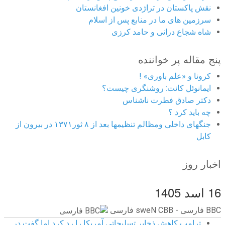
نقش پاکستان در تراژدی خونین افغانستان
سرزمین های ما در منابع پس از اسلام
شاه شجاع درانی و حامد کرزی
پنج مقاله پر خواننده
کرونا و «علم باوری» !
ایمانوئل کانت: روشنگری چیست؟
دکتر صادق فطرت ناشناس
چه باید کرد ؟
جنگهای داخلی ومظالم تنظیمها بعد از ۸ ثور۱۳۷۱ در بیرون از
کابل
اخبار روز
16 اسد 1405
BBC ‮فارسی - BBC News فارسی
ترامپ کاهش ذخایر تسلیحاتی آمریکا را رد کرد اما گفت در