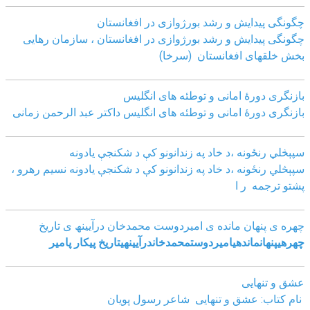
چگونگی پیدایش و رشد بورژوازی در افغانستان
چگونگی پیدایش و رشد بورژوازی در افغانستان ، سازمان رهایی
بخش خلقهای افغانستان (سرخا)
بازنگرى دورۀ امانى و توطئه هاى انگليس
بازنگرى دورۀ امانى و توطئه هاى انگليس داکتر عبد الرحمن زمانى
سپېڅلي رنځونه ،د خاد په زندانونو کې د شکنجې یادونه
سپېڅلي رنځونه ،د خاد په زندانونو کې د شکنجې یادونه نسیم رهرو ،
پشتو ترجمه ر ا
چھره ی پنھان مانده ی امیردوست محمدخان درآیینھ ی تاریخ
چھره
ی
پنھان
مانده
ی
امیردوست
محمدخان
درآیینھ
ی
تاریخ
پیکار پامیر
عشق و تنهایی
نام کتاب: عشق و تنهایی شاعر رسول پویان