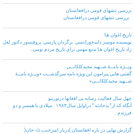
ﺑررﺳﯽ ﺗﻧﺷﮭﺎی ﻗوﻣﯽ دراﻓﻐﺎﻧﺳﺗﺎن
ﺑررﺳﯽ ﺗﻧﺷﮭﺎی ﻗوﻣﯽ دراﻓﻐﺎﻧﺳﺗﺎن
ﺗﺎرﯾﺦ اﻏوان ھﺎ
نویسنده ﻣوﺳﯾز داﺳﺧوراﻧﺗﺳﯽ
ﺑرﮔردان ﭘﺎرﺳﯽ: ﭘروﻓﯾﺳور دﮐﺗور ﻟﻌل
زاد
ﺗﺎرﯾﺦ اﻏوان ھﺎ ﻣﻧﺑﻊ ﻣﮭﻣﯽ ﺑرای ﺗﺎرﯾﺦ ﻣردم ﺑوﻣﯽ
...
ویــژه نامــۀ شــهید مجیدکلکانــی
گفتنی هایی پیرامون این ویژه نامه سرگذشــت «ویــژه نامــۀ
شــهید مجیدکلکانــی»
چهل سال فعالیت رسانه یی افغانها درتورنتو
آنگاه که از" بدحادثه " دراوایل سال۱۹۸۳ میلادی با همسر و دو
فرزندم .
ﮔزارش ﻧﮭﺎﯾﯽ در ﺑﺎره اﻓﻐﺎﻧﺳﺗﺎن )درﺑﺎر اﻣﯾرﺣﺑﯾب ﷲ ﺧﺎن(