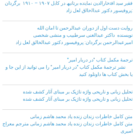
ﻓﻘﯾر ﺳﯾد اﻓﺗﺧﺎراﻟدﯾن ﻧﻣﺎﯾﻧده ﺑرﺗﺎﻧﯾﮫ در ﮐﺎﺑل ١٩٠٧ – ١٩١٠ ﺑرﮔردان
:ﭘروﻓﯾﺳور دﮐﺗور ﻋﺑداﻟﺧﺎﻟق ﻟﻌل زاد
روایت دست اول از دوران عبدالرحمن تا امان الله
نویسنده داکتر عبدالغنی سرطبیب و منشی شخصی
امیرعبدالرحمن برگردان: پروفیسور دکتور عبدالخالق لعل زاد
ترجمۀ مکمل کتاب "در دربار امیر"
نشر ترجمۀ مکمل کتاب "در دربار امیر" را می توانید از این جا و
یا بخش کتاب ها داونلود کنید
تحلیل زبانی و تاریحی واژه تاژیک بر مبنای آثار کشف شده
تحلیل زبانی و تاریحی واژه تاژیک بر مبنای آثار کشف شده
متن کامل خاطرات زندان زنده یاد محمد هاشم زمانی
متن کامل خاطرات زندان زنده یاد محمد هاشم زمانی مترجم معراج
امیری