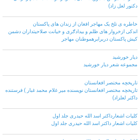
دکتور لعل زاد)
خاطره ی تلخ یک مھاجر افغان از زندان ھای پاکستان
اندکی ازخروار ھای ظلم و بیدادګری و خیانت صلاحیتداران دشمن
کیش پاکستان دربرابرھموطنان مھاجر
دیار خورشید
مجموعه شعر دیار خورشید
تاریخچه مختصر افغانستان
تاریخچه مختصر افغانستان نویسنده میر غلام محمد غبار ) فرستنده
داکتر لعلزاد)
کلیات اشعارداکتر اسد الله حیدری جلد اول
کلیات اشعار داکتر اسد الله حیدری جلد اول