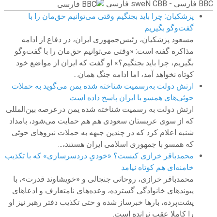
BBC ‮فارسی - BBC News فارسی
پزشکیان: چرا باید بجنگیم وقتی می‌توانیم حق‌مان را با
گفت‌وگو بگیریم
مسعود پزشکیان، رئیس‌جمهوری ایران، در دفاع از ادامه
مذاکره گفته است: «وقتی می‌توانیم حق‌مان را با گفت‌وگو
بگیریم، چرا باید بجنگیم؟» او گفت که ایران از مواضع خود
کوتاه نخواهد آمد، اما ادامه جنگ همان...
ارتش دولت به‌رسمیت شناخته شده یمن می‌گوید به حملات
حوثی‌های همسو با ایران پاسخ داده است
ارتش دولت به رسمیت شناخته شده یمن درعرصه بین‌المللی
که از سوی عربستان سعودی هم هم حمایت می‌شود، بامداد
شنبه اعلام کرد که در چندین جبهه به حملات نیروهای حوثی
که همسو با جمهوری اسلامی ایران هستند،...
محمدباقر خرازی کیست؟ «خودیِ دردسرسازی» که با تکذیب
خامنه‌ای هم کوتاه نیامد
محمدباقر خرازی، روحانی جنجالی و «خویشاوند قدرت»، با
پیوندهای خانوادگی گسترده، وعده‌های نامتعارف و ادعاهای
پشت‌پرده، بارها خبرساز شده و حتی تکذیب دفتر رهبر نیز او
را کاملا عقب نرانده است.