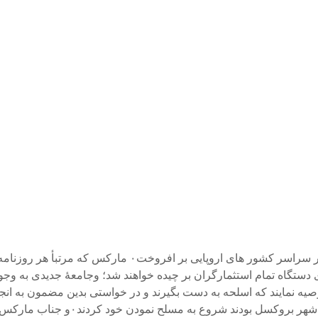
است۰» و انقلاب « زیبای » ۲۲ فوریه 1848 فرانسه ؛ آتش انقلا
صیه نمایند که اسلحه به دست بگیرند و در خواستی بدین مضمون به انج
بلند آواز دادند « همشهری ها ؛ اسلحه