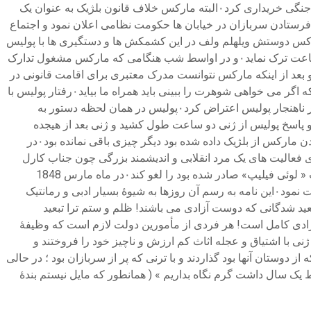
فقر زندگی می کردند شش هزار فرانکی که از مادرش بابت ارثیه پدری دریافت داشته بود؛ برای این کارگران شمشیر و طپانچه و سایر مواد جنگی خریداری کرد۰البته مارکس خلاف قانون بلژیک به عنوان یک
 باعث شد که مقامات بلژیکی در صدد تعقیب و اخراج خارجی ها و انقلابی ها بر آید۰‌پادشاه بلژیک با فرستادن سربازان در خیابان ها حکومت نظامی اعلان نمود و اجتماع
ا دستگیر کرد۰رویهمرفته سی و چهار بلژیکی و چندین آلمانی انقلابی به زندان افتادند۰و بنا به گفتهٔ مارکس دوستش ویلهلم ولف در این کشمکش ها و دستگیری ها با پولیس
زخمی گردید۰در همان شب مارکس از جانب پولیس بروکسل نامه ای دریافت داشت که طبق آن می بایستی کشور بلژیک را در ظرف ۲۴ ساعت ترک نماید۰و در اواسط شب هنگامی که مارکس مشغول تدارک
و بعد از اینکه مارکس نتوانست مدرک معتبری برای اقامت قانونی در
کشور بلژیک ارایه دهد؛ توقیفش کردند۰ژنی همسر مارکس نزد وکیل رفته بود و هنگام بازگشت در مقابل خود پولیس را دید که به ژنی گفت که اگر می خواهی شوهرت را ببینی باید همراه ما بیاید۰رفتار پولیس با
همسر مارکس بسیار خشن و بی ادبانه و گستاخانه بود تا آنجا که یکی از کمونیست های بلژیکی که ژنی را همراهی می کرد نسبت به این رفتار ناهنجار پولیس اعتراض کرد۰پولیس در همان لحظه دستور به
 را صادر نمود۰ژنی را به ساختمان شهرداری بردند و در آنجا بین زن‌های ولگرد و روسپی ها زندانی نمودند۰پرسش و پاسخ پولیس از ژنی دو ساعت طول کشید و ژنی بعد از هیجده
ساعت حبس آزاد شد و نزد سه کودک کوچک و بیمار خود رفت۰چند ساعت بعد مارکس نیز از زندان آزاد شد۰از ۲۴ ساعتی که برای خارج شدن مارکس از بلژیک داده شده بود دیگر چیزی باقی نمانده بود۰در
 فعالیت های یک مرد انقلابی و اندیشمند بزرگی چون جناب کارل
مارکس نبود۰مارکس پیش از زندان شدن در بلژیک از دولت فرانسه خواسته بود که فرمان اخراج او‌ را از کشور فرانسه که در زمان حکومت « لوئی فیلیپ» صادر شده بود را لغو کند۰در ماه مارس 1848
«فردنیاند فلاکن » یکی از مأمورین دولت فرانسه که سر دبیر روزنامهٔ « لارفورم » بود نامهٔ برای مارکس فرستاد ‌و مارکس را به پاریس دعوت نمود۰این نامه به رسم آن روزها به شیوهٔ بسیار ادبی و رمانتیک
ید شدگانی که دوست آزادی می باشند! ظلم و ستم ترا تبعید
ای آزادی کامل است! هر فردی از مأمورین دولت لازم است که وظیفهٔ
ژنی با اشتیاق و عجله اثاث کم ارزش و ناچیز خود را فروختند و‌
وستان آنها بود گذاردند و با ترنی که پر از سربازان بود ؛ در حالی
یک سال داشت گرم نگاه بداریم » ( همانطور که مایل نیستم بندهٔ