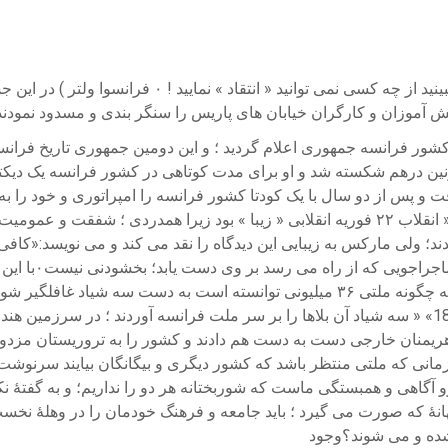
ن درهم شکسته شد و او برای مدت کوتاهی در کشور فرانسه یک دیکتاتوری
شمارهٔ ۲۹ ژوئن 1848 در روزنامهٔ « نویه رای نشه سایتونگ » نوشت :« انقلاب ۲۲ فوریه انقلابی « 
دند؛ ولی مارکس به زیبایی این دیدگاه را نقد می کند و می نویسد:«کا
است۰غفلت یک مل
بناپارت ؛ برادر ناتنی اش و اوژن روهر وزیر دادگستری از 1849 — 1852» « سه شیاد آن بلاها را بر سر 
 با اهریمنان خارجی دست به دست هم دادند ‌و کشور را به تروریستان مزد
زمانی که ملتی منتظر باشد که کشور دیگری و بیگانگان بیایند سرنوشت
د ماند۰زیرا پیروزی و آزادی ما در گرو آگاهی و همبستگی ماست که شوربختانه هر دو را ن
هانهٔ که صورت می گیرد ؛ باید جامعه و فرهنگ خودمان را در وهلهٔ نخ
شده و می شوند؟وجود