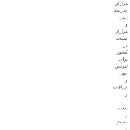
هزاران
مدرسهٔ
دینی
و
هزاران
مسجد
در
کشور
برای
تدریس
جهل
و
خرافات
و
تعصب
و
تبعیض
و