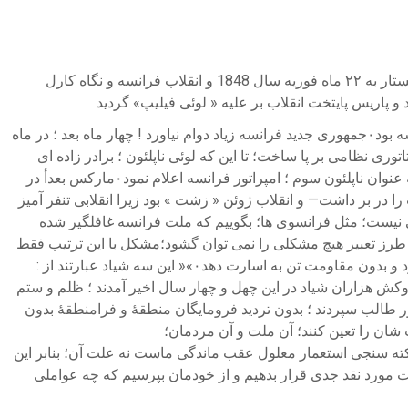
( به آسانی می توان فهمید که چه کسی بر شما « حکومت » می کند؛ ببینید از چه کسی نمی توانید « انتقاد » نمایید ! ۰ فرانسوا ولتر ) در این جستار به ۲۲ ماه فوریه سال 1848 و انقلاب فرانسه و نگاه کارل
۰دو روز بعد یعنی ۲۴ فوریه لوئی فیلیپ استعفا داد و عصر همان روز کشور فرانسه جمهوری اعلام گردید ؛ و این دومین جمهوری تاریخ فرانسه بود۰جمهوری جدید فرانسه زیاد دوام نیاورد ! چهار ماه بعد ؛ در ماه
 نظامی بر پا ساخت؛ تا این که لوئی ناپلئون ؛ برادر زاده ای
نا‌پلئون بناپارت ؛ در ماه دسامبر همان سال زمام امور را به دست گرفت و پس از دو سال با یک کودتا کشور فرانسه را امپراتوری و خود را به عنوان ناپلئون سوم ؛ امپراتور فرانسه اعلام نمود۰مارکس بعدأ در
زیبا » بود زیرا همدردی ؛ شفقت و عمومیت را در بر داشت— و انقلاب ژوئن « زشت » بود زیرا انقلابی تنفر آمیز
فی نیست؛ مثل فرانسوی ها؛ بگوییم که ملت فرانسه غافلگیر شده
ت ؛ مانند غفلت زنی که اجازه می دهد تا نخستین ماجراجویی که از راه می رسد بر وی دست یابد؛ بخشودنی نیست۰با این طرز تعبیر هیچ مشکلی را نمی توان گشود؛مشکل با این ترتیب فقط
به بیان دیگری در می آید۰زیرا همچنان با این مسئله رو به رو هستیم که چگونه ملتی ۳۶ میلیونی توانسته است به دست سه شیاد غافلگیر شود و بدون مقاومت تن به اسارت دهد۰»« این سه شیاد عبارتند از :
ملت فرانسه آوردند ؛ در سرزمین هندوکش هزاران شیاد در این چهل و چهار سال اخیر آمدند ؛ ظلم و ستم
ور طالب سپردند ؛ بدون تردید فرومایگان منطقهٔ ‌و فرامنطقهٔ بدون
 شان را تعین کنند؛ آن ملت و آن مردمان؛
داریم؛ و به گفتهٔ نکته سنجی استعمار معلول عقب ماندگی ماست نه علت آن؛ بنابر این
ست مورد نقد جدی قرار بدهیم و از خودمان بپرسیم که چه عواملی