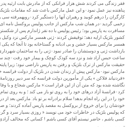
مسافرت به پاریس بود؛ رئیس پولیس با ده نفر ژاندارم پس از شکستن د
حقیقت مارکس از ترک بلژیک و رفتن به پاریس ناراضی نبود؛ زیرا پای
نگاشته شده بود که متن آن از این قرار است:« مارکس شجاع و با وف
کرد۰فرانسهٔ آزاد درهای خود را به روی تو باز می کند ؛ و به رو
خود را در این راه انجام بدهد! سلام برادرانه بر تو باد: مارکس بعد ا
خودشان را برای خروج از بروکسل به مقصد پاریس آماده کردند؛ و صندوق
که پولیس بلژیک در خاطرات خود می نویسد « روزی بسیار سرد و گرفته 
کسی باشم ، حاضر نیستم آقای کسی باشم ! کسانی که مخالف آزادی دیگرا