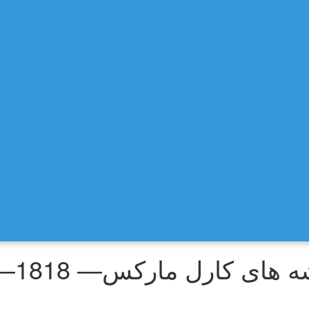
رل مارکس— 1818— 1883 — بخش ۳۰