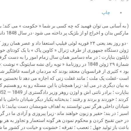
چاپ
مارکس بدان و اخراج او از بلژیک پر داخته می شود۰در سال 1848 دانش آموزان و کارگران خیابان های پاریس را سنگر بندی و مسدود نمودند و پاریس پایتخت انقلاب بر علیه « لوئی فیلیپ» گردید
ژوئن دستگاه جمهوری از طرف ژنرال « کاوین یاک » با یک کودتای خونی
بود » کثیری از فرانسویان معتقد بودند که مردمان فرانسه غافلگیر ش
کردند ؛ خوردند و بردند و رفتند ؛ بدبختانه یکبار دیگر شیادان داخلی
شیادان داخلی هرگز نمی توانستند به اهداف شومشان دست بیابند؛ تا 
اسیر ‌‌؛ در بند؛ حقیر و زبون خواهن
در حین تقبیح کردن و محکوم نمودن هر گونه استعمار و تجاوز به هر ب
باعث باز تولید جهل ؛ تعصب ؛ تفرقه ؛ خشونت و خیانت در کشور ما 