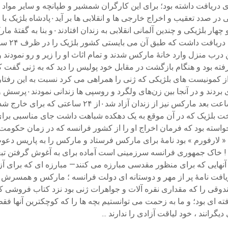
پناهنده نیز عمل نمود۰و این عمل مارکس
کارگران را درهم کوبید و رهبران آنها ر
رب منزل وارد خانهٔ مارکس شدند و تمام اثاث او را زیر و رو نمودند 
بازداشت ژنی و دوستشان
تخت بلژیک که در آن موقع به یک دهکده شباهت داشت جای مناسبی برای
ا ! خاک جمهوری فرانسه سرزمینی است آماده برای به آغوش گرفتن تبع
ی تمام آنهایی که برای منظور مقدسی مبارزه می کنند— مبارزه ای که بر
ز دریافت نامهٔ پر از مهر و دوستانه ای دولت فرانسه ؛ مارکس و همسرش 
ی را که مقداری نقره آلات و جواهرات ژنی بود نزد کتاب فروشی که از د
ای بود؛ و ما به زحمت می توانستیم بچه ها را که کوچکترین آنها فقط 
نند ، خود لیاقت آزادی را ندارند ...