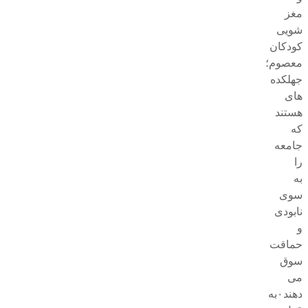
مغز
شویی
کودکان
معصوم؛
جهلکده
های
هستند
که
جامعه
را
به
سوی
نابودی
و
حماقت
سوق
می
دهند۰به