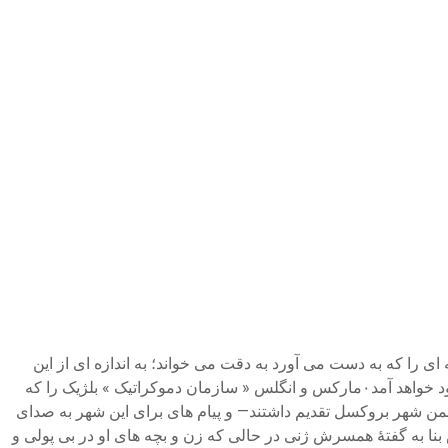
ب را در سراسر کشور های اروپایی بر افروخت۰ مارکس که مرتبأ هر روزنامه ای را که به دست می آورد به دقت می خواند؛ به اندازه ای از این
خبر مهم ذوق زده شده بود که گمان می کرد و حتم داشت که به زودی دستگاه تمام استثمارگران بر چیده خواهند شد؛ و‌جامعهٔ جدیدی به وجود خواهد آمد۰مارکس و انگلس « سازمان دموکراتیک » بلژیک را که
من شهر بروکسل تقدیم داشتند— و پیام های برای این شهر به صدای
 بر دارید » کارگران آلمانی که در شهر بروکسل بودند شروع به مسلح نمودن خود کردند۰و جناب مارکس بنا به گفتهٔ همسرش ژنی در حالی که زن و بچه های او در بی پولی و