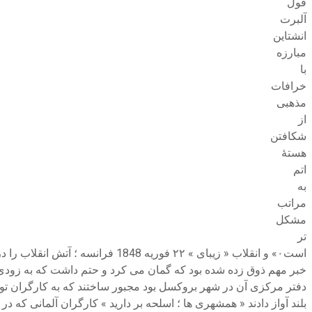
قول
آلبرت
انشتاین
مبارزه
با
خرافات
مذهبی
از
شکافتن
هستهٔ
اتم
به
مراتب
مشکل
تر
دفتر مرکزی آن در شهر بروکسل بود مجبور ساختند که به کارگران تو