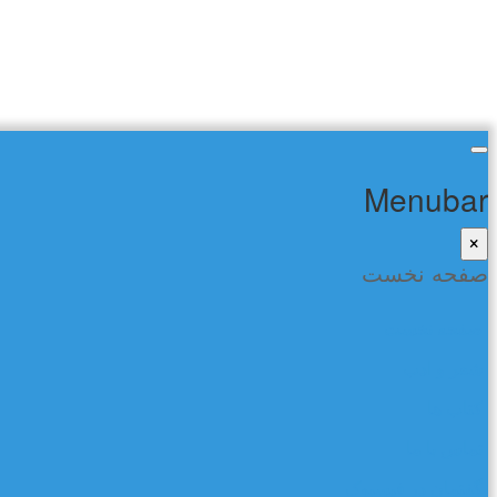
Menubar
×
صفحه نخست
صفحه نخست
شعر و ادب
کتاب ها
تماس با ما
گفتمان در فیسبوک