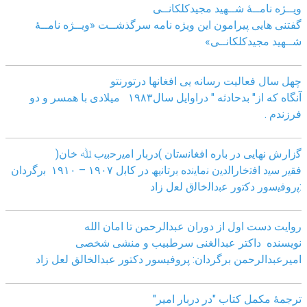
ویــژه نامــۀ شــهید مجیدکلکانــی
گفتنی هایی پیرامون این ویژه نامه سرگذشــت «ویــژه نامــۀ
شــهید مجیدکلکانــی»
چهل سال فعالیت رسانه یی افغانها درتورنتو
آنگاه که از" بدحادثه " دراوایل سال۱۹۸۳ میلادی با همسر و دو
فرزندم .
ﮔزارش ﻧﮭﺎﯾﯽ در ﺑﺎره اﻓﻐﺎﻧﺳﺗﺎن )درﺑﺎر اﻣﯾرﺣﺑﯾب ﷲ ﺧﺎن(
ﻓﻘﯾر ﺳﯾد اﻓﺗﺧﺎراﻟدﯾن ﻧﻣﺎﯾﻧده ﺑرﺗﺎﻧﯾﮫ در ﮐﺎﺑل ١٩٠٧ – ١٩١٠ ﺑرﮔردان
:ﭘروﻓﯾﺳور دﮐﺗور ﻋﺑداﻟﺧﺎﻟق ﻟﻌل زاد
روایت دست اول از دوران عبدالرحمن تا امان الله
نویسنده داکتر عبدالغنی سرطبیب و منشی شخصی
امیرعبدالرحمن برگردان: پروفیسور دکتور عبدالخالق لعل زاد
ترجمۀ مکمل کتاب "در دربار امیر"