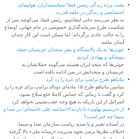
پشت پرده زندگی رئیس فیفا؛ سیاستمداران، هواپیمای
اختصاصی و زندگی در حلقه قدرت
به نظر می‌رسد جانی اینفانتینو، رئیس فیفا، می‌کوشد پس از
شکست طرح سرمایه‌گذاری خصوصی در جام جهانی، اوضاع
را به حالت عادی برگرداند؛ اما ممکن است این کار چندان
آسان نباشد.
حوثی‌ها: به یک پالایشگاه و مقر متحدان عربستان حمله
موشکی و پهپادی کردیم
حوثی‌ها که متحد ایران هستند می‌گویند حملاتشان به
عربستان و متحدانش در یمن ادامه یافته است.
نتانیاهو طرح ترامپ برای غزه را رد کرد
بنیامین نتانیاهو طرح ۱۵ ماده‌ای دونالد ترامپ برای غزه را رد
کرد و گفت تا زمانی که حماس کاملا خلع سلاح نشود،
اسرائیل از این باریکه به هیچ وجه عقب‌نشینی نخواهد کرد.
از «بی‌سیم پهلوی» تا بازدید۱۳ساعته علی خامنه‌ای؛ در صدا و
سیما چه خبر است؟
در آستانه تغییر و یا تمدید ریاست سازمان صدا و سیما،
اختلاف نظرها برسر نحوه مدیریت «رسانه ملی» بالا گرفته
است. از یک سو مهرماه دوره پنج ساله ریاست پیمان جبلی بر