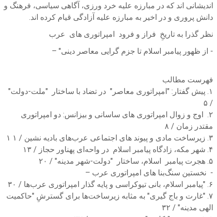
اندیشانی اند که در مبارزه علیه خرد ورزی، آگاهی سیاسی، فرهنگ و
دانش پروری و در اخیر به مبارزه علیه آزادگی قیام کرده اند.
نظر گذرا به تاریخِ فراز و فرود امپراتوری های عرب
- از ظهور پیامبر اسلام تا جزم گرایی معاصر دینی" –
فهرست مطالب
۱. پیش گفتار: "امپراتوری معاصر" در تضاد با ساختار "ملت-دولت"
/ ۵
۲. اوج و زوال امپراتوری های ساسانی و بیزانس: دو امپراتوری
مقتدر زمان / ۸
۳. زیرساخت مادی و پیوند های اجتماعی عرب‌های بادیه نشین / ۱ ۱
۴. شهر مکه، زادگاه پیامبر اسلام در واحه‌ای پهناور حجاز / ۱۳
۵. هجرت پیامبر اسلام، ساختار "دولت-شهر مدینه" / ۲۰
- نخستین سنگ‌بنا های امپراتوری عرب –
۶. "پیامبر اسلام، بانی تیوکراسی و پایه گذار امپراتوری عرب‌ها / ۳۰
۷. "غارت و باج گیری" به مثابه زیرساخت‌ها برای گسترشِ "حاکمیت
الهی مدینه" / ۳۲