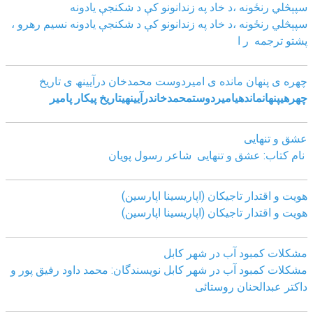
سپېڅلي رنځونه ،د خاد په زندانونو کې د شکنجې یادونه
سپېڅلي رنځونه ،د خاد په زندانونو کې د شکنجې یادونه نسیم رهرو ،
پشتو ترجمه ر ا
چھره ی پنھان مانده ی امیردوست محمدخان درآیینھ ی تاریخ
چھره
ی
پنھان
مانده
ی
امیردوست
محمدخان
درآیینھ
ی
تاریخ
پیکار پامیر
عشق و تنهایی
نام کتاب: عشق و تنهایی شاعر رسول پویان
هویت و اقتدار تاجیکان (اپاریسینا اپارسین)
هویت و اقتدار تاجیکان (اپاریسینا اپارسین)
مشکلات کمبود آب در شهر کابل
مشکلات کمبود آب در شهر کابل نویسندگان: محمد داود رفیق پور و
داکتر عبدالحنان روستائی