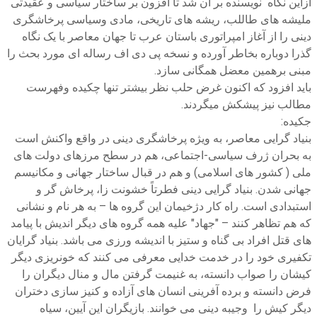
ازاین نگاه نویسنده بر آن شد تا افزون بر ساختار سیاسی و عقیدتی
ملیشه های طاللب، ریشه های تاریخی، مادی وسیاسی پرخاشگری
دینی را از آغاز امپراتوری باستان عرب تا جهان معاصر با یک نگاه
گذرا دوباره بخاطر آورده و نسخه پی دی اف رساله ای مورد بحث را
مبنی برهمین معضل همگانی سازد.
باید افزود که اکنون غرض حلب نظر بیشتر تنها چکیده وفهرست
مطالب نیز پیشکش میگردند.
جکیده:
بنیاد گرایی معاصر، به ویژه پرخاشگری دینی در واقع واکنش است
به بحران ژرف سیاسی-اجتماعی، هم در سطح مرزهای دولت های
ملی ( کشور های اسلامی) و هم در قبال ساختار جهانی و مکانیسم
جهانی شدن. بنیاد گرایی دینی فطرتاً خشونت زا، پرخاش گر و
استبدادی است. راه کار دژخیمان این گروه ها – به هر نام و نشانی
که هم تظاهر کنند – "جهاد" علیه همه گروه های دیگر اندیش با پیامد
های قتل افراد بی گناه و ستیز با اندیشه ورزی می باشد. بنیاد گرایان
تکفیری خود را در خدمت خدایی معرفی می کنند که خونریزی دیگر
کیشان را صواب دانسته، به غنیمت گرفتن مال و منال دیگران را
فرض دانسته و برده آفرینی انسان های آزاده و کنیز سازی دختران
دیگر کیش را وجیبه دینی می خوانند. بازیگران این آیین، سیاه