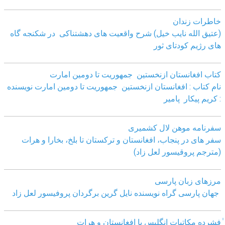
خاطرات زندان
(عتیق الله نایب خیل) شرح واقعیت های دهشتناکی در شکنجه گاه
های رژیم کودتای ثور
کتاب افغانستان ازنخستین جمهوریت تا دومین امارت
نام کتاب : افغانستان ازنخستین جمهوریت تا دومین امارت نویسنده
: کریم پیکار پامیر
سفرنامه موهن لال کشمیری
سفر های در پنجاب، افغانستان و ترکستان تا بلخ، بخارا و هرات
(مترجم پروقیسور لعل زاد)
مرزهای زبان پارسی
جهان پارسی گراه نویسنده نایل گرین برگردان پروفیسور لعل زاد
ٰفشرده مکاتبات انگلیس با افغانستان و هرات