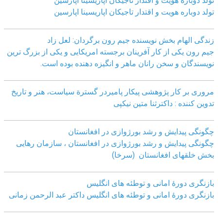
تولد دوباره هویت و اقتدار تاجیکان اپاریسینا اپارسین
تولد دوباره هویت و اقتدار تاجیکان اپاریسینا اپارسین
زندگی الهام بخش نویسنده جیم رون برگردان: لعل زاد
جیم رون یکی از کار آفرینان برجسته امریکایی و یکی از بزرگ ترین
نویسندگان و سخن رانان ماهر و انگیزه دهنده بوده است.
مروری بر کار پژوهشی پیکار پامیردر گسترة سیاست، هنر و تاریخ
تدوین کننده : داکترثنا متین نیکپی
چگونگی پیدایش و رشد بورژوازی در افغانستان
چگونگی پیدایش و رشد بورژوازی در افغانستان ، سازمان رهایی
بخش خلقهای افغانستان (سرخا)
بازنگرى دورۀ امانى و توطئه هاى انگليس
بازنگرى دورۀ امانى و توطئه هاى انگليس داکتر عبد الرحمن زمانى