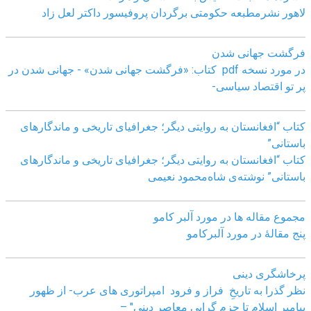
لاهور نشرمطبعه حکومتی برگردان پروفیسور داکتر لعل زاد
فرگشت جهانی شدن
در مورد نسخه pdf کتاب: «فرگشت جهانی شدن» - جهانی شدن در
پر تو اقتصاد سیاسی-
کتاب “افغانستان به روایتی دیگر؛ جغرافیای تاریخی و ماندگارهای
باستانی”
کتاب “افغانستان به روایتی دیگر؛ جغرافیای تاریخی و ماندگارهای
باستانی” نوشته‌ی شاه‌محمود نعیمی
مجموع مقاله ها در مورد آلبر کامو
پنج مقالهٔ در مورد آلبرکامو
پرخاشگری دینی
نظر گذرا به تاریخِ فراز و فرود امپراتوری های عرب- از ظهور
پیامبر اسلام تا جزم گرایی معاصر دینی" –