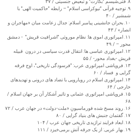
۸. فتی‌شیسم "بکارت" و تبعیض جنسیتی / ۳۷
۹. توجیه قرآنی "تیوکراسی اسلام" – رابطه "حاکمیت الهی" با
شمشیر / ۴۰
۱۰. بحران جانشینی پیامبر اسلام: جدال زعامت میان «مهاجران و
انصار» / ۴۳
۱۱. امپراتوری اموی ها: نظام موروثی "اشرافیت قریش" - دمشق
محور – / ۴۹
۱۲. امپراتوری عباسی ها: انتقال قدرت سیاسی در درون قبیله
قریش -بغداد محور- / ۵۵
۱۳. فروپاشی امپراتوری عرب: "فرسودگی تاریخی"، اوج فرقه
گرایی و فساد / ۶۰
۱۴. امپراتوری اسلام در رویارویی با تضاد های درونی و تهدیدهای
خارجی / ۶۴
۱۵. فروپاشی امپراتوری عثمانی و تاثیر آشکار آن بر جهان اسلام /
۶۸
۱۶. روند مسخ شده فورماسیونِ «ملت-دولت» در جهان عرب / ۷۲
۱۷. گفتمان جنبش های بنیاد گرایی / ۸۰
۱۸. ابعاد فرایند تراژیدی تاریخی جهان عرب / ۱۰۴
۱۹. بهار عربی: از یک جرقه آتش برمی‌خیزد / ۱۱۱