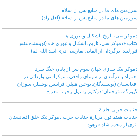
سرزمین های ما در منابع پس از اسلام
سرزمین های ما در منابع پس از اسلام (لعل زاد)
...
دموکراسی، تاريخ، اشکال و تيوری ها
کتاب «دموکراسی، تاريخ، اشکال و تيوری ها» (نويسنده هنس
فورليند، برگردان از آلمانی بفارسی دری اسد الله الم)
دموکراتیک سازی جهان سوم پس از پایان جنگ سرد
همراه با درآمدی بر سیمای واقعی دموکراسی وارداتی در
افغانستان (نویسندگان: یوخین هیپلر، فرانتس نوشیلر، سوزان
گیورگه مترجمان: دوکتور رسول رحیم، معراج
...
جنایات حزبی جلد 2
جنایات هفتم ثور، دربارۀ جنایات حزب دموکراتیک خلق افغانستان
اثری از محمد شاه فرهود