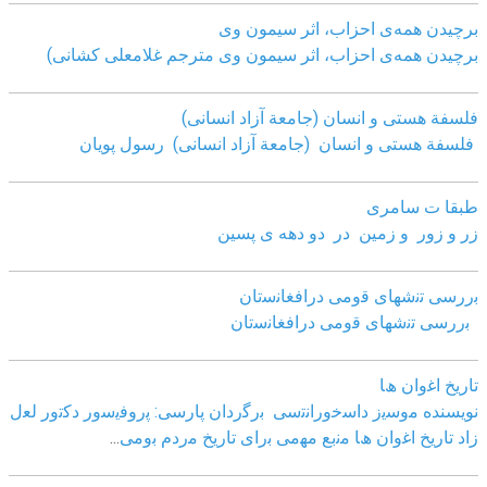
برچیدن همه‌ی احزاب، اثر سیمون وی
برچیدن همه‌ی احزاب، اثر سیمون وی مترجم غلامعلی کشانی)
فلسفة هستی و انسان (جامعة آزاد انسانی)
فلسفة هستی و انسان (جامعة آزاد انسانی)
رسول پویان
طبقا ت سامری
زر و زور و زمین در دو دهه ی پسین
ﺑررﺳﯽ ﺗﻧﺷﮭﺎی ﻗوﻣﯽ دراﻓﻐﺎﻧﺳﺗﺎن
ﺑررﺳﯽ ﺗﻧﺷﮭﺎی ﻗوﻣﯽ دراﻓﻐﺎﻧﺳﺗﺎن
ﺗﺎرﯾﺦ اﻏوان ھﺎ
نویسنده ﻣوﺳﯾز داﺳﺧوراﻧﺗﺳﯽ
ﺑرﮔردان ﭘﺎرﺳﯽ: ﭘروﻓﯾﺳور دﮐﺗور ﻟﻌل
زاد
ﺗﺎرﯾﺦ اﻏوان ھﺎ ﻣﻧﺑﻊ ﻣﮭﻣﯽ ﺑرای ﺗﺎرﯾﺦ ﻣردم ﺑوﻣﯽ
...