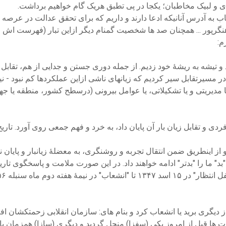
و لبیک مخاطبان؛ یکجا در پی تطبق هریک گام خواهیم برداشت.
اب به آدرس آنانیکه ادعا دارند و داریم که برای تحقق عدالت در عر
نگرپور ... همچنان صد ها شخصیت گمنام دیگر ازاین تبار (فهرست اش طو
م:
تیشه به ریشۀ خود زدیم. از جمله دوری جستن و جدایی از هم، تقابل و ر
 مسیرتقابل سیر کردیم که زیانهای ناشی ازاین عملکردها کم نبود - نی
مدیریتی و یا تشکیلاتی، یا عوامل بیرونی (درسطح کشور، منطقه یا جه
 و تقابل زیان بار آن پایان داد، به خرد و فهم جمعی روی آورد. تاریخ
 اینطریق ضمن انتقال تجربه و روشنگری، به معضلۀ زیانبار و پایان نا
 "بد" ما را "بدتر" ادامه خواهند داد. در این صورت ملامت و پاسخگوی تاری
ای باصلاحیت بقایایی آن دو بخش که در سال ۱۳۵۶ خ یکی از دیگری برید یا انشعاب کرد و بنام های: 
 ها قبل از امروز یکی (سفزا) منحل گردید و دیگری (سازا) همزمان با انح