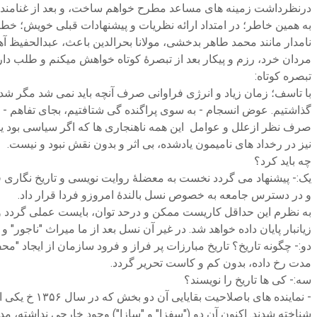
درنظرداشت زمینه های مساعد مطرح خواهم ساخت، و بعد از غنامندی 
به همین خاطر؛ در امتداد ارائه نظریات و پیشنهادات قبلی خویش؛ خط
نامدار مانند محمد طاهر بدخشی، مولانا بحرالدین باعث، عبدالحفیظ آه
مردان خرد، رزم و پیکار بعد از تبصرۀ کوتاه خواهش میکنم و طلب دار
تبصره کوتاه:
با تاسف؛ زمان زیاد و انرژی فراوانی صرف آنچه باید نمی شد مگر شد و 
گذاشتیم. عوض انسجام - به سوی پراگنده گی شتافتیم، بجای تفاهم - در
صرف نظر ازعلل و عوامل این همه ناهنجاری ها که اگر سیاسی بود یا 
نیز در رخداد های نامیمون یادشده، بی اثر و بدون نقش نبود و نیست.
چه باید کرد؟
یک:- پیشنهاد می گردد نخست به معضلۀ روایت نویسی و تاریخ نگاری فردی
و در دسترس جامعه به خصوص نسل بالندۀ امروزو فردا قرار داد.
به نظرم این حداقل کاریست ممکن و درحد توان، بایست عملی گردد و از
زیانبار پایان داده خواهد شد. در غیر آن نسل بعد از ما میراث "ناجور" و
مدت رخ داده، بدون کم و کاست تحریر گردد.
سه:- کی ها تاریخ را نویسند؟
- نماینده ه
شناخته شدند. اکنون آن دو ("سفزا" و "سازا") وجود خارجی نداشته، مدت