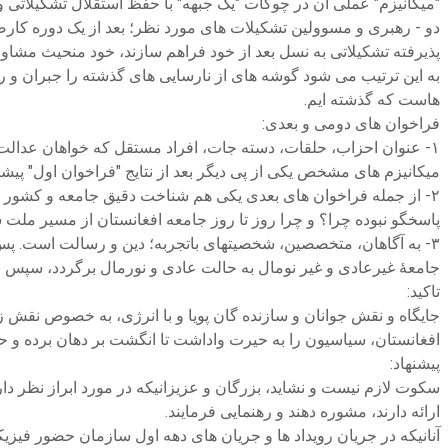
"میکانیزم" عملی آن در چوکات "یک جبهه" با حفظ استقلال تشکیلاتی 
دو - رهبری و مسوولین تشکیلات های مورد نظر؛ بعد از یک دوره کارض
پذیرفته تشکیلاتی به نسل بعد از خود فراهم سازند، خود منحیث مشاور 
به این ترتیب می شود گوشه های از نارسایی های گذشته را جبران و
هاست که گذشته ایم.
فراخوان های دومی و بعدی:
۱- عنوان احزاب، حلقات، دسته جات، افراد مستقل که خواهان عدالت ا
میکانیزم های مشخص یکی از پی دیگر بعد از نتایج "فراخوان اول" پی
۲- از جمله فراخوان های بعدی یکی هم شناخت دقیق جامعه و کشور افغ
پاسخگو نبوده چرا؟ و چرا روز تا روز جامعه افغانستان از مسیر مل
۳- به آگاهان، متخصصین، شخصیتهای باتجربه؛ دین و رسالت است. پس
جامعۀ غیرعادی و غیر نومال به حالت عادی و نورمال برگردد، سپس 
تاکید:
جایگاه و نقش جوانان و سازنده گان پویا و با انرژی، به خصوص نقش 
افغانستان، سیاسیون را به حیرت واداشت تا انگشت بر دهان برده و حیر
پیشنهاد:
سکوت لازم نیست و نشاید، بزرگان و عزیزانیکه در مورد ابراز نظر دار
ارائه دارند، مشوره دهند و رهنمایی فرمایند.
آنانیکه در جریان رویداد ها و جریان های دهه اول سازمان حضور فیزیکی