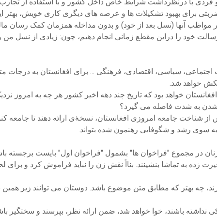
و فردی با درنظرداشت شرایط خاص داخل کشور و با استفاده از تجارب 
ربتی برای بهبود تشکیلات ها و عرصه های دیگری کاری خویش، بهتر ای
مواظب آنها (نسل بعد از خود) و بدون مداخله همزمان کمک رسان مالی و
 رسالت خود را دراین مقطع زمانی انجام دهیم، چون: زیادی از نسل
جتماعی، سیاسی، اقتصادی، فرهنگی ... برای افغانستان به درجات متفاوت
شکش خواهد شد.
انستان خواهد بود که تاریخ چند دهه اخیر کشور هر چه به امروز نزدی
ت شدن به شدت فاصله می گیرد؟
 از شناخت جامعه امروزی افغانستان، نسخۀی ارائه دهند تا جامعه کن
به سوی رشد و شگوفایی رهنمون شده بتواند.
زنان در مجموع "فراخوان ها" بشمول "فراخوان اول" بایست برجسته باش
ت زده به تماشا بنشینند. بنااً نقش زن را نباید فراموش کرد و برای ل
ند، چه بهتر که مطابق متن موضوع باشد. دوستان می توانند زیر همین نب
 نداشته باشند، خوا خواهد شد، ضمن ارائه نظر، بپرسند و سختگیر باشند