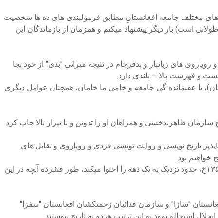
صه های مختلف جامعه افغانستانِ مطابق فرمولبندی های ده ها شخصیت
لانی است) بار دیگر پیشنهاد میکنم و همزمان از بازماندگان این
ویاروی های زیانبار و بدفرجام در نتیجه میراثی "بدی" از خود بجا
ست و فهرست بالا – بلندی دارد.
ان)، یا عقبمانده گی جامعه و خامی ما خامان، همچنان عوامل دیگری
 سازمان طاهربدخشی و همراهان او را تدوین و با تیراژ بالا چاپ کرد
پذیر تاریخ نویسی و روایت نویسی فردی و رویاروی و تقابل های
خ خواهیم بود.
دو:- چگونه تاریخ؟ تاریخ مبارزات پر فراز و فرود سازمان از ایجاد "محفل انتظار" در ۱۵ اسد ۱۳۴۷ تا "انشعاب" در نیمۀ هفته دوم ماه سنبله ۱۳۵۶خ، حدود نزدیک به یک دهه را احتوا میکند، طور فشرده آنچه در این
سازمان انقلابی زحمتکشان افغانستان "سازا" و سازمان فدائیان زحمتکشان افغانستان "سفزا"
لال استحاله نمود به این ترتیب هردو به تاریخ پیوستند.