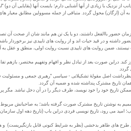
نب از نزدیک با زیادی از آنها آشنایی دارم؛ بایست آنها (بقایایی آن دو) "
به آن (ارگان) محول گردد. متباقی از جمله مسوولین مطابق معیار های 
زمان حضور باالفعل داشتند، دو یا یک تن هم مانند شان از صحت آن تصدی
 داشته و در قید حیات اند و از روایت های تاییدی نیز برخوردار باشد
یات نیستند، ضمن روایت های تاییدی نسبت روایت اولی، منطق و عقل به آ
 کند. دراین صورت بعد از تبادل نظر و افهام وتفهیم مختصر، بازهم تفا
گردد.
درنظرداشت اصل مقولۀ تشکیلاتی - سیاسی "رهبری جمعی و مسئولیت فر
 همان تاریخ مشترک پنداشته شده و ضمیه آن گردد.
خش ممکن تاریخ خود را خود نویسد، طرف دیگر را در آن دخل نباشد. مگر
 تصمیم به نوشتن تاریخ مشترک صورت گرفته باشد؛ به صاحبانش مربوط
 امید می رود، تاریخ نویسی فردی دراین باب (تاریخ دهه اول سازمان) بع
رح های طاهر بدخشی (نظر به شرایط کنونی قابل بازنگیریست) و همراها