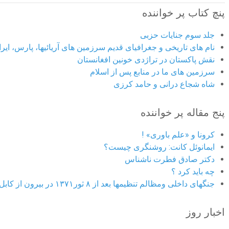
پنچ کتاب پر خواننده
جلد سوم جنایات حزبی
نام های تاریخی و جغرافیای قدیم سرزمین های آریائیها، پارس، ایران
نقش پاکستان در تراژدی خونین افغانستان
سرزمین های ما در منابع پس از اسلام
شاه شجاع درانی و حامد کرزی
پنج مقاله پر خواننده
کرونا و «علم باوری» !
ایمانوئل کانت: روشنگری چیست؟
دکتر صادق فطرت ناشناس
چه باید کرد ؟
جنگهای داخلی ومظالم تنظیمها بعد از ۸ ثور۱۳۷۱ در بیرون از کابل
اخبار روز