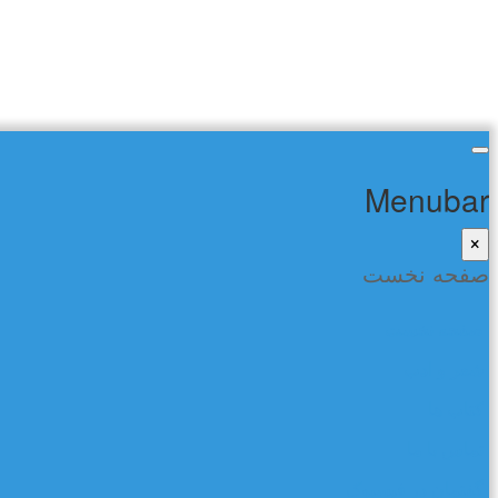
Menubar
×
صفحه نخست
صفحه نخست
شعر و ادب
کتاب ها
تماس با ما
گفتمان در فیسبوک