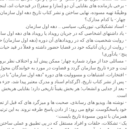
- برخی بازمانده های بقایایی آن دو (سازا و سفزا) در قیدحیات اند، اینجا
وظیفّۀ تهیه مسوده، نهایی ساختن و نشر کتاب تاریخ دهه اول سازمان 
چهار:- با کدام مدارک؟
- اسناد تشکیلاتی، تیوریکی، سیاسی ... دهه اول سازمان.
- یاد داشتهای اشخاصی که در جریان رویداد یا رویداد های دهه اول سا
- روایت شخصیت های که در رویدادهای آن دوره (دهه اول سازمان) حضور
- روایت از زبان آنانیکه خود در قضایا حضور داشته و فعلاً در قید ح
پنج:- یادآوری!
- مسائلی جدا از موارد شماره چهار؛ ممکن پیش آید و اختلاف نظر بروز
ثبت و جزء تاریخ سازمان گردد و قضاوت در مورد به خوانندگان محول 
- افتخارات، اشتباهات و مسوولیت های دوره "دهه اول سازمان" با 
- پس از نشر کتاب تاریخ، اگرکدام اسناد و مدرک معتبر پیدا شد، جزء
- بعد از جدایی و انشعاب؛ هر بخش یقیناً تاریخی دارد؛ بقایایی هرب
است.
- نوشته ها، ویدیو های رسانۀی، صحبت ها و میزگرد های که قبل از
خود پاسخگوست. توقع می رود؛ از دادن پاسخ طرفه نروند. به این ترتیب؛
همزمان با تدوین مسودۀ تاریخ بایست:-
یک:- تشکلات، حلقات و افراد مستقل که در پی تطبیق و عملی ساختن ط