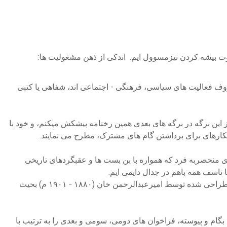
وت بیشه کردن نیزمسوول ایم. اندکی از ذهن مشغولیت ها:
 فعالیت های سیاسی، فرهنگی - اجتماعی اند، شفاهی یا کتبی
 این برگه در برگه های بعدی همین رخنامه پیشکش میکنم، و خود با
راهکارهای برای برداشتن گام های مشترک، مطرح می نمایند.
منحصربه فرد که همواره با بن بست ها و عقبگردهای تاریخی
 تاسف همه باهم در جدال دایمی ایم.
این کشوراستثناییِ؛ با مساحت ۶۵۲۲۲۵ کلیومترمربع، با رهنمایی و همکاری امپراطورهای استعماری و استبدادی تزار روس و بریتانیا از قبل طراحی شده توسط امیرعبدالرحمن خان (۱۸۸۰ - ۱۹۰۱ م) بحیث
 بگام و پیوسته، فراخوان های دومی، سومی و بعدی را به ترتیب با