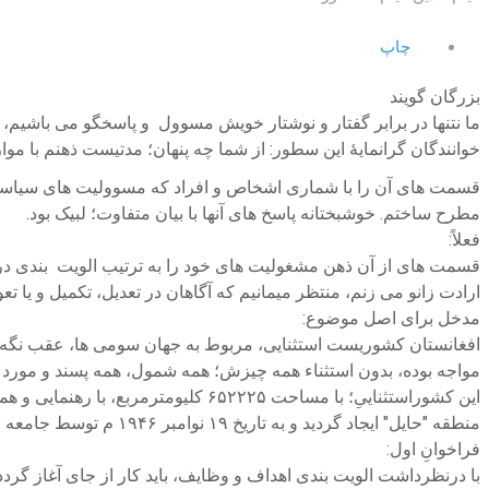
چاپ
بزرگان گویند
ما نتنها در برابر گفتار و نوشتار خویش مسوول و پاسخگو می باشیم،
خوانندگان گرانمایۀ این سطور: از شما چه پنهان؛ مدتیست ذهنم با موار
قسمت های آن را با شماری اشخاص و افراد که مسوولیت های سیاسی 
مطرح ساختم. خوشبختانه پاسخ های آنها با بیان متفاوت؛ لبیک بود.
فعلاً:
قسمت های از آن ذهن مشغولیت های خود را به ترتیب الویت بندی در"چن
ارادت زانو می زنم، منتظر میمانیم که آگاهان در تعدیل، تکمیل و یا 
مدخل برای اصل موضوع:
افغانستان کشوریست استثنایی، مربوط به جهان سومی ها، عقب نگه 
مواجه بوده، بدون استثناء همه چیزش؛ همه شمول، همه پسند و مورد قب
منطقه "حایل" ایجاد گردید و به تاریخ ۱۹ نوامبر ۱۹۴۶ م توسط جامعه ملل به عنوان عضو پذیرفته شد.
فراخوانِ اول:
با درنظرداشت الویت بندی اهداف و وظایف، باید کار از جای آغاز گردد