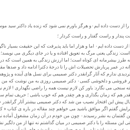
 سید موسی صمیمی دانشمند پر کار ؛
ست پندار و راست گفتار و راست کردار ؛
است: زندگی یعنی مرگ به تعویق افتاده و یا در جای دیگری می نویسد؛ 
ن آثار پژوهشی و علمی و بسیار آموزنده را به ما به یادگار گذاشت۰ تردیدی ندارم که آثار گرانقدر دکت
خواهند بود۰دکتر صمیمی صمیمانه و صادقانه می نوشت ؛ نه برای فخر فروشی 
سی مخالف است و چه کسی موافق در نوشتنم تأثیری ندارد۰ نکته سنجی می نگارد: باور کن لازم نیست 
ر هم که زمان بگذاری و هر چقدر هم که خوب باشی ؛ حریف تمام سلیقه
ر این سخنان را در باره ی دکتر صمیمی گفته هست۰ چند سال پیش این افتخار نصیب من شد که دکتر صم
 برایش گفتم اگر موافق باشید می خواهم چند مقاله در باره ی کتاب «
نیز پنج مقاله در معرفی این اثر گرانسنگ نوشتم و از طریق سایت وزین گفتمان ب
ی این مسئله را با دکتر صمیمی در میان گذاشتم نه تنها از من دلگیر 