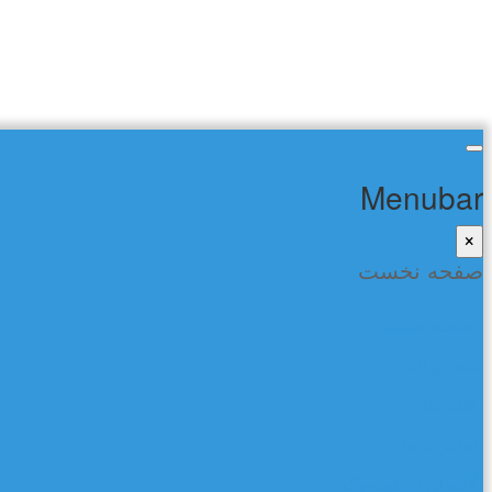
Menubar
×
صفحه نخست
صفحه نخست
شعر و ادب
کتاب ها
تماس با ما
گفتمان در فیسبوک