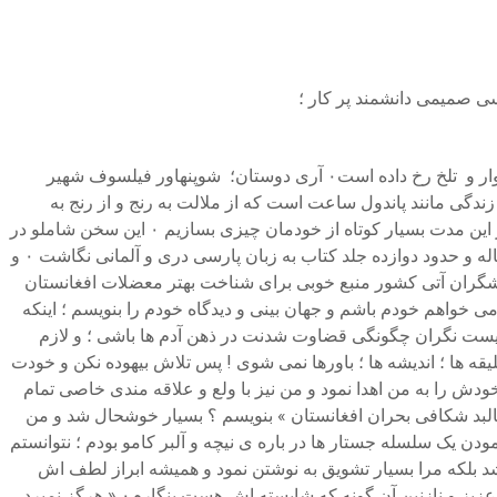
انسان به تمام معنا انسان ؛ دوست فوق العاده مهربان و خوش بیان را از دست داده ایم۰ اما و هزار اما باید پذیرفت که این حقیفت بسیار ناگوار و تلخ رخ داده است۰ آری دوستان؛ شوپنهاور فیلسوف شهیر
زندگی مانند پاندول ساعت است که از ملالت به رنج و از رنج به
ملالت در حرکت است۰زنده یاد احمد شاملو نیز معتقد بود که زندگی به طرز بیشرمانه ای کوتاه است؛ اما ارزش زندگی به همین است که در این مدت بسیار کوتاه از خودمان چیزی بسازیم ۰ این سخن شاملو در
باره ی دکتر صمیمی فرهیخته کاملن صدق می کند۰دکتر صمیمی فرزانه در عمر پربارش تحصیلات اش را تا درجهٔ دکترا ادامه داد و صدها مقاله و حدود دوازده جلد کتاب به زبان پارسی دری و آلمانی نگاشت ۰ و
ر صمیمی برای نسل های آینده و پژوهشگران آتی کشور منبع خوبی برای شناخت بهتر معضلات افغانستان
و دلخوشی کسی۰ دکتر صمیمی روزی به من نوشت که من می خواهم خودم باشم و جهان بینی و دیدگاه خودم را بنویسم ؛ اینکه
همه را راضی نگهداری ! لازم نیست نگران چگونگی قضاوت شدنت در ذهن آدم ها باشی ؛ و لازم
 ها ؛ اندیشه ها ؛ باورها نمی شوی ! پس تلاش بیهوده نکن و خودت
یمی بیشتر آثار گرانقدر خودش را به من اهدا نمود و من نیز با ولع و علاقه مندی خاصی تمام
 کالبد شکافی بحران افغانستان » بنویسم ؟ بسیار خوشحال شد و من
ه نشر رسیدند۰ چون من خودم در آن زمان مشغول آماده نمودن یک سلسله جستار ها در باره ی نیچه و آلبر کامو بودم ؛ نتوانستم
نشد بلکه مرا بسیار تشویق به نوشتن نمود و همیشه ابراز لطف اش
شامل حال من می‌شد۰ امیدوارم روزی این شایستگی را داشته باشم و عمری نیز باشد تا در باره ی جهان بینی و اندیشه های بلند آن دوست عزیز و نازنین آن گونه که شایسته اش هست بنگارم۰ « هرگز نمیرد