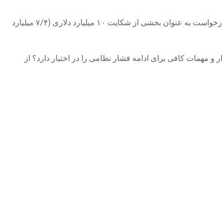
یک قاضی درخواست دونالد ترامپ، رئیس‌جمهور آمریکا برای به تعویق انداختن تحویل سوابق مالیش به بی‌بی‌سی را پذیرفه است. این درخواست به عنوان بخشی از شکایت ۱۰ میلیارد دلاری (۷/۴ میلیارد
 و مهمات کافی برای ادامه فشار نظامی را در اختیار دارد؟ از