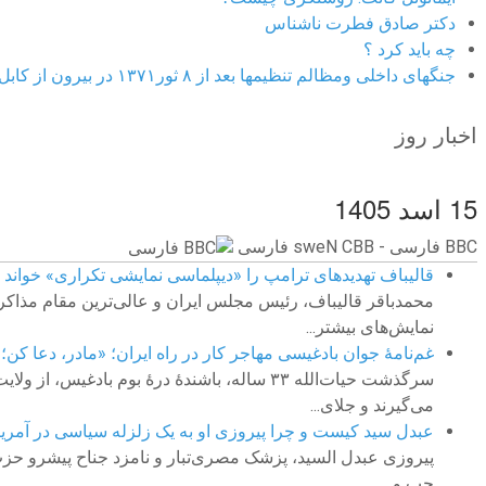
دکتر صادق فطرت ناشناس
چه باید کرد ؟
جنگهای داخلی ومظالم تنظیمها بعد از ۸ ثور۱۳۷۱ در بیرون از کابل
اخبار روز
15 اسد 1405
BBC ‮فارسی - BBC News فارسی
قالیباف تهدیدهای ترامپ را «دیپلماسی نمایشی تکراری» خواند
محمدباقر قالیباف، رئیس مجلس ایران و عالی‌ترین مقام مذاکره کن
نمایش‌های بیشتر...
غم‌نامهٔ جوان بادغیسی مهاجر کار در راه ایران؛ «مادر، دعا ک
سرگذشت حیات‌الله ۳۳ ساله، باشندهٔ‌ درهٔ بو
می‌گیرند و جلای...
عبدل سید کیست و چرا پیروزی‌ او به یک زلزله سیاسی در آمریک
پیروزی عبدل السید، پزشک مصری‌تبار و نامزد جناح پیشرو حزب د
چپ و...