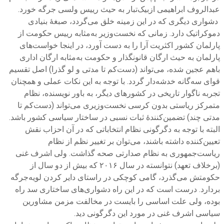
عبدالروف ابراهیمی ازبیک‌تبار به حیث رییس ولسی جرگه خورد.
دشواری دیگری که در این زمینه خلق می‌گردد، صبغۀ بنیادی
دموکراتیک دارد. زمانی که نخست‌وزیر به‌مثابه رییس حکومت از
پارلمان کشور اکثریت آرا را به دست آورد، در اینجا خواست‌های
پارلمان به حیث ارگان قانونگذار و حکومت به‌مثابه ارگان اداری
باهم عجین شده، می‌تواند (دست‌کم تا مدتی و لو گذرا)‌ اصل تقسیم
قوای سه‌گانه خدشه‌دار گردد. با توجه به این نکات عملی و همچنان
تجربه ناگوار تاریخی در کشورهای دیگر، به باور نویسنده، نظام
متمرکز ریاستی بدون کرسی نخست‌وزیری می‌تواند (دست‌کم تا
مدتی چند) تضمین‌کنندۀ ثبات نسبی در ساختار سیاسی کشور باشد.
البته با توجه به دگرگونی نظام انتخاباتی که در آن احزاب نقش
تعیین‌کننده داشته باشند، می‌توان بر تغییر نظم از نظام
ریاست‌جمهوری به نظام صدارتی صحه گذاشت. ولی اشرف غنی
(برخلاف تعهد)‌ نتوانسته در سال ۲۰۱۶ که بیش از دو سال از
حکومتش می‌گذرد، گامی کوچکی در راستای دایر کردن لویه‌جرگه
بردارد. درست است که در این راه دشواری‌های ساختاری سد راه
بوده، ولی علت اساسی را بایست در مخالفت مزمن مشاورین
سیاسی اشرف غنی در مورد این دگرگونی دید.