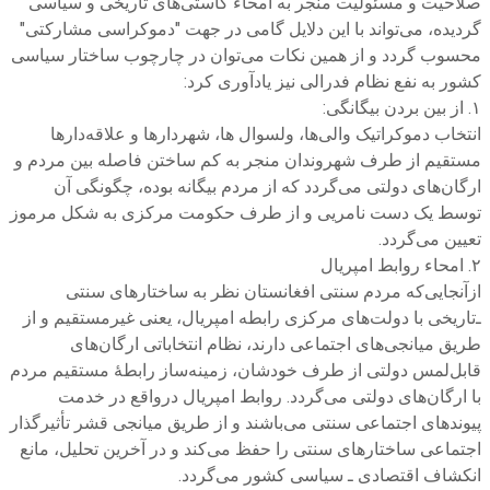
صلاحیت و مسئولیت منجر به امحاء کاستی‌های تاریخی و سیاسی
گردیده، می‌تواند با این دلایل گامی در جهت "دموکراسی مشارکتی"
محسوب گردد و از همین نکات می‌توان در چارچوب ساختار سیاسی
کشور به نفع نظام فدرالی نیز یادآوری کرد:
۱. از بین بردن بیگانگی:
انتخاب دموکراتیک والی‌ها، ولسوال ها، شهردارها و علاقه‌دارها
مستقیم از طرف شهروندان منجر به کم ساختن فاصله بین مردم و
ارگان‌های دولتی می‌گردد که از مردم بیگانه بوده، چگونگی آن
توسط یک دست نامریی و از طرف حکومت مرکزی به شکل مرموز
تعیین می‌گردد.
۲. امحاء روابط امپریال
ازآنجایی‌که مردم سنتی افغانستان نظر به ساختارهای سنتی
‌ـ‌تاریخی با دولت‌های مرکزی رابطه امپریال، یعنی غیرمستقیم و از
طریق میانجی‌های اجتماعی دارند، نظام انتخاباتی ارگان‌های
قابل‌لمس دولتی از طرف خودشان، زمینه‌ساز رابطۀ مستقیم مردم
با ارگان‌های دولتی می‌گردد. روابط امپریال درواقع در خدمت
پیوندهای اجتماعی سنتی می‌باشند و از طریق میانجی قشر تأثیرگذار
اجتماعی ساختارهای سنتی را حفظ می‌کند و در آخرین تحلیل، مانع
انکشاف اقتصادی‌ ـ‌ سیاسی کشور می‌گردد.