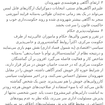
۳. ارتقای آگاهی و هوشمندی شهروندان
علیرغم آگاهی‌های سنتی، انتخابات دموکراتیک ارگان‌های قابل ‌لمس
می‌تواند در یک بعد زمانی نه‌چندان طولانی به‌مثابه فرایند آموزشی
منجر به آگاهی بیشتر شهروندی شده و روند حکومت‌داری خوب و
حاکمیت قانون را سرعت بخشد.
۴. مسئولیت‌پذیری حکام
در تقرر و تعیین والی‌ها، حکام و ماموران عالی‌رتبه از طرف
حکومت مرکزی، اکثراً روابط گماشته‌پروری و حامی‌پذیری
سیاسی–اقتصادی (به شمول فساد اداری) نقش مهم بازی می‌نمایند
و درنتیجه نظام از "شایسته‌سالاری توأم با حساب‌دهی" به‌مثابه
شاخص کار و فعالیت فاصله می‌گیرد. افزون بر آن گماشتگان
حکومت مرکزی که در خدمت حامیان خویش در مرکز قرار دارند،
از شرایط حوزه کار خویش کمتر آگاهی داشته، خویش را در مقابل
شهروندان مسئول احساس نمی‌کنند، و در اخیر مسئولیت سیاسی‌
کارروایی‌های خویش را هم نمی‌پذیرند. چنین یک شخص گماشته
تلاش می‌کند که با سوء استفاده از صلاحیت‌های خویش هرچه زودتر
به انباشت دارایی‌های غیرمشروع دست یابد. چنین شخصی نه‌تنها از
پذیرش مسئولیت اداری سر می‌زند، بلکه نظر به عدم پیوندهای
اجتماعی در محیط فاقد پذیرش مسئولیت‌های اخلاقی نیز می‌باشد.