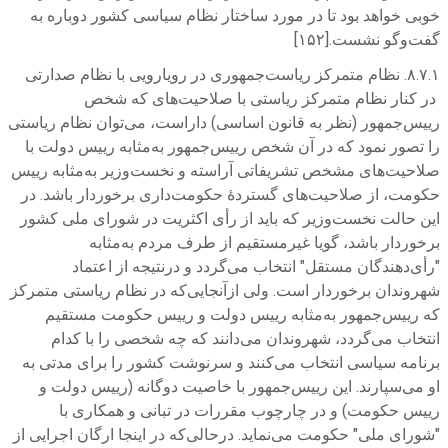
خوبی خواهد بود تا در مورد ساختار نظام سیاسی کشور دوباره به
گفت‌وگو نشست.[۱۵۲]
۸.۷.۱. نظام متمرکز ریاست‌جمهوری در رویارویی با نظام صدارتی
در کنار نظام متمرکز ریاستی با صلاحیت‌های که شخص
رییس‌جمهور (نظر به قانون اساسی) داراست، می‌توان نظام ریاستی
را تصور نمود که در آن شخص رییس‌جمهور به‌مثابه رییس دولت با
صلاحیت‌های مشخص تشریفاتی آراسته و نخست‌وزیر به‌مثابه رییس
حکومت، از صلاحیت‌های گستردۀ حکومت‌داری برخوردار باشد. در
این حالت نخست‌وزیر که باید از رأی اکثریت در شورای ملی کشور
برخوردار باشد، گویا غیرمستقیم از طرف مردم به‌مثابه
"رأی‌دهندگان مستقل" انتخاب می‌گردد و درنتیجه از اعتماد
شهروندان برخوردار است. ولی ازآنجایی‌که در نظام ریاستی متمرکز
که رییس‌جمهور به‌مثابه رییس دولت و رییس حکومت مستقیم
انتخاب می‌گردد، شهروندان می‌دانند که چه شخصی را با کدام
برنامه سیاسی انتخاب می‌کنند و سرنوشت کشور را برای مدتی به
او می‌سپارند. این رییس‌جمهور با خاصیت دوگانه (رییس دولت و
رییس حکومت) و در چارچوب مقررات در تبانی و همکاری با
"شورای ملی" حکومت می‌نماید. درحالی‌که در اینجا ارگان اجرایی از