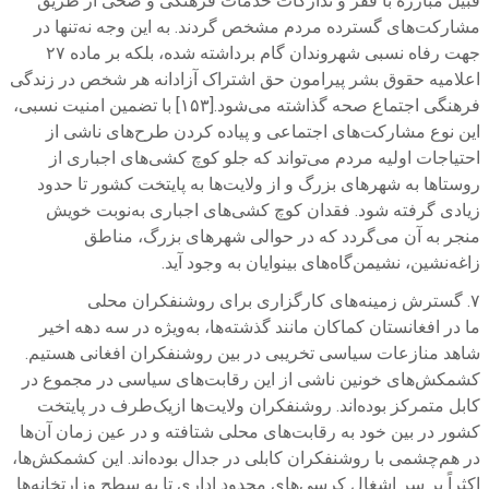
قبیل مبارزه با فقر و تدارکات خدمات فرهنگی و صحی از طریق
مشارکت‌های گسترده مردم مشخص گردند. به این وجه نه‌تنها در
جهت رفاه نسبی شهروندان گام برداشته‌ شده، بلکه بر ماده ۲۷
اعلامیه حقوق بشر پیرامون حق اشتراک آزادانه هر شخص در زندگی
فرهنگی اجتماع صحه گذاشته می‌شود.[۱۵۳] با تضمین امنیت نسبی،
این نوع مشارکت‌های اجتماعی و پیاده کردن طرح‌های ناشی از
احتیاجات اولیه مردم می‌تواند که جلو کوچ کشی‌های اجباری از
روستاها به شهرهای بزرگ و از ولایت‌ها به پایتخت کشور تا حدود
زیادی گرفته شود. فقدان کوچ کشی‌های اجباری به‌نوبت خویش
منجر به آن می‌گردد که در حوالی شهرهای بزرگ، مناطق
زاغه‌نشین، نشیمن‌گاه‌های بینوایان به وجود آید.
۷. گسترش زمینه‌های کارگزاری برای روشنفکران محلی
ما در افغانستان کماکان مانند گذشته‌ها، به‌ویژه در سه دهه اخیر
شاهد منازعات سیاسی تخریبی در بین روشنفکران افغانی هستیم.
کشمکش‌های خونین ناشی از این رقابت‌های سیاسی در مجموع در
کابل متمرکز بوده‌اند. روشنفکران ولایت‌ها ازیک‌طرف در پایتخت
کشور در بین خود به رقابت‌های محلی شتافته و در عین زمان آن‌ها
در هم‌چشمی با روشنفکران کابلی در جدال بوده‌اند. این کشمکش‌ها،
اکثراً بر سر اشغال کرسی‌های محدود اداری تا به سطح وزارتخانه‌ها