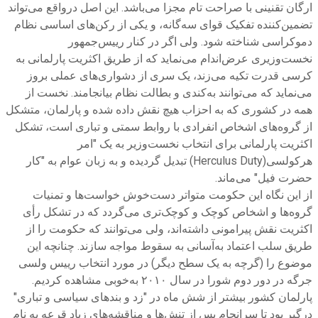
ارگان تقنینی با صراحت تام مجزا می‌باشد. این اصل درواقع می‌تواند
تضمین‌کننده تفکیک قوای سه‌گانه، و یکی از رکن‌های اساسی نظام
دموکراسی شناخته شود. ولی اگر در کنار رییس‌جمهور
نخست‌وزیری عرض‌اندام می‌نماید که از طریق اکثریت پارلمانی به
کرسی قدرت تکیه می‌زند، یک سری از دشواری‌های عملی بروز
می‌نماید که می‌توانند به‌کندی و بطالت نظام بیانجامند. نخست از
همه در کشوری که به احزاب هیچ نقش داده ‌شده و پارلمان، متشکل
از گروه‌های اشخاص انفرادی با روابط سمتی و تباری است، تشکل
اکثریت پارلمانی برای انتخاب نخست‌وزیر به یک "امر
هرکولسی(Herculus Duty) تبدیل گردیده و به زبان عوام به "کار
حضرت فیل" می‌ماند.
از این نگاه این حکومت متواتر دست‌خوش خواست‌ها و تمنیات
گروه‌ها و اشخاص کوچک و کوچک‌تری می‌گردد که در تشکل رأی
اکثریت نقش پیرامونی داشته‌اند، ولی می‌توانند که حکومت را از
طریق سلب اعتماد به‌آسانی به سقوط مواجه سازند. چنانچه این
موضوع را (گرچه به یک سطح دیگر) در مورد انتخاب رییس ولسی
جرگه در دور دوم شورا در سال ۲۰۱۰ به‌خوبی مشاهده کردیم.
پارلمان کشور بیشتر از شش ماه در "زد و بندهای سیاسی و تباری"
درگیر بود تا سرانجام پس از تنش‌ها و مناقشه‌های زیاد قرعه به نام