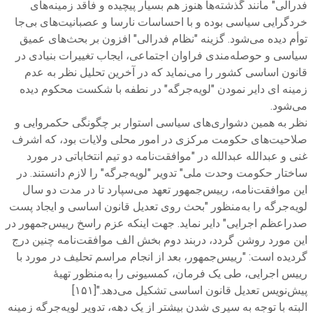
فدرالی" مانند گذشته‌ها هنوز هم بسیار پیچیده و فاقد زمینه‌های
خردگرایی سیاسی بوده و با احساسات نارسا و عصبانیت‌های بی‌جا
توأم دیده می‌شود. گزینه "نظام فدرالی" افزون بر بحث‌های عمیق
سیاسی و حوصله‌مندی فراوان اجتماعی، ایجاب تغییرات بنیادی در
قانون اساسی کشور را می‌نماید که در آخرین تحلیل نظر به عدم
زمینه ای دایر نمودن "لویه‌جرگه" در نطفه با شکست محکوم دیده
می‌شود.
نظر به همین دشواری‌های سیاسی استوار بر چگونگی حکمروایی و
صلاحیت‌های حکومت مرکزی در امور محلی ولایات بود، که اشرف
غنی و عبدالله عبدالله در "موافقت‌نامه دو تیم انتخاباتی در مورد
ساختار حکومت وحدت ملی" تدویر "لویه‌جرگه" را لازم دانستند. در
این موافقت‌نامه، رییس‌جمهور تعهد می‌سپارد تا در مدت دو سال
لویه‌جرگه را به‌منظور "بحث روی تعدیل قانون اساسی و ایجاد پست
صدراعظم اجرایی" دایر نماید. جهت اینکه عزم راسخ رییس‌جمهور در
این مورد روشن گردد، دربند دوم بخش الف موافقت‌نامه چنین درج
گردیده است: "رییس‌جمهور، بعد از انجام مراسم تحلیف در مورد با
رییس اجرایی، طی یک فرمان، کمسیونی را به‌منظور تهیۀ
پیش‌نویس تعدیل قانون اساسی تشکیل می‌دهد."[۱۵۱]
البته با توجه به سپری شدن بیشتر از یک دهه، تدویر لویه‌جرگه زمینه