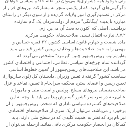
ولی باوجود همه دشواری‌ها می‌توان در نظام حاکم سیاسی خواهان
دگرگونی‌های گردید، که از یک‌سو منجر به مشارکت نیروهای فرار از
مرکز در تصمیم‌گیری امور ولایات گردیده و از سوی دیگر در راستای
مبارزه با پدیده "بیگانگی" مردم از دولت‌مردان یک گام سازنده
برداشت، اصلی که اکنون به بحث آن می‌پردازم.
۸.۷.۲. نیاز به انتقال نسبی صلاحیت‌های حکومت مرکزی
ماده شصت و چهارم قانون اساسی کشور، ۲۲ فقره حساس و
مهمی را به حیث صلاحیت‌ها و وظایف رییس کشور قید می‌نماید.
به‌این‌ترتیب رییس‌جمهور چنین "ابرمرد" مشخص می‌گردد که
گرداننده تمام چرخ‌های سیاسی، نظامی، اجتماعی و اقتصادی کشور
می‌باشد. این صلاحیت‌های رییس‌جمهور از "تعیین خطوط اساسی
سیاست کشور" گرفته تا تعیین وزیران، دادستان کل (لوی سارنوال)،
تعیین رییس و اعضای ستره محکمه سرانجام تا تعیین، تقاعد و عزل
صاحب‌منصبان نیروهای مسلح، پولیس و امنیت ملی و ماموران
عالی‌رتبه در سرتاسر کشور گسترش پیدا می یاید. با توجه به این
صلاحیت‌های گسترده سیاسی‌ ـ‌اداری که شخص رییس‌جمهور از آن
برخوردار می‌باشد، می‌توان از یک سری از صلاحیت‌های اقتصادی
نیز نام برد که نظر به اهمیت کلیدی که در سطح ملی دارند، باید
کماکان در انحصار حکومت مرکزی باقی بمانند. ازجمله می‌توان از