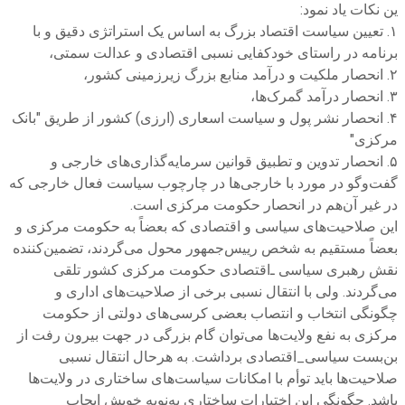
ین نکات یاد نمود:
۱. تعیین سیاست اقتصاد بزرگ به اساس یک استراتژی دقیق و با
برنامه در راستای خودکفایی نسبی اقتصادی و عدالت سمتی،
۲. انحصار ملکیت و درآمد منابع بزرگ زیرزمینی کشور،
۳. انحصار درآمد گمرک‌ها،
۴. انحصار نشر پول و سیاست اسعاری (ارزی) کشور از طریق "بانک
مرکزی"
۵. انحصار تدوین و تطبیق قوانین سرمایه‌گذاری‌های خارجی و
گفت‌وگو در مورد با خارجی‌ها در چارچوب سیاست فعال خارجی که
در غیر آن‌هم در انحصار حکومت مرکزی است.
این صلاحیت‌های سیاسی و اقتصادی که بعضاً به حکومت مرکزی و
بعضاً مستقیم به شخص رییس‌جمهور محول می‌گردند، تضمین‌کننده
نقش رهبری سیاسی‌ ـ‌اقتصادی حکومت مرکزی کشور تلقی
می‌گردند. ولی با انتقال نسبی برخی از صلاحیت‌های اداری و
چگونگی انتخاب و انتصاب بعضی کرسی‌های دولتی از حکومت
مرکزی به نفع ولایت‌ها می‌توان گام بزرگی در جهت بیرون رفت از
بن‌بست سیاسی_اقتصادی برداشت. به هرحال انتقال نسبی
صلاحیت‌ها باید توأم با امکانات سیاست‌های ساختاری در ولایت‌ها
باشد. چگونگی این اختیارات ساختاری به‌نوبه خویش ایجاب