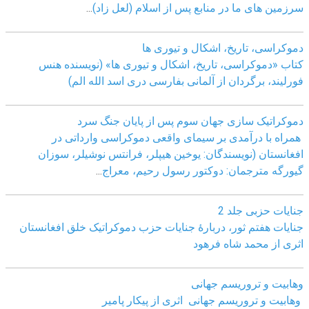
سرزمین های ما در منابع پس از اسلام (لعل زاد)
...
دموکراسی، تاريخ، اشکال و تيوری ها
کتاب «دموکراسی، تاريخ، اشکال و تيوری ها» (نويسنده هنس
فورليند، برگردان از آلمانی بفارسی دری اسد الله الم)
دموکراتیک سازی جهان سوم پس از پایان جنگ سرد
همراه با درآمدی بر سیمای واقعی دموکراسی وارداتی در
افغانستان (نویسندگان: یوخین هیپلر، فرانتس نوشیلر، سوزان
گیورگه مترجمان: دوکتور رسول رحیم، معراج
...
جنایات حزبی جلد 2
جنایات هفتم ثور، دربارۀ جنایات حزب دموکراتیک خلق افغانستان
اثری از محمد شاه فرهود
وهابیت و تروریسم جهانی
وهابیت و تروریسم جهانی اثری از پیکار پامیر