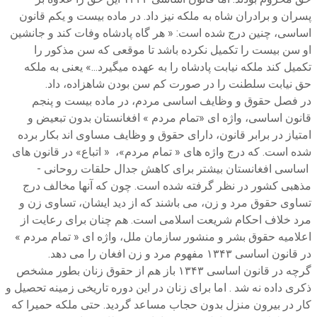
پسران و برادران شاه به ملکه نیز داد. در ماده بیست و یکم قانون
اساسی، چنین درج شده است: « هر گاه پادشاه وفات کند و جانشین
او سن بیست را تکمیل نکرده باشد تا موقعی که سن مذکور را
تکمیل کند ملکه نیابت پادشاه را به عهده میگیرد...» یعنی به ملکه
حق نیابت سلطنت را در صورت کم سن بودن شاهزاده، داد.
در فصل حقوق و وظایف اساسی مردم، در ماده بیست و پنجم
قانون اساسی، واژه ای «تمام مردم » افغانستان بدون تبعیض و
امتیاز در برابر قانون، دارای حقوق و وظایف مساوی اند بکار برده
شده است. که درج واژه های « تمام مردم»، « اتباع» در قانون های
اساسی افغانستان بیشتر برای کاهش جدال حلقات روحانی -
مذهبی کشور در نظر گرفته شده است. چون که آنها مخالف درج
تساوی حقوق مرد و زن، می باشند که از دید ایشان، تساوی زن و
مرد خلاف احکام شریعت اسلامی است. هم چنان برای رعایت از
اعلامیه حقوق بشر و منشور سازمان ملل، واژه ای « تمام مردم »
در قانون اساسی ۱۳۴۳ مفهوم مرد و زن افغان را می دهد.
گرچه در قانون اساسی ۱۳۴۳ باز هم از حقوق زنان بطور مشخص
ذکری داده نه شد . اما برای زنان در این دوره تاریخی زمینه تحصیل و
کار در بیرون منزل بدون حجاب مساعد گردید. حتی ملکه حمیرا که