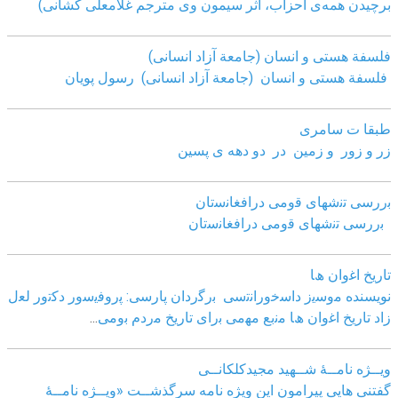
برچیدن همه‌ی احزاب، اثر سیمون وی مترجم غلامعلی کشانی)
فلسفة هستی و انسان (جامعة آزاد انسانی)
فلسفة هستی و انسان (جامعة آزاد انسانی)
رسول پویان
طبقا ت سامری
زر و زور و زمین در دو دهه ی پسین
ﺑررﺳﯽ ﺗﻧﺷﮭﺎی ﻗوﻣﯽ دراﻓﻐﺎﻧﺳﺗﺎن
ﺑررﺳﯽ ﺗﻧﺷﮭﺎی ﻗوﻣﯽ دراﻓﻐﺎﻧﺳﺗﺎن
ﺗﺎرﯾﺦ اﻏوان ھﺎ
نویسنده ﻣوﺳﯾز داﺳﺧوراﻧﺗﺳﯽ
ﺑرﮔردان ﭘﺎرﺳﯽ: ﭘروﻓﯾﺳور دﮐﺗور ﻟﻌل
زاد
ﺗﺎرﯾﺦ اﻏوان ھﺎ ﻣﻧﺑﻊ ﻣﮭﻣﯽ ﺑرای ﺗﺎرﯾﺦ ﻣردم ﺑوﻣﯽ
...
ویــژه نامــۀ شــهید مجیدکلکانــی
گفتنی هایی پیرامون این ویژه نامه سرگذشــت «ویــژه نامــۀ