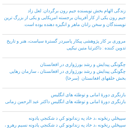
زندگی الهام بخش نویسنده جیم رون برگردان: لعل زاد
جیم رون یکی از کار آفرینان برجسته امریکایی و یکی از بزرگ ترین
نویسندگان و سخن رانان ماهر و انگیزه دهنده بوده است.
مروری بر کار پژوهشی پیکار پامیردر گسترة سیاست، هنر و تاریخ
تدوین کننده : داکترثنا متین نیکپی
چگونگی پیدایش و رشد بورژوازی در افغانستان
چگونگی پیدایش و رشد بورژوازی در افغانستان ، سازمان رهایی
بخش خلقهای افغانستان (سرخا)
بازنگرى دورۀ امانى و توطئه هاى انگليس
بازنگرى دورۀ امانى و توطئه هاى انگليس داکتر عبد الرحمن زمانى
سپېڅلي رنځونه ،د خاد په زندانونو کې د شکنجې یادونه
سپېڅلي رنځونه ،د خاد په زندانونو کې د شکنجې یادونه نسیم رهرو ،