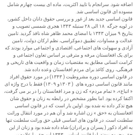
اضافه شود. سرانجام با تایید اکثریت، ماده ای بیست چهارم شامل
مسوده ای قانون اساسی شد.
قانون اساسی جدید بعد از غور و بررسی حقوق دانان داخل کشور،
در لویه جرگه ۱۸ الی ۲۸ سنبله ۱۳۴۳ هجری شمسی تصویب و
بتاریخ ۹ میزان ۱۳۴۳ با امضای محمد ظاهر شاه نافذ گردید. تامین
عدالت و مساوات، تطبیق دموکراسی، نظم ارکان دولت، تامین
آزادی و سهولت های اجتماعی، اقتصادی و اجتماعی موارد بودند که
برای یک افغانستان مرفه و مترقی بر اساس تعاون اجتماعی و
کرامت انسانی مطابق به مقتضیات زمان و واقعیت های تاریخی و
فرهنگی، روی کاغذ برای مردم افغانستان وعده داده شد.
در قانون اساسی دوره مشروطیت ( ۱۳۴۳) در مورد حقوق افراد
مانند قانون اساسی دوره های ( ۱۳۰۳و ۱۳۰۹) فقط با درج واژه ای
« اتباع»، « تمام مردم» که زن و مرد افغانستان را در بر می گرفت،
اکتفا کرده بود. اما بطور مشخص در رابطه به زنان و حقوق شان
هیچ تذکر داده نه شده بود. اولین بار است که در قانون اساسی
افغانستان به «حق » زن اشاره شد و آن هم در مورد انتقال وراثت
سلطنت است. در قانون های اساسی قبلی حق وراثت سلطنت تنها
به افراد ذکور ( پسران و برادران) شاه داده شده بود و زنان از این
حق محروم بودند. اما قانون اساسی ۱۳۴۳ این حق را علاوه بر