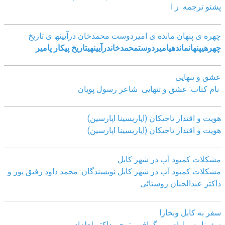
پشتو ترجمه ر ا
چھره ی پنھان مانده ی امیردوست محمدخان درآیینھ ی تاریخ
چھره
ی
پنھان
مانده
ی
امیردوست
محمدخان
درآیینھ
ی
تاریخ
پیکار پامیر
عشق و تنهایی
نام کتاب: عشق و تنهایی شاعر رسول پویان
هویت و اقتدار تاجیکان (اپاریسینا اپارسین)
هویت و اقتدار تاجیکان (اپاریسینا اپارسین)
مشکلات کمبود آب در شهر کابل
مشکلات کمبود آب در شهر کابل نویسندگان: محمد داود رفیق پور و
داکتر عبدالحنان روستائی
سفر به کابل وبخارا
سفرنامه ویلیام مورگراف مترجم داکتر لعلزاد