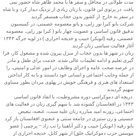
مدت طولانی در محافل و سفر ها با محمد ظاهر شاه حضور نمی
یافت. در پرتوی این قانون، با زنان زیادی از نزدیک دیدار کرد و با شاه
در سفر به خارج از کشور بدون حجاب همسفر گردید.
شرکت بانو کبرا نور زایی، و بانو معصومه عصمتی، در کمیسیون
تدقیق قانون اساسی و عضویت چهار بانو ( کبرا نور زایی، معصومه
عصمتی، رقیه (ابوبکر) حبیب و خدیجه احراری ) در لویه جرگه ۱۳۴۳
آغاز فعالیت سیاسی زنان گردید.
زنان در شهر ها بدون حجاب از منزل بیرون شده و مشغول کار، فرا
گیری تعلیم و ادامه تعلیمات عالی شدند. خدمت برای طفل و مادر
در عرصه صحت عامه و اجرای وظایف در امور عدلی و امنیتی، را
از جمله وجایب اجتماعی و انسانی خود دانستند و با به کار انداختن
استعداد های هنری و فرهنگی خویش در پهلوی مردان بطور مساوی
سهیم گردیدند .
دریچه ای دموکراسی دوره مشروطیت، با انفاذ قانون اساسی
۱۳۴۳ در افغانستان گشوده شد. با سهم گیری زنان در فعالیت های
اجتماعی، روزنه امید مبارزه زنان علیه سنت، عنعنه، تبعیض
جنسیتی و زن ستیزی در جامعه سنتی و عنعنوی افغانستان باز کرد.
بانو رقیه ( ابوبکر) حبیب و دکتر آناهیتا را تب زاد – پرچمی ( عضو
موسس حزب دموکراتیک خلق) از شهر کابل، خدیجه احراری از