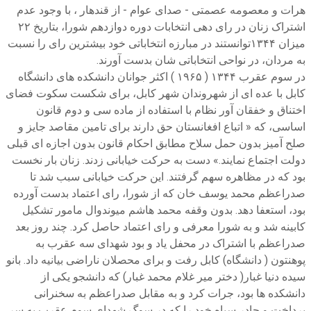
هرات و معصومه عصمتی - صدای عوام - از قندهار ، با وجود عدم
اشتراک زنان در رای دهی انتخابات دوره دوازدهم شورا، بتاریخ ۲۲
میزان ۱۳۴۴توانستند در مبارزه انتخاباتی خود بیشترین رای را نسبت
به مردان، در نواحی انتخاباتی شان بدست آورند.
در سوم عقرب ۱۳۴۴ ( ۱۹۶۵ ) اکثر جوانان دانشکده های دانشگاه
کابل با عده ای از شهروندان شهر کابل، برای شکست سکوت فضای
اختناق و خفقان آور نظام با استفاده از ماده سی و دوم قانون
اساسی، که « اتباع افغانستان حق دارند برای تامین مقاصد جایز و
صلح آمیز بدون حمل سلاح مطابق احکام قانون بدون اجازه ای قبلی
دولت اجتماع نمایند.» دست به حرکت خیابانی زدند. زنان بار نخست
بود که در مظاهره سهم گرفتند. این حرکت خیابانی سبب شد تا
صدراعظم محمد یوسف خان که از شورا، رای اعتماد بدست آورده
بود، استعفا دهد. بدون وقفه محمد هاشم میوندوال مامور تشکیل
کابینه شد و به شورا معرفی و رای اعتماد حاصل کرد. چند روز بعد
صدراعظم با اشتراک در محفل یاد و بود شهدای سه عقرب به
پوهنتون ( دانشگاه) کابل رفت و برای محصلان ناراضی بیانیه داد. بانو
سیده دنیا غبار( دختر میر غلام محمد غبار) که دانشجو یکی از
دانشکده ها بود، جرات کرد و به مقابل صدراعظم به سخنرانی
پرداخت و چادر سیاه خود را که در سوگ شهدای سوم عقرب به سر