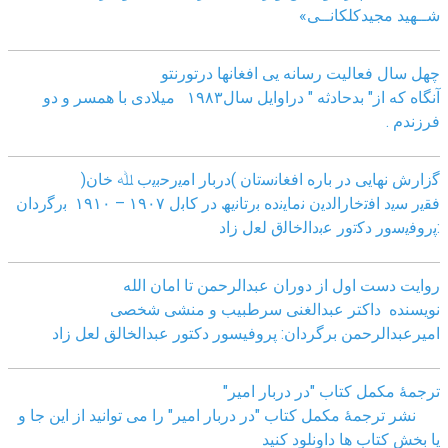
شــهید مجیدکلکانــی»
چهل سال فعالیت رسانه یی افغانها درتورنتو
آنگاه که از" بدحادثه " دراوایل سال۱۹۸۳ میلادی با همسر و دو
فرزندم .
ﮔزارش ﻧﮭﺎﯾﯽ در ﺑﺎره اﻓﻐﺎﻧﺳﺗﺎن )درﺑﺎر اﻣﯾرﺣﺑﯾب ﷲ ﺧﺎن(
ﻓﻘﯾر ﺳﯾد اﻓﺗﺧﺎراﻟدﯾن ﻧﻣﺎﯾﻧده ﺑرﺗﺎﻧﯾﮫ در ﮐﺎﺑل ١٩٠٧ – ١٩١٠ ﺑرﮔردان
:ﭘروﻓﯾﺳور دﮐﺗور ﻋﺑداﻟﺧﺎﻟق ﻟﻌل زاد
روایت دست اول از دوران عبدالرحمن تا امان الله
نویسنده داکتر عبدالغنی سرطبیب و منشی شخصی
امیرعبدالرحمن برگردان: پروفیسور دکتور عبدالخالق لعل زاد
ترجمۀ مکمل کتاب "در دربار امیر"
نشر ترجمۀ مکمل کتاب "در دربار امیر" را می توانید از این جا و
یا بخش کتاب ها داونلود کنید