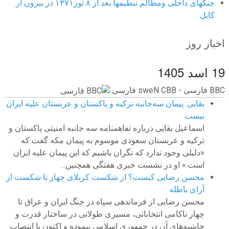
جنگهای داخلی ومظالم تنظیمها بعد از ۸ ثور۱۳۷۱ در بیرون از
کابل
اخبار روز
19 اسد 1405
BBC ‮فارسی - BBC News فارسی
بقایی: پیمان سه‌جانبه ترکیه و پاکستان و عربستان علیه ایران
نیست
اسماعیل بقایی درباره تفاهمنامه سه جانبه امنیتی پاکستان و
ترکیه و عربستان سعودی موسوم به پیمان مکه گفت که
«دلیلی وجود ندارد که نگران باشیم که این پیمان علیه ایران
است.» او در نشست خبری هفتگی همچنین...
محسن رضایی کیست؟ از شکست کربلای چهار تا شکست از
آرای باطله
محسن رضایی از فرماندهی سپاه در جنگ ایران و عراق تا
چهار ناکامی انتخاباتی، مسیری طولانی در ساختار قدرت و
حاشیه‌های آن در جمهوری اسلامی پیموده و اکنون با انتصاب