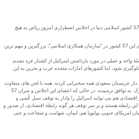
امروز(یازدهم نومبر 2023) اسرائیل اعلان کرد پنج هزار عملیات نظامی با هواپیما و تسلیحات سنگین بر غزه انجام داده است، اما زمام داران 57 کشور اسلامی دنیا در اجلاس اضطراری امروز ریاض به هیچ
در حالی که این 57 نفر رهبران و روسای دولت کشور های اسلامی، زمام دار و حاکم یک و نیم ملیارد جمعیت مسلمانان جهان اند و دولت های این 57 کشور در "سازمان همکاری اسلامی"، بزرگترین و مهم ترین
 کدام فیصلۀ واحد و عملی در مورد بازداشتن اسرائیل از کشتار غزه نشدند.
 جلوگیری شود، اما کشورهای امارات متحده عرب و بحرین به این
 دار عربستان سعودی همه سخنرانی کردند. همه با لحن های متفاوت
جنگ در غزه را محکوم کردند و خواستار آتش بس شدند، اما برای اجرای آتش بس و وادار ساختن اسرائیل به آتش بس بر سر هیچ اقدام مشترک به توافق نرسیدند. در حالی که اعضای این اجلاس و سران 57
 اقتصادی هم می توانند اسرائیل را وادار به توقف نسل کُشی و
 این رابطه هستند و بر سر توقف هر گونه رابطۀ اقتصادی، از صدور و
مان امریکای جنوبی بولیویا هم، ایمان، شهامت و شجاعت و حتی