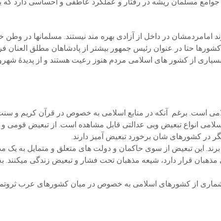
 جوامع مسلمان ریشه در رفتار و عملکرد عاطفی و احساسی دارد که با
امامردمشان در داخل از آزادی بهره مند نیستند. مسلمانها در وطن 
شورها حتا در عنوان رئیس جمهور بیشتر از پادشاهان مطلق العنان فرم
بسیاری از کشور های اسلامی مردم هنوز رعیت هستند و از پدیدۀ ش
می است. برغم آنکه در منابع اسلامی به خصوص در قرآن كريم و سنت ن
لامی انواع تبعیض وبی عدالتی قابل مشاهده است. از تبعیض قومی و ز
ر در کشورهای شان برخورد تبعیض آمیز دارند.
د. این تبعیض از سوی حاکمان و دولت های متعلق و متمایل به یک مذ
 مذهبان قرار دارد، شیعه مذهبان تحت فشار و تبعیض زندگی میکنند. 
ماری از کشورهای اسلامی به خصوص در میان کشورهای عرب ثروتمند و 