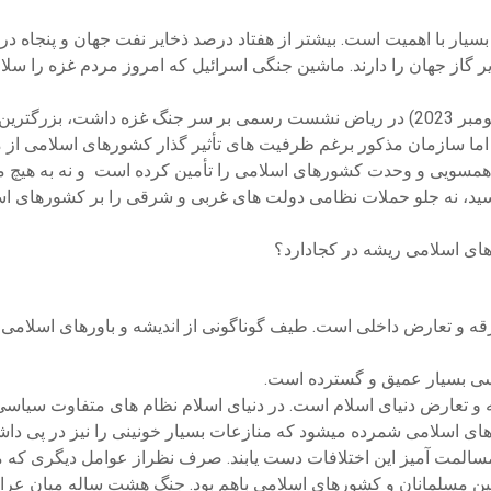
 بسیار با اهمیت است. بیشتر از هفتاد درصد ذخایر نفت جهان و پنجاه 
خلیج فارس66 در صد کل ذخایر نفت و 30 درصد ذخایر گاز جهان را دارند. ماشین جنگی اسرائیل 
سازمان کنفرانس اسلامی یا سازمان همکاری اسلامی که امروز(11 نومبر 2023) در ریاض نشست
اد شد. این سازمان به شمول فلسطین 57 عضو دارد. اما سازمان مذکور برغم ظرفیت های تأثیر گذ
ه همسویی و وحدت کشورهای اسلامی را تأمین کرده است و نه به هیچ
ید، نه جلو حملات نظامی دولت های غربی و شرقی را بر کشورهای اسل
ای اسلامی ریشه در کجادارد؟
 تفرقه و تعارض داخلی است. طیف گوناگونی از اندیشه و باورهای اسل
سی بسیار عمیق و گسترده است.
ه و تعارض دنیای اسلام است. در دنیای اسلام نظام های متفاوت سیاس
 اسلامی شمرده میشود که منازعات بسیار خونینی را نیز در پی داشته 
حل مسالمت آمیز این اختلافات دست یابند. صرف نظراز عوامل دیگری 
مسلمانان و کشورهای اسلامی باهم بود. جنگ هشت ساله میان عراق و