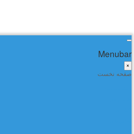
Menubar
×
صفحه نخست
صفحه نخست
شعر و ادب
کتاب ها
تماس با ما
گفتمان در فیسبوک