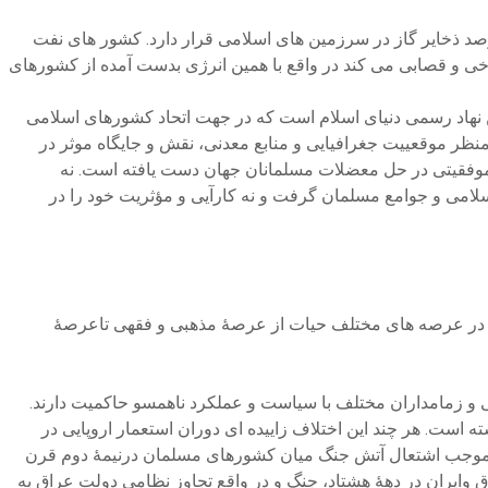
درصد ذخایر گاز در سرزمین های اسلامی قرار دارد. کشور های نفت
که امروز مردم غزه را سلاخی و قصابی می کند در واقع با همین انرژی بدست آمده از کشورهای
 رسمی بر سر جنگ غزه داشت، بزرگترین نهاد رسمی دنیای اسلام است که در جهت اتحاد کشورهای اسلامی
ار کشورهای اسلامی از منظر موقعییت جغرافیایی و منابع معدنی، نقش و جایگاه موثر در
 موفقیتی در حل معضلات مسلمانان جهان دست یافته است. نه
امی و جوامع مسلمان گرفت و نه کارآیی و مؤثریت خود را در
امی در عرصه های مختلف حیات از عرصۀ مذهبی و فقهی تاعرصۀ
ی و زمامداران مختلف با سیاست و عملکرد ناهمسو حاکمیت دارند.
است. هر چند این اختلاف زاییده ای دوران استعمار اروپایی در
که موجب اشتعال آتش جنگ میان کشورهای مسلمان درنيمۀ دوم قرن
ایران در دهۀ هشتاد، جنگ و در واقع تجاوز نظامی دولت عراق به