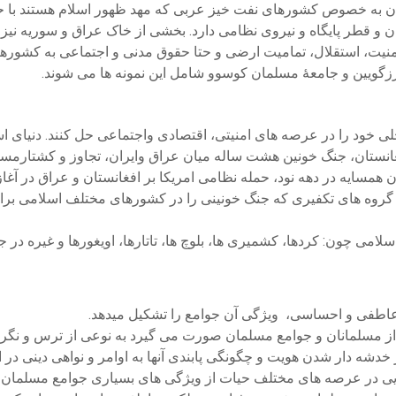
ن به خصوص کشورهای نفت خیز عربی که مهد ظهور اسلام هستند با ح
 و قطر پایگاه و نیروی نظامی دارد. بخشی از خاک عراق و سوریه نیز د
نیت، استقلال، تمامیت ارضی و حتا حقوق مدنی و اجتماعی به کشوره
گویین و جامعۀ مسلمان کوسوو شامل این نمونه ها می شوند.
ی خود را در عرصه های امنیتی، اقتصادی واجتماعی حل کنند. دنیای اس
ستان، جنگ خونین هشت ساله میان عراق وایران، تجاوز و کشتارمس
مسایه در دهه نود، حمله نظامی امریکا بر افغانستان و عراق در 
 گروه های تکفیری که جنگ خونینی را در کشورهای مختلف اسلامی براه 
 چون: کردها، کشمیری ها، بلوچ ها، تاتارها، اویغورها و غیره در جهت
عاطفی و احساسی، ویژگی آن جوامع را تشکیل میدهد.
 از مسلمانان و جوامع مسلمان صورت می گیرد به نوعی از ترس و نگرانی
خدشه دار شدن هویت و چگونگی پابندی آنها به اوامر و نواهی دینی در
ایی در عرصه های مختلف حیات از ویژگی های بسیاری جوامع مسلمان 