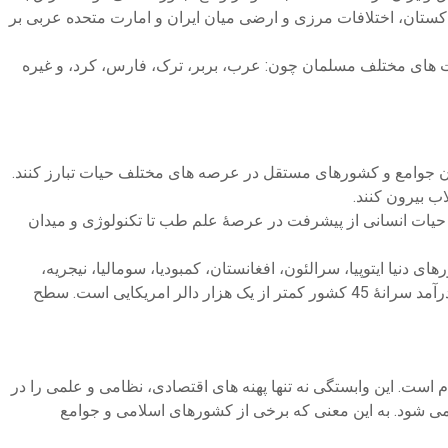
مزمن بر سر مرز دیورند میان افغانستان و پاکستان، اختلافات مرزی و ارضی میان ایران و امارت متحده عربی بر
ملت های مختلف مسلمان چون: عرب، بربر، ترک، فارس، کرد، و غیره
وان جوامع و کشورهای مستقل در عرصه های مختلف حیات تبارز کنند.
ب بیرون کنند.
ف حیات انسانی از پیشرفت در عرصۀ علم طب تا تکنولوژی و میدان
یا ایتوپیا، سرالئون، افغانستان، کمبودیا، سومالیا، نیجریه،
پاکستان و موزمبیق است که شش کشور فقیر دنیا، کشورهای اسلامی هستند. از میان کشورهای اسلامی عضو سازمان همکاری اسلامی درآمد سرانۀ 45 کشور کمتر از یک هزار دالر امریکایی است. سطح
است. این وابستگی نه تنها پهنه های اقتصادی، نظامی و علمی را در
ی شود. به این معنی که برخی از کشورهای اسلامی و جوامع