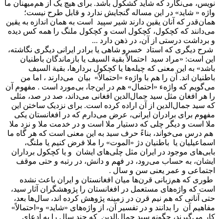
نویس، می‌نگارد که شاید کشکول باشد. برای هیچ یک از هم‌میهنان ما
واژه « شاید» در این مساله گنجایش ندارد و قابل طرح نیست؛
همان‌قدر که آنان یقین دارند شیر سپید است به همان اندازه به یقین
می‌دانند که کچکول، کچکول است و کچکول ملنگ را همه کس دیده
و برداشت درستی از آن، در ذهن دارد ...
شرح دیگری که استاد خسرو شاهی یا برادر ایرانی دیگری نگاشته،
این است: «مراد سید احتمالاً بقیة السیف یا بازماندگان باطنیان
باشد» به این معنی که چیله‌ها یا کچکول بردارها، بقیة السیف
باطنیان اند. آن را هم با واژهء «احتمالاً» بیان می‌دارند ، اما من
می‌گویم که واژهء «احتمال» هم در این‌جا، بی‌مورد است . مفهوم آن
را هر افغان مثل سید جمال‌الدین افغانی می‌داند، صد در صد، مثلی
که سید جمال‌الدین از آن اراده کرده است. برای نزدیک ساختن این
مفهوم برای برادران ایرانی، عرض می‌دارم که در افغانستان یکی
ملا است و دیگر چلی که دستیار ملا است و در خدمت ملا و نزد ملا
هم درس می‌خواند، بناءً حرف سید به این معنی است که هر گاه ما
اسماعیلیان یا باطنیان دژ «الموت» را ملا فرض کنیم یا ملنگ،
بابی‌های موجود در ایران مثل چلی‌های ایشان و یا کچکول برداران
ایشان، به حساب می‌رود، در فهم و دانش، در رتبه و حتی موقف
اجتماعی و عمر یعنی سن و سال .
طوری که هم‌زبانی قرن‌ها میان افغانستان و ایران باعث نشده
است که واژه‌های مستعمل در افغانستان را پژوهشگران آثار سید،
حتی آنانی که هم نیم قرن در زمینه پژوهش کرده اند، سال‌ها بعد،
مفاهیم آن را بدانند و در تفسیر آن، از واژه‌های «شاید» و«احتمالاً»
کار می‌گیرند، چگونه سید جمال‌الدین که چند سال را به ادعای