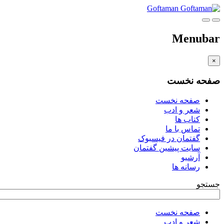
Goftaman
Menubar
×
صفحه نخست
صفحه نخست
شعر و ادب
کتاب ها
تماس با ما
گفتمان در فیسبوک
سایت پیشین گفتمان
آرشیو
رسانه ها
جستجو
صفحه نخست
شعر و ادب