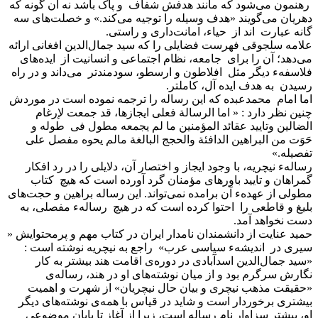
رهنمون می‌شود که مانند هدفش شفاف و پاک باشد نه آن گونه که
دهریان می‌گویند «هدف وسیله را توجیه می‌کند.» و خصلت‌های سه
گانه عبارت اند از حیاء، امانت‌داری و راستی.
علامه سلجوقی فهرست فضایلی را که سید جمال‌الدین افغانی ارائه
می‌دهد؛ آن را برای جامعه، نظام اجتماعی و انسانیت از ایده‌های
فلاسفهء دیگر مثل افلاطون و ارسطو، سودمندتر می‌داند و در راه
رسیدن به هدف ایده آل، کاملتر.
اما امام محمدعبده که این رساله را ترجمه نموده است در موردش
چنین نظر دارد : « اما الرسالة فعلی ایجازها، قد جمعت لإرغام
الضالین وتایید عقائد المؤمنین ما لم یجمعه مطول فی طوله و
حَوَت من البراهین الدافئة والحجج البالغة مالم یحوه مفصل علی
تفصیله.»
رسالهء نیچریه، با وجود ایجاز و اختصار آن، دلایلی را در رد افکار
گمراهان و تایید باورهای مؤمنان گرد آورده است که هیچ کتاب
مطولی از عهدهء آن برامده نمی‌تواند. این رساله براهین و حجت‌های
بلیغ و قاطعی را احتوا کرده است که در هیچ رسالهء مفصلی، به
دست نخواهد آمد.
حمید عنایت از دانشمندان نامدار ایران در کتاب مهم و پرمحتوایش «
سیری در اندیشهء سیاسی عرب» راجع به نیچریه نوشته است :
«سید جمال‌الدین اسدآبادی در دوره‌ی اقامت هند بیشتر به کار
نگارش سرگرم بود و از میان نوشته‌های او در هند، رساله‌ی
«حقیقت مذهب نیچری و بیان حال نیچریان» از شهرت و اهمیت
بیشتری برخوردار است و شاید در قیاس با همه‌ی نوشته‌های دیگر
او، بیشتر سزاوار نام رساله است، زیرا از آغاز تا پایان موضوعی