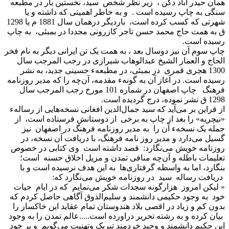
همان حیدر آباد دکن ، زیر نظر شخص سید، نخستین بار در مطبعه
سنگی به چاپ رسیده است . و به خاطر اهمیتی که داشته و یا
شهرتی که کسب کرده است، باردیگر درهمان سال 1881 م یا 1298
ق به همت حاج محمد حسن تاجر کازرونی مجددا در بمبئی، به چاپ
رسیده است.
چاپ سوم آن نیز دوسال بعد ، به همت یک تن ایرانی دیگر به نام فخر
الحاج و العمار الشیخ عبدالوهاب شیرازی در رجب المرجب سال
1300 هجری قمری در بمبئی، در مطبعهء حسینی جدید، به نشر
رسیده است. در آغاز آن به گونهء مقدمه، آن‌چه را که مدیر روزنامه
فرهنگ چاپ اصفهان در شماره 101 مورخ رجب المرجب سال
1298 ق نشر نموده، درج گردیده است.
از قراین بر می‌آید که سید جمال‌الدین افغانی نسخه‌هایی از رسالهء
«نیچریه» را بعد از چاپ به برخی از دوستانش فرستاده است، از
جمله یک نسخهء آن را به مدیر روزنامه فرهنگ در اصفهان نیز
گسیل می‌دارد و مدیر روز نامه فرهنگ، با دریافت آن نسخه، در
روزنامه خویش می‌نگارد: قصد داشته است وی کتابی در خصوص
تعلیمات باطله و آن‌چه منافی تمدن و مزیل اخلاق حسنه است؛
بنگارد، اما به واسطه گرفتاری‌ها به این هدف نرسیده است و با
دریافت رساله سید در روزنامه خویش می‌نگارد که:
« لیکن امروز هزارگونه سجدات شکر می‌نمایم که در ایام حیات
خود به وجود حکیمی دانشمند و سلیم‌الذوق آگاهی حاصل کردم که
بدون کم و زیاد در اقصی بلاد هندوستان تمام عقاید این خاکسار را
بیان کرده و به رشته تحریر دراورده است.....عالم تمدن را به وجود
این حکیم دانشمند و وحید خردمند تبریک وتهنیت می‌گویم و بر خود