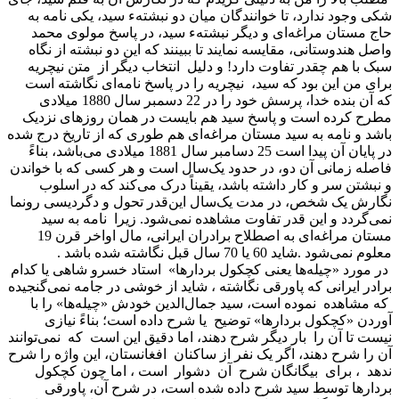
شکی وجود ندارد، تا خوانندگان میان دو نبشتهء سید، یکی نامه به
حاج مستان مراغه‌ای و دیگر نبشتهء سید، در پاسخ مولوی محمد
واصل هندوستانی، مقایسه نمایند تا ببینند که این دو نبشته از نگاه
سبک با هم چقدر تفاوت دارد! و دلیل انتخاب دیگر از متن نیچریه
برای من این بود که سید، نیچریه را در پاسخ نامه‌ای نگاشته است
که آن بنده خدا، پرسش خود را در 22 دسمبر سال 1880 میلادی
مطرح کرده است و پاسخ سید هم بایست در همان روزهای نزدیک
باشد و نامه به سید مستان مراغه‌ای هم طوری که از تاریخ درج شده
در پایان آن پیدا است 25 دسامبر سال 1881 میلادی می‌باشد، بناءً
فاصله زمانی آن دو، در حدود یک‌سال است و هر کسی که با خواندن
و نبشتن سر و کار داشته باشد، یقیناً درک می‌کند که در اسلوب
نگارش یک شخص، در مدت یک‌سال این‌قدر تحول و دگردیسی رونما
نمی‌گردد و این قدر تفاوت مشاهده نمی‌شود. زیرا نامه به سید
مستان مراغه‌ای به اصطلاح برادران ایرانی، مال اواخر قرن 19
معلوم نمی‌شود .شاید 60 یا 70 سال قبل نگاشته شده باشد .
در مورد «چیله‌ها یعنی کچکول بردارها» استاد خسرو شاهی یا کدام
برادر ایرانی که پاورقی نگاشته ، شاید از خوشی در جامه نمی‌گنجیده
که مشاهده نموده است، سید جمال‌الدین خودش «چیله‌ها» را با
آوردن «کچکول بردارها» توضیح یا شرح داده است؛ بناءً نیازی
نیست تا آن را بار دیگر شرح دهند، اما دقیق این است که نمی‌توانند
آن را شرح دهند، اگر یک نفر از ساکنان افغانستان، این واژه را شرح
ندهد ، برای بیگانگان شرح آن دشوار است ، اما چون کچکول
بردارها توسط سید شرح داده شده است، در شرح آن، پاورقی