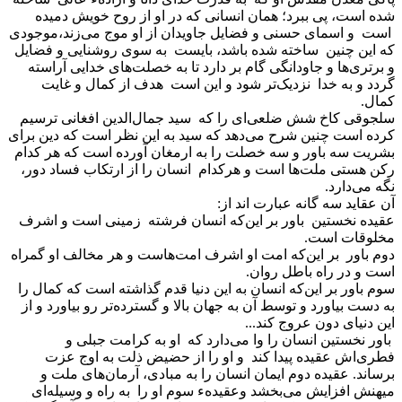
شده است، پی ببرد؛ همان انسانی که در او از روح خویش دمیده
است و اسمای حسنی و فضایل جاویدان از او موج می‌زند،موجودی
که این چنین ساخته شده باشد، بایست به سوی روشنایی و فضایل
و برتری‌ها و جاودانگی گام بر دارد تا به خصلت‌های خدایی آراسته
گردد و به خدا نزدیک‌تر شود و این است هدف از کمال و غایت
کمال.
سلجوقی کاخ شش ضلعی‌ای را که سید جمال‌الدین افغانی ترسیم
کرده است چنین شرح می‌دهد که سید به این نظر است که دین برای
بشریت سه باور و سه خصلت را به ارمغان آورده است که هر کدام
رکن هستی ملت‌ها است و هرکدام انسان را از ارتکاب فساد دور،
نگه می‌دارد.
آن عقاید سه گانه عبارت اند از:
عقیده نخستین باور بر این‌که انسان فرشته زمینی است و اشرف
مخلوقات است.
دوم باور بر این‌که امت او اشرف امت‌هاست و هر مخالف او گمراه
است و در راه باطل روان.
سوم باور بر این‌که انسان به این دنیا قدم گذاشته است که کمال را
به دست بیاورد و توسط آن به جهان بالا و گسترده‌تر رو بیاورد و از
این دنیای دون عروج کند...
باور نخستین انسان را وا می‌دارد که او به کرامت جبلی و
فطری‌اش عقیده پیدا کند و او را از حضیض ذلت به اوج عزت
برساند. عقیده دوم ایمان انسان را به مبادی، آرمان‌های ملت و
میهنش افزایش می‌بخشد وعقیدهء سوم او را به راه و وسیله‌ای