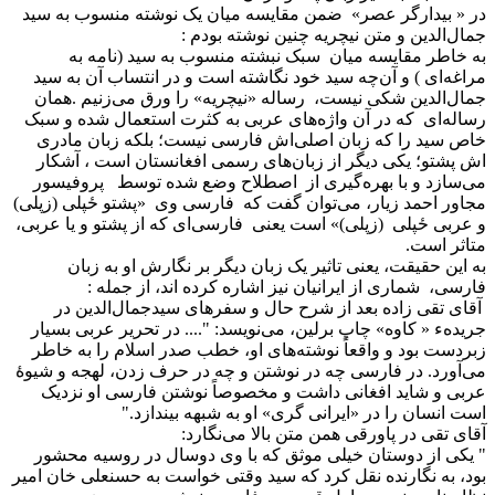
در « بیدارگر عصر» ضمن مقایسه میان یک نوشته منسوب به سید
جمال‌الدین و متن نیچریه چنین نوشته بودم :
به خاطر مقایسه میان سبک نبشته منسوب به سید (نامه به
مراغه‌ای ) و آن‌چه سید خود نگاشته است و در انتساب آن به سید
جمال‌الدین شکی نیست، رساله «نیچریه» را ورق می‌زنیم .همان
رساله‌ای که در آن واژه‌های عربی به کثرت استعمال شده و سبک
خاص سید را که زبان اصلی‌اش فارسی نیست؛ بلکه زبان مادری
اش پشتو؛ یکی دیگر از زبان‌های رسمی افغانستان است ، آشکار
می‌سازد و با بهره‌گیری از اصطلاح وضع شده توسط پروفیسور
مجاور احمد زیار، می‌توان گفت که فارسی وی «پشتو ځپلی (زپلی)
و عربی ځپلی (زپلی)» است یعنی فارسی‌ای که از پشتو و یا عربی،
متاثر است.
به این حقیقت، یعنی تاثیر یک زبان دیگر بر نگارش او به زبان
فارسی، شماری از ایرانیان نیز اشاره کرده اند، از جمله :
آقای تقی زاده بعد از شرح حال و سفرهای سیدجمال‌الدین در
جریدهء « کاوه» چاپ برلین، می‌نویسد: ".... در تحریر عربی بسیار
زبردست بود و واقعاً نوشته‌های او، خطب صدر اسلام را به خاطر
می‌آورد. در فارسی چه در نوشتن و چه در حرف زدن، لهجه و شیوۀ
عربی و شاید افغانی داشت و مخصوصاً نوشتن فارسی او نزدیک
است انسان را در «ایرانی گری» او به شبهه بیندازد."
آقای تقی در پاورقی همن متن بالا می‌نگارد:
" یکی از دوستان خیلی موثق که با وی دوسال در روسیه محشور
بود، به نگارنده نقل کرد که سید وقتی خواست به حسنعلی خان امیر