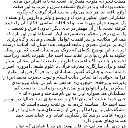
مذهب نیچری» متوجه متفکرانی است که یا به اقرار خود مادی
مذهب بوده اند و یا در تاریخ فلسفهء شرق و غرب به این صفت،
آوازه یافته اند. هر چند می‌توان به سید ایراد گرفت که چگونه
متفکرانی چون اپیکور و مزدک و روسو و ولتر و داروین را وابستهء
یک شیوهء جهان‌بینی دانسته و اختلافات اساسی افکار آنان را نادیده
گرفته است، یا از آن مهمتر در جای دیگر {بدون} فرق و تبعیضی،
یک‌سان درخور محکومیت شمرده، لیکن استنباط او در این باره که
همه این مکاتب، بر سر اهمیت عوامل طبیعی و مادی و گاه برتری
آن‌ها بر عوامل معنوی و مابعدالطبیعه، هم‌داستان اند، اساساً درست
است. با این توضیح نکته‌ای که تاریک می‌ماند آن است که این رساله
چگونه به نام ردیه‌ای بر عقاید سید احمد خان شهرت یافته، زیرا سید
احمد هر چند در تأکید اهمیت فطرت و طبیعت انسان سخنان بسیار
گفته و برای سازگاری معارف قرآنی با علوم طبیعی امروزی اصرار
داشته است و چنان‌که گفتیم مسلمانان را به فرا گرفتن این علوم
فرا می‌خوانده، اما اساس دیانت اسلام و نبوت حضرت محمد (ص) را
پذیرفته و برخلاف «نیچریان»، هدفش نه ناتوانی؛ بلکه نیرومندی
اسلام در برابر ایدئولوژی و تمدن غرب بوده است، یا دست کم
مسلمانان هند همواره او را به این نام شناخته و ستوده اند.»
حتی حمید عنایت که میان افکار و اندیشه‌های سید جمال‌الدین و سر
سید احمد خان مقایسه کرده، به این نتیجه رسیده است که :
«شگفت‌آورتر این‌که اگر برخی از نوشته‌های سید جمال را در این
دورهء اقامت در هند کنار بگذارید، عقاید او با عقاید سید احمد
همانندی‌های بسیار دارد:
هر دوی آنان مخالف خرافات بودند، هر دو با عقایدی که عوام