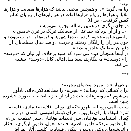
برد.»
ویا می گوید: « .. و همچنین مخفی نباشد که هزارها مصایب و هزارها
بلایا و هزارها رزایا و هزارها آفات در هر زاویه‌ای از زوایای عالم
کمین گرفته...» ص 31
در جای دیگری در همین رساله نیچریه می‌نویسد:
..«.. و از آن بود که جماعتی از صعالیک فرنگ در قرن خامس به
اراضی شامیه هجوم کرده، صدها شهرها و قریه‌ها را خراب نمودند و
خون هزاران را رایگان ریختند و قریب دو صد سال مسلمانان از
دفع آن صعالیک عاجز ماندند.»
در اینجا همچنان دیده می شود که سید برخلاف ایرانیان که «دوصد»
را « دویست» می‌نگارند، سید مثل اهالی کابل «دوصد» نبشته
می‌کند.
***
برخی آراء در مورد محتوای نیچریه :
برای کسانی که رسالهء « نیچریه» را مطالعه نکرده اند، یادآور
می‌شوم که موضوعات بحث در آن از آغاز تا انجام به صورت فشرده
چنین است:
سبب تالیف رساله، ظهور حکمای یونان، فلاسفهء مادی، فلسفه
تنازع للبقاء یا آرای داروین، اجزای ذیمقراطیسی، انسان در راه
کمال، استقامت یونانیان، سر انحطاط یونانیان، سیر عظمت ایران،
آثار ظهور مزدک، ظهور باطنیه، فتنهء مغول، ظهور بابیگری، افکار
و اندیشه‌های ولتر، روسو و اپیکور، فساد در کلیسا، آثار انقراض