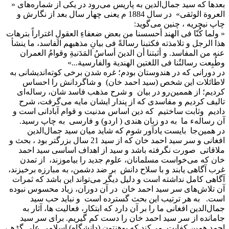
بعدها که سید جمال‌الدین به پاریس می‌رود در یکی از شماره‌های «
العروة الوثقی» در سال 1884 م یعنی چهار سال بعد از نگارش و
چاپ نیچریه ، چنین می‌گوید:
« ولما کُنّا فی الهند أحسسنا من بعض ضعفاءِ العقولِ اغتراراً بترهات
هذا الرجل و تلامذته فکتبنا رسالةً فی بیانِ مذهبهم الفاسد، ما ینشأ
عنه من المفاسد. و أثبتنا أن الدینَ أساسُ المَدَنیةِ وقوامُ العمران
وطُبِعت رسالتُنا فی اللغتین الهندیة والفارسیة...»
در دورانی که در هندوستان بودم؛ غره شدن برخی کوته‌اندیشانی به
لاطائلات این شخص (سید احمد خان) و شاگردانش را احساس
کردیم؛ از هممین‌رو در بیان و شرح مذهب فاسد شان، رساله‌ای
تالیف کردیم و مفاسدی که از پندار ایشان مایه می‌گرفت، شرح
دادیم وثابت ساختیم که دین اساس مدنیت و قوام آبادانی است و
آن رسالهء ما به دو زبان هندی ( اردو) و فارسی به چاپ رسید.
در همین‌جا بایست یادآور شوم که شاید میان سید جمال‌الدین
افغانی و سر سید احمد خان که از سید 21 سال بزرگتر بود ، بحث و
ملاقاتی صورت نگرفته باشد و سید از اهداف اساسی سید احمد
خان که می‌خواست مسلمانان، علوم جدید را بیاموزند، از تمدن
غرب آگاهی یابند و با سلاح دانش بر ضد دشمن، به مبارزه برخیزند،
آگاهی کامل نداشته است و دلیل دیگر می‌تواند این باشد که ثمرات
آن تلاش‌های سر سید احمد خان در آن دوران، زیاد محسوس نبوده
است. به هر ترتیب این بحث گسترده است و نباید حب سید
جمال‌الدین افغانی ما را بر آن دارد که ابتکار، فعالیت ها، آثار به
جامانده از سر سید احمد خان را دست کم گیریم. برای سر سید
احمد همین کفایت می‌کند که پوهنتون (دانشگاه) اسلامی علی گڑھ ،