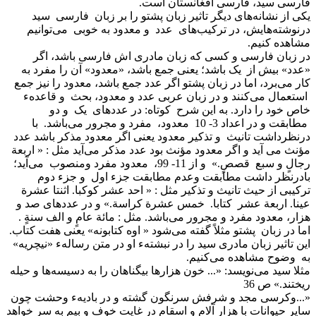
فارسی سید، فارسی افغانستان است.
یکی از نشانه‌های دیگر تاثیر زبان پشتو را بر زبان فارسی سید
درنوشته‌هایش، در ترکیب‌های عدد و معدود به خوبی می‌توانیم
مشاهده کنیم.
در زبان فارسی و کسی که زبان مادری اش فارسی باشد، اگر
«عدد» بیش از یک باشد؛ یعنی جمع باشد، «معدود» آن را مفرد به
کار می‌برد، اما در زبان پشتو اگر عدد جمع باشد، معدود را نیز جمع
استعمال می‌کنند و در زبان عربی عدد و معدود، بحث و قاعدهء
خاص خود را دارد. به این شرح کوتاه: در عددهای یک و دو
مطابقت و در اعداد 3- 10 معدود، مفرد و مجرور می‌باشد. با
درنظرداشت تانیث و تذکیر معدود یعنی اگر معدود مذکر باشد عدد
مؤنث می آید و اگر معدود مؤنث بود عدد مذکر می‌آید مثل : « اربعة
رجالٍ و سبع قصصٍ.» و از 11- 99، معدود مفرد ومنصوب می‌آید؛
بادرنظر داشت مطابقت وعدم مطابقت جزء اول و جزء دوم
ترکیبی از حیث تانیث و تذکیر مثل : « احد عشر کوکبا. اثنتا عشرة
عینا. اربعة عشر کتابا. خمس عشرة کراسة.» و در عددهای صد و
هزار، معدود مفرد و مجرور می‌باشد. مثل : مائة عامٍ و الف سنةٍ .
اما در زبان پشتو مثلاً گفته می‌شود « اوه کتابونه» یعنی هفت کتاب.
این تاثیر زبان مادری سید را در نبشتهء او در متن رسالهء «نیچریه»
به وضوح مشاهده می‌کنیم.
مثلا سید می‌نویسد: «... خون هزارها بیگناهان را به دسیسه‌ها و حیله
ریختند.» ص 36
«...وکرسی مجد و شرفش سرنگون گشته و در بادیهء وحشت چون
سایر حیوانات با هزار آلام و اسقام در غایت خوف و بیم به سر خواهد