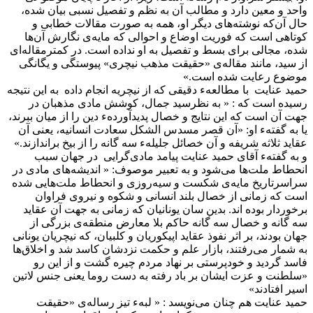
واحد و معین دارد و مطالب آن به نظم و تفصیل نسبی بیان شده،
حال آن‌که نوشته‌های دیگر او، همه به صورت مقالات خطابی و
کوتاهی است که فوریت اوضاع و احوالی که مایه‌ی نگارش آن‌ها
شده، مجالی برای بسط و تفصیل به او نداده است. در کمترمقاله‌ای
از سید، مانند مقاله‌ی «حقیقت مذهب نیچری» پیوستگی و یگانگی
موضوع رعایت شده است.»
حمید عنایت با مطالعهء دقیقی که از نیچریه انجام داده به این نتیجه
رسیده است که : « به نظرسید جمال، کوشش مادی مذهبان در
جهت آن است که این نتایج و خصال پدیدآوردهء دین را از میان ببرند،
یا به گفتهء او: «آن قصر مسدس الشکل سعادت انسانیه، یعنی آن
عقاید ثلاثه شریفه و آن خصائل جلیلهء سه گانه را از بیخ براندازند.»
و به گفتهء آقای حمید عنایت پیامد مادی‌گرایی در جهان سبب
انحطاط ملت‌ها می‌شود و به تعبیر موصوف: « اندیشه‌های مادی در
سراسرتاریخ مایه‌ی شکست و سیه‌روزی و انحطاط ملت‌هایی شده
است که زمانی از خصال بلند انسانی و شکوه و نیروی فراوان
برخوردار بوده اند. بدین سان یونانیان که زمانی به جهت آن عقاید
سه گانه و خصال سه گانه حاکم بلا معارض منطقه‌ی بزرگی از
جهان بودند، بر اثر نفوذ عقاید اپیکوریان و کلبیان، که نیچریان یونانی
به شمار می‌رفتند، بازار علم و حکمت نزدشان کاسد شد و اخلاق‌ها
فاسد گردید و خودپرستی بر نهاد مردم چیره گشت و از این رو
«سلطنت و عزت ایشان بر باد رفته به دست روما یعنی جنس لاتین
اسیر افتادند»
حمید عنایت هم چنان می‌نویسد : « لبهء تیز رساله‌ی «حقیقت