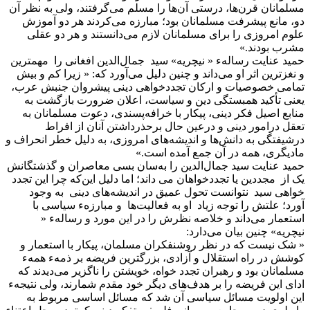
مسلمانان قرن‌ها، درستی آن‌ها را مسلم می‌گرفتند، ولی به نظر آن
دو، مانع پیشرفت مسلمانان بود؛ مبارزه می‌کردند هر دو آموزش
علوم امروزی را برای مسلمانان لازم می‌دانستند و هر دو عقلی
مشرب بودند.»
حمید عنایت رسالهء « نیچریه» سید جمال‌الدین افغانی را مهمترین
و نغزترین اثر او می‌داند و چنین دلیل می‌آورد که: « زیرا کم و بیش
تمامی خصوصیات و ارکان تجددخواهی دینی پیشروان جنبش عرب،
یعنی تأکید همبستگی دین و سیاست، اعلان ضرورت بازگشت به
منابع اصیل فکر دینی، پیکار با خرافه‌پسندی، دعوت مسلمانان به
تعقل درامور دینی و درعین حال برحذرداشتن آنان از افراط
درشیفتگی به دانش‌ها و اندیشه‌های امروزی، به دلیل خطر انحراف و
مادیگری، همه در آن جمع آمده است.»
حمید عنایت سید جمال‌الدین را به‌سان بسی معاصران و گذشتگانش
یک از مجددین یا تجددخواهان می داند؛ اما دلیل این‌که چرا این تجدد
خواهی سید نتوانست تحول عمیق در اندیشه‌های دینی به وجود
آورد؛ علتش را توجه زیاد او به فعالیت‌ها و مبارزهء سیاسی با
استعمار می‌داند و خلاصه نظرش را در این مورد و رسالهء «
نیچریه» چنین بیان می‌دارد:
« شک نیست که در نظر روشنفکران مسلمان، پیکار با استعمار و
کوشش در راه استقلال و آزادی، بزرگترین فریضه بر ذمهء همهء
مسلمانان بود و رهبران تجدد خواه، خویشتن را ناگزیر می‌دیدند که
ادای این فریضه را بر هدف‌های دیگر خود مقدم شمارند، ولی نتیجهء
این اولویت مسائل سیاسی آن شد که مسائل اساسی مربوط به