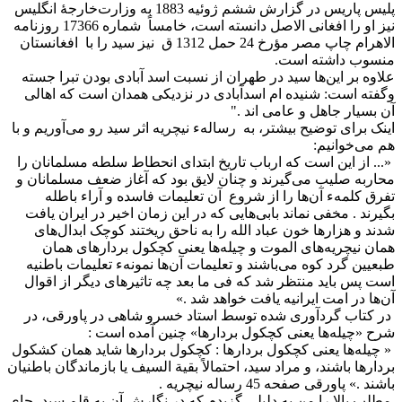
پلیس پاریس در گزارش ششم ژوئیه 1883 به وزارت‌خارجۀ انگلیس
نیز او را افغانی الاصل دانسته است، خامساً شماره 17366 روزنامه
الاهرام چاپ مصر مؤرخ 24 حمل 1312 ق نیز سید را با افغانستان
منسوب داشته است.
علاوه بر این‌ها سید در طهران از نسبت اسد آبادی بودن تبرا جسته
وگفته است: شنیده ام اسدآبادی در نزدیکی همدان است که اهالی
آن بسیار جاهل و عامی اند ."
اینک برای توضیح بیشتر، به رسالهء نیچریه اثر سید رو می‌آوریم و با
هم می‌خوانیم:
«... از این است که ارباب تاریخ ابتدای انحطاط سلطه مسلمانان را
محاربه صلیب می‌گیرند و چنان لایق بود که آغاز ضعف مسلمانان و
تفرق کلمهء آن‌ها را از شروع آن تعلیمات فاسده و آراء باطله
بگیرند . مخفی نماند بابی‌هایی که در این زمان اخیر در ایران یافت
شدند و هزارها خون عباد الله را به ناحق ریختند کوچک ابدال‌های
همان نیچریه‌های الموت و چیله‌ها یعنی کچکول بردارهای همان
طبعیین گرد کوه می‌باشند و تعلیمات آن‌ها نمونهء تعلیمات باطنیه
است پس باید منتظر شد که فی ما بعد چه تاثیرهای دیگر از اقوال
آن‌ها در امت ایرانیه یافت خواهد شد .»
در کتاب گردآوری شده توسط استاد خسرو شاهی در پاورقی، در
شرح «چیله‌ها یعنی کچکول بردارها» چنین آمده است :
« چیله‌ها یعنی کچکول بردارها : کچکول بردارها شاید همان کشکول
بردارها باشند، و مراد سید، احتمالاً بقیة السیف یا بازماندگان باطنیان
باشند .» پاورقی صفحه 45 رساله نیچریه .
مطلب بالا را من به دلیلی گزیدم که در نگارش آن به قلم سید، جای