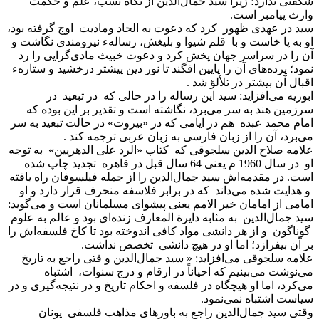
شگفتی ندارد؛ زیرا سید جمال‌الدین از نگاه نسب، علم و حکمت
وارث پیامبر است.
سید در عهدی ظهور کرد که دعوت به الحاد ومادیت اوج گرفته بود،
او به پا خاست و با قلم شیوا و بلیغش، رسالهء نیرومندی نگاشت و
آن را در سراسر جهان پخش کرد و دعوت خبیث مادی‌گرایی را رد
نمود؛ پرده‌های آن را پایین افگند تا نور دین پیشتر درخشید و ستارهء
اقبال آن بیشتر در تلألؤ شد .
ابوریه می‌افزاید: سید این رساله را در حالی که در تبعید در
سرزمین هند به سر می‌برد، نگاشته است و تقدیر بر این بوده که
امام محمد عبده هم در ایامی که در «بیروت» در حالت تبعید به سر
می‌برد، آن را از زبان فارسی به زبان عربی ترجمه کند .
علامه صلاح الدین سلجوقی که کتاب «الرد علی الدهریین» به توجه
او در سال 1960 م یعنی 64 سال قبل در قاهره تجدید چاپ شده
است. در مقدمه‌اش سید جمال‌الدین را از جمله فیلسوفان راه یافته
و هدایت شده می‌داند که در برابر فلاسفه منحرف قرار دارد و او
امامی از امامان خیر الامم یعنی پیشوای مسلمانان است و می‌گوید:
سید جمال‌الدین به مثابه دایرة المعارف زنده‌ای بود و عالم به علوم
گوناگون و از هر دانشی مواد کافی اندوخته بود تا کاخ فلسفه‌اش را
بر آن بیفرازد؛ اما او در هیچ دانشی تخصص نداشت.
علامه سلجوقی می‌افزاید: « سید جمال‌الدین و قتی راجع به تاریخ
می‌نوشت می‌بینیم که احیاناً در ارقام و درج سنوات، اشتباه
می‌کرد، اما او هیچگاه در فلسفه و احکام تاریخ و در نتیجه‌گیری و در
سیاست اشتباه نمی‌نمود.
وقتی سید جمال‌الدین راجع به باورهای مذاهب فلسفی یونان