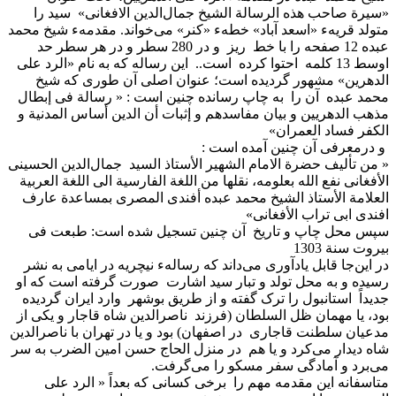
«سیرة صاحب هذه الرسالة الشیخ جمال‌الدین الافغانی» سید را
متولد قریهء «اسعد آباد» خطهء «کنر» می‌خواند. مقدمهء شیخ محمد
عبده 12 صفحه را با خط ریز و در 280 سطر و در هر سطر حد
اوسط 13 کلمه احتوا کرده است.. این رساله که به نام «الرد علی
الدهرین» مشهور گردیده است؛ عنوان اصلی آن طوری که شیخ
محمد عبده آن را به چاپ رسانده چنین است : « رسالة فی إبطال
مذهب الدهریین و بیان مفاسدهم و إثبات أن الدین أساس المدنیة و
الکفر فساد العمران»
و درمعرفی آن چنین آمده است :
« من تألیف حضرة الامام الشهیر الأستاذ السید جمال‌الدین الحسینی
الأفغانی نفع الله بعلومه، نقلها من اللغة الفارسیة الی اللغة العربیة
العلامة الأستاذ الشیخ محمد عبده أفندی المصری بمساعدة عارف
افندی ابی تراب الأفغانی»
سپس محل چاپ و تاریخ آن چنین تسجیل شده است: طبعت فی
بیروت سنة 1303
در این‌جا قابل یادآوری می‌داند که رسالهء نیچریه در ایامی به نشر
رسیده و به محل تولد و تبار سید اشارت صورت گرفته است که او
جدیداً استانبول را ترک گفته و از طریق بوشهر وارد ایران گردیده
بود، یا مهمان ظل السلطان (فرزند ناصرالدین شاه قاجار و یکی از
مدعیان سلطنت قاجاری در اصفهان) بود و یا در تهران با ناصرالدین
شاه دیدار می‌کرد و یا هم در منزل الحاج حسن امین الضرب به سر
می‌برد و آمادگی سفر مسکو را می‌گرفت.
متاسفانه این مقدمه مهم را برخی کسانی که بعداً « الرد علی