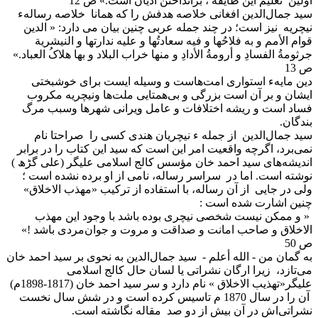
اولین تعلیم این طایفه ، برانداختن ادیان است.» ص 12
سید جمال‌الدین افغانی خلاصه هدفش را که همانا خلاصه رسالهء
نیچریه نیز است؛ در چند جمله عربی چنین بیان می دارد: « الدین
قوام الأمم و به فلاحُها و فیه سعادتُها و علیه ندارتها و النیشریة
جرثومةُ الفسادِ و أرومةُ الأدادِ و منها خراب البلاد و بها هلاکُ العباد.»
ص 13
دین مایهء استواری امت‌هاست و وسیله ایست برای خوشبختی
ایشان و بر آن است بزرگی و بی‌همتایی ملت‌ها ونیچریه مکروب
فساد است و ریشه اختلافات و عامل ویرانی شهرها وسبب مرگ
بندگان.
سید جمال‌الدین از جمله ء نیچریان هندی کسی را صراحتا نام
نمی‌برد، اگرچه واقعیت امر این است که سید این کتاب را در برابر
اندیشه‌های سید احمد خان مؤسس کالج اسلامی علیگر (علی گڑھ )
نوشته است. اما در سراسر رساله، نامی از او برده نشده است ؛
ولی در جایی از آن رساله‌، با استفاده از ترکیب «مهذب الاخلاق»
چنین اشارت شده است :
« و ممکن نیست شخصی نیچری بوده باشد با وجود این مهذب
الاخلاق و صاحب امانت و صداقت و مروت و جوان‌مردی باشد !»
ص 50
به گمان من - الله أعلم - سید جمال‌الدین به نحوی بر سید احمد خان
می‌تازد، زیرا ارگان نشراتی یا لسان حال کالج اسلامی
علیگر«تهذیب الاخلاق » نام دارد و سر سید احمد خان (1817-1898م)
آن را در سال 1870 م تاسیس کرده است و در شش سال نخست
نشراتی‌اش در آن بیش از دو صد مقاله نگاشته است.