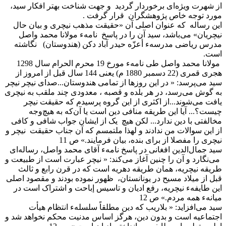
از شهرت ویژه‌ای برخوردار گردید و جهت شناخت بهتر افکار سید،
مورد توجه خاص پژوهشگران قرار گرفت .
این رساله که عنوان اصلی آن «حقیقت مذهب نیچری و بیان حال
نیچریان» می‌باشد، سید آن را در پاسخ نامهء مولانا محمد واصل
مدرس ریاضی مدرسهء أعزّه حیدر آباد دکن (هندوستان) نگاشته
است.
مولانا محمد واصل طی نامهء مورخ 19 محرم الحرام سال 1298
هجری قمری (22 دسمبر 1880 م) یعنی 144 سال قبل از امروز از
سید می‌پرسد: « در این روزها از تمامی هندوستان...صدای نیچر نیچر
به گوش می‌رسد، در هر بلده و قصبه ، معدودی چند ملقب به نیچری
یافت می‌شوند...از اکثری از این گروه پرسیدم که حقیقت نیچر
چیست؟... آیا این طریقه منافی دین است یا آن‌که به هیچ‌وجه
مخالفتی با دین ندارد... لکن هیچ یک از ایشان جواب شافی و کافی
از این سوالات من ندادند و لهذا ملتمسم که آن جناب حقیقت نیچر و
نیچری را مفصلا از برای بنده، بیان فرمایند.» ص 11
سید جمال‌الدین افغانی در پاسخ نامهء آقای محمد واصل، رساله‌ای
می‌نگارد و آن را چنین آغاز می‌کند: « نیچر عبارت است از طبیعت و
طریقه نیچریه، همان طریقه دهریه است که در قرن رابع و ثالث
قبل از میلاد مسیح در یونانستان، ظهور نموده بودند و مقصود اصلی
این طایفهء نیچریه، رفع ادیان و تاسیس إباحت و اشتراک است در
میانهء همه مردم.» ص 12
سید می‌افزاید: « بلاریب که دین مطلقاً سلسلهء انتظام هیأت
اجتماعیه است و بدون دین، هرگز اساس مدنیت محکم نخواهد شد و