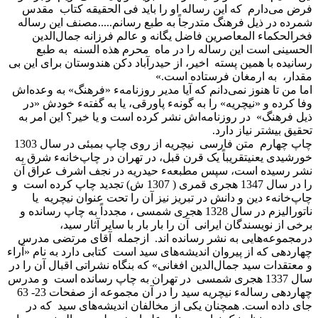
فرض می‌دارم که این رساله او را باید فی الحقیقه کتاب مقدس
شمرده در ذیل فرهنگ متدرجاً به طبع رسانم.....مصنف این رساله
فخرالحکماء المعاصرین فاضل یگانه و عالم فرزانه جمال‌الدین
الحسینی است این رساله را در ماه محرم هذه السنه به طبع
رسانیده با همین پسته اخیر، از حیدرآباد دکن هندوستان برای این بی
مقدار، به ارمغان فرستاده است.»
اما من تا هنوز نمی‌دانم که آیا مدیر روزنامهء «فرهنگ» به وعده‌اش
وفا کرده و «نیچریه» را به گونهء پاورقی، یا به گفتهء خودش «در
ذیل فرهنگ» در روزنامه‌اش نشر کرده است و یا خیر؟ این امر به
تحقیق بیشتر نیاز دارد.
چاپ چهارم متن فارسی نیچریه از روی چاپ بمبئی در سال 1303
خورشیدی یعنیتقریباً یک قرن قبل، در تهران در چاپ‌خانهء شرق به
نشر رسیده است، سپس مطبعهء حیدریه در نجف اشرف عراق آن
را در سال 1347 هجری قمری ( 1307 ش) تجدید چاپ کرده است و
چاپ‌خانهء دین و دانش در تبریز نیز آن را تحت عنوان نیچریه یا
ناتورالیزم در سال 1328 هجری شمسی ، مجدداً به چاپ رسانده و
برخی از نویسندگان ایرانی آن را بار بار با سایر آثار سید،
درمجموعه‌هایی به نشر رسانده اند. ازجمله آقای مرتضی مدرس
چهاردهی که از پیروان اندیشه‌های سید است کتابی دارد به نام «آراء
و معتقدات سید جمال‌الدین افغانی» که بنگاه نشراتی اقبال آن را در
سال 1337 هجری شمسی در تهران به چاپ رسانده است و مدرس
چهاردهی رسالهء نیچریه سید را در آن مجموعه از صفحات 23- 63
جای داده است. همچنان یکی از مخالفان اندیشه‌های سید که در