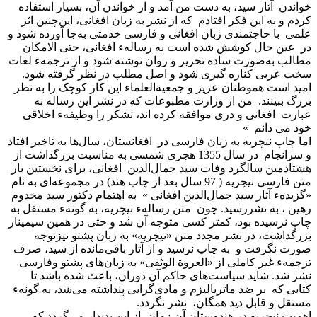
خواندن آثار سید، به دست من آمد و از خواندن آن، بسیار استفاده
کردم و به این فکر افتادم که از نشر به زبان افغانی، این‌چنین اثر
علمی با حاجتمندی زبان افغانی و فارسی خدمتی به‌جا آورده شود و
در عین حال کوشش شده است به رسالهء افغانی، حتی الامکان
مطالب به‌صورت ساده تحریر و روان نوشته شود و از ترجمهء لغات
سخت عربی کناره گیری شود و اصل مطلب در نظر گرفته شود.
امید است هموطنان عزیز و جمعیة‌العلماء این کار کوچک را به نظر
بزرگ ببینند. من از وزارت مطبوعات که در نشر این رساله به
عبارت افغانی و دری موافقه کرده اند، تشکر را وظیفهء اخلاقی
خود می دانم »
اما چاپ نیچریه به زبان فارسی در افغانستان، سال‌ها به تاخیر افتاد
و سرانجام در سال 1355 هجری شمسی به مناسبت بزرگداشت از
هشتادمین سالگرد وفات سید جمال‌الدین افغانی، برای نخستین بار
متن فارسی نیچریه ( 97 سال بعد از چاپ هند) در مجموعه‌ای به نام
«گزیدهء آثار سید جمال‌الدین افغانی » به اهتمام دکتور سید مخدوم
رهین ، به نشررسید. چون متن رسالهء نیچریه، به گونهء مستقل به
چاپ نرسیده بود، کمتر کسی متوجه آن شد و حتی در همین سیمینار
بزرگداشت، در نشر مجدد متن «نیچریه» به زبان پشتو نیزتوجه
صورت نگرفت و به چاپ نرسید و از آثار باقی‌مانده از سید، صرف
ترجمهء غیر کاملی از «العروة الوثقی» به زبان‌های پشتو وفارسی
نشر شد. شاید سیاست‌های حاکم آن دوران، باعث شده باشد تا
کتابی که بر ضد ماتریالیزم و مادی‌گرایی پنداشته می‌شد، به گونهء
مستقل و قابل دید همگان، نشر نگردد.
اهمیت نیچریه در هندوستان آن زمان، از این پدیدار می‌گردد که