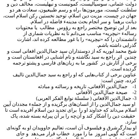
دولت عثمانی، سوسیالیست، کمونیست و نیهلیست، مخالف دین و
سلطنت کیست، مورمون‌ها ،راه و رسم طبیعیون، سعادت هر دو
جهان در چیست، مزیت دین اسلام، توحید نخستین رکن اسلام است،
دیانت برهما و سر انجام بحث مدینهء فاضله در اسلام.
بعد از این توضیح مختصر راجع به رؤوس مطالب یا محتویات
رسالهء «نیچریه» مناسب می‌‌دانم تا به نظریات شماری از
دانشمندان را که «نیچریه» را با غور مطالعه کرده اند، اشارت
گذرایی داشته باشم.
شیخ محمد ابوریه که از دوستداران سید جمال‌الدین افغانی است و
چندین اثر راجع به سید نگاشته و نام آشنایی در افغانستان است و
برخی از آثارش در کشور ما به زبان‌های فارسی و پشتو ترجمه
گردیده است.
عناوین برخی از کتاب‌هایی که او راجع به سید جمال‌الدین تالیف
کرده، چنین است:
1- جمال‌الدین الأفغانی، تاریخه و رسالته و مبادئه
2- صیحة جمال‌الدین الأفغانی
3- جمال‌الدین الأفغانی ( سلسلة نوابغ الفکر العربی)
او سید جمال‌الدین را از انسان‌های برگزیده و از جملهء مجددان آیین
اسلام می‌داند که خداوند او را برای تجدید دین اسلام آفریده است تا
حقیقت دین را آشکار کند و آن‌چه را بر آن پیرایه بسته شده، پاک
سازد.
او بیدارگرشرق و فیلسوف آن است، تعالیم جاوویدان او به گونه‌ای
است که گویی امروز ما را مورد خطاب قرار می‌دهد و جای