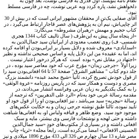
نظام نامه بنویسد، اول قدری به فارسی نوشت، بعد چون به
دلخواهش نشد، پاره کردد وبه عربی نوشت، چه در فارسی مسلط
نبود."
آقای صفایی یک‌تن از محققان مشهور ایرانی است که در بیش از 30
اثر چاپی‌اش، نیم آن به پژوهش‌های عصر قاجار ارتباط می‌گیرد ، در
کتاب حجیم و مهمش «رهبران مشروطه» می‌نگارد:
«از پنجاه سال پیش به این‌طرف ( سال تالیف کتاب 1344 هجری
شمسی- ف) روی تعصب معدودی از ایرانیان سید جمال‌الدین به
«اسدآبادی» معروف شده و دلایل بسیار بر ایرانی‌بودن او اقامه کرده
اند، اما به عقیدهء من این دلایل پایه و اساس صحیحی نداشته و نظیر
«اجتهاد در مقابل نص» بوده است که هرگز درخور اعتبار نیست .
زیرا اولاً «جرجی زیدان» مؤرخ عرب که خود معاصر سید بوده ، در
جلد دوم کتاب " مشاهیر الشرق" صفحۀ 57 تا 64 افغانی‌بودن سید را
از قول خودش تصریح کرده، ثانیاً «شیخ محمد عبده» دانشمند بزرگ
مصری و دوست و همکار سید که در پاریس روزنامه «عروة الوثقی»
را به کمک یکدیگیر به زبان عربی وفرانسه انتشار می‌دادند، در
مقدمه رسالۀ عربی خود به‌نام «الرد علی الدهریین» که ترجمه از
رسالۀ «نیچریه» سید می‌باشد ، نیز افغانی‌بودن او را از قول خود او
تأیید نموده، ثالثاً طبق نوشته جرجی زیدان و به حکایت عکس‌های
موجود خود سید، وضع ظاهر و قیافه ولباس او، به افغانی‌ها شباهت
داشته و حتی لهجه و نوشتجات فارسی وی بیشتر، مایه و سبک
افغانی داشته و در بسیاری از مکتوب‌های خود «سید جمال‌الدین
الحسینی الافغانی» امضا می‌کرده است، رابعاً مجلهء «ثریا» چاپ
مصر شاره 13 سال چهارم ص 326 الی 433 مؤرخ 1896 میلادی و نیز