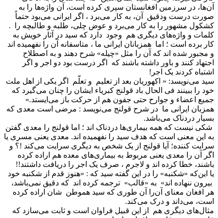
آن‌ها، در سرزمین افغانستان سپری کرده است، آن واژه‌ها را به
صورت درست ودقیق آن، به کار می‌برد ، اگر ایرانی می‌بود حتماً
کشکول مشهور را به کار می‌برد و عوض چلی، طلبه و طالبچه را .
کلمات و واژه‌های دیگری هم وجود دارد که سید در آثار خویش به
کار برده است ؛ اما همزبانان ایرانی ما ، متاسفانه آن را نفهمیده اند
و مجبور شده اند که آن را مثل «چیله» شرح دهند و به اصطلاح
اجتهاد کنند و باور داشته باشند که اگر درست بود دو اجر و اگر
اشتباه کردند یک اجر!
سید می‌نویسد: « اکهوریان بعد از تعلیم و تعلّم اگر یکی از اهل ملت
خود را ببینند فی الحال باد قولنج کبریاء ایشان را چنان می‌گیرد که
جمیع اعضاء و جوارح حتی جفون هم از حرکت باز می‌ایستد.»
همزبان ایرانی ما در شرح قولنج می‌نویسد : مرضی است معدی که
بسیار دردناک می‌باشد.
شکی نیست که همه بیماری‌ها دردناک اند ؛ اما قولنج را معدی گفتن
به این معنی است که هدف سید را نفهمیده اند. معدی یعنی مسری یا
سرایت کننده؛ آیا قولنج از یک شخص به دیگری سرایت می‌کند !؟ و
اگر آن را معدی یعنی مربوط به بیماری‌های معده هم اراده کرده
باشند، خطا کرده اند و لاجرم ، صرف یک اجر را دریافت داشتند!!
یا این‌که «شکنبه» را در این گفته سید که : «هنوز قدم از شکنبه خود
بیرون ننهاده اند» به «قالب» ترجمه کرده اند که دقیق نمی‌باشد،
هر افغان معنای آن‌را آن طوری که سید هموطن شان اراده کرده
است، می‌داند و درک می‌کند.
مثال‌های دیگری هم از این قبیل فراوان است و ثابت می‌سازد که