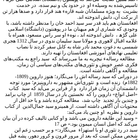
تاسیس‌شده به وسیلهء او در حدود یک و نیم سده، در خدمت
بشریت به ویژه مسلمانان شبه قارهء هند قرار دارد و صدها هزار تن
از برکت آن، دانش اندوخته اند.
افغانستان هم باید قدر سر سید احمد خان را مدنظر داشته باشد، با
وجودی که شماری از هم میهنان ما در پوهنتون (دانشگاه) اسلامی
علی گڑھ ، دانش اندوخته اند ، نوهء او سر راس مسعود، همراه با
علامه اقبال لاهوری و مولانا سید سلیمان ندوی در سال 1312 هجری
شمسی به دعوت محمد نادر شاه به کابل سفر کردند تا نصاب
تعلیمی نهادهای آموزشی افغانستان را تهیه دارند.
مطالعه رسالهء نیچریه به ما می‌رساند که سید راجع به مکتب‌های
فکری عصر خویش و تئوری‌های مکتب‌های سیاسی آن زمان،
مطالعه و آگاهی داشته است.
در دورانی که سید رساله اش را می‌نگارد؛ هنوز داروین (1809-
1882م) زنده است و تئوری‌اش مشهور به داروینیزم؛ مورد توجه
دانشمندان آن زمان قرار دارد و از قراین بر می‌آید که سید کتاب
«اصل انواع» داروین را که نخستین بار در سال 1859 از چاپ برامد
و چندین بار تجدید چاپ شد، مطالعه کرده باشد و یا حد اقل از
محتویات آن آگاهی داشته است. از همینرو سید جمال‌الدین از کتاب
داروین و نظریه او چنین یاد می‌کند:
« وسید این طایفه داروین می باشد و او کتابی تالیف کرده در آن بیان
می‌کند که اصل انسان میمون بود.» ص 17
سید در رد تئوری او با استهزاء می‌نگارد:« و بر حسب زعم این
شخص ممکن است که بعد از مرور قرون و کرور دهور، پشه فیل