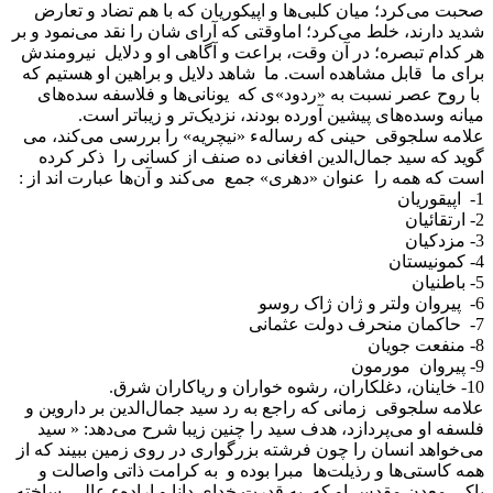
صحبت می‌کرد؛ میان کلبی‌ها و اپیکوریان که با هم تضاد و تعارض
شدید دارند، خلط می‌کرد؛ اماوقتی که آرای شان را نقد می‌نمود و بر
هر کدام تبصره؛ در آن وقت، براعت و آگاهی او و دلایل نیرومندش
برای ما قابل مشاهده است. ما شاهد دلایل و براهین او هستیم که
با روح عصر نسبت به «ردود»ی که یونانی‌ها و فلاسفه سده‌های
میانه وسده‌های پیشین آورده بودند، نزدیک‌تر و زیباتر است.
علامه سلجوقی حینی که رسالهء «نیچریه» را بررسی می‌کند، می
گوید که سید جمال‌الدین افغانی ده صنف از کسانی را ذکر کرده
است که همه را عنوان «دهری» جمع می‌کند و آن‌ها عبارت اند از :
1- اپیقوریان
2- ارتقائیان
3- مزدکیان
4- کمونیستان
5- باطنیان
6- پیروان ولتر و ژان ژاک روسو
7- حاکمان منحرف دولت عثمانی
8- منفعت جویان
9- پیروان مورمون
10- خاینان، دغلکاران، رشوه خواران و ریاکاران شرق.
علامه سلجوقی زمانی که راجع به رد سید جمال‌الدین بر داروین و
فلسفه او می‌پردازد، هدف سید را چنین زیبا شرح می‌دهد: « سید
می‌خواهد انسان را چون فرشته بزرگواری در روی زمین ببیند که از
همه کاستی‌ها و رذیلت‌ها مبرا بوده و به کرامت ذاتی واصالت و
پاکی معدن مقدس او که به قدرت خدای دانا و ارادهء عالی ساخته