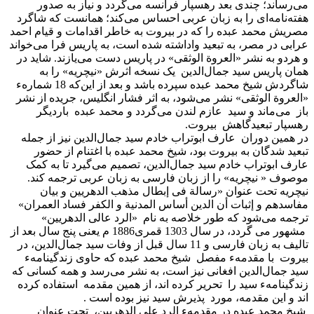
می‌رساند؛ چندی بعد رهسپار فرانسه می‌گردد و نیاز به صدور
هفته‌نامه‌ای را به زبان عربی احساس می‌کند؛ همانست که شاگرد
مصریش محمد عبده را که در بیروت به خاطر اقدامات و قیام احمد
عرابی در مصر، به تبعید واداشته شده است، به پاریس فرا می‌خواند
و هردو به نشر «العروة الوثقی» در پاریس دست می‌یازند. شاید در
همان پاریس سید جمال‌الدین یک نسخه اثرش «نیچریه» را به
شاگردش شیخ محمد عبده سپرده باشد و بعد از این‌که 18 شمارهء
«العروة الوثقی» نشر می‌شود، به اثر فشار انگلیس، جریده از نشر
باز می‌ماند و سید عازم لندن می‌گردد و محمد عبده باردیگر
رهسپار تبعیدگاهش بیروت.
در همین دوران عارف ابوتراب خادم سید جمال‌الدین نیز از جمله
تبعید شدگان به بیروت بود، شیخ محمد عبده با اغتنام از حضور
عارف ابوتراب خادم سید جمال‌الدین، تصمیم می‌گیرد تا به کمک
موصوف « نیچریه» را از زبان فارسی به زبان عربی ترجمه کند.
نیچریه تحت عنوان «رسالة فی إبطال مذهب الدهریین و بیان
مفاسدهم و إثبات أن الدین أساس المدنیة و الکفر فساد العمران»
ترجمه می‌شود که طور خلاصه به نام «الرد عالی الدهریین»
مشهور می گردد، در سال 1303 قمری1886 م یعنی پنج سال بعد از
تالیف به زبان فارسی و 11 سال قبل از وفات سید جمال‌الدین، در
بیروت با مقدمهء مفصل شیخ محمد عبده که حاوی زندگینامهء
سید جمال‌الدین افغانی نیز است، به نشر می‌رسد و همه کسانی که
زندگینامهء سید را تحریر کرده اند، از همین مقدمه استفاده کرده
اند و این مقدمه، مورد پذیرش سید نیز بوده است .
شیخ محمد عبده در مقدمهء الرد علی الدهریین، تحت عنوان