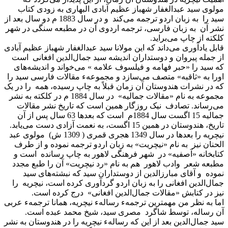
مولوی سید عبدالغفار شهباز عظیم آبادی البهاری به زودی کتاب
سید را به زبان اردو ترجمه می‌کند و در سال 1883 م دو سال بعد از
نشر آن به زبان فارسی، ترجمه اردوی آن در مطبعه سنگی در شهر
کلکته از چاپ می‌براید.
قابل یادآوری می‌داند که این مولانا سید عبدالغفار شهباز عظیم آبادی
از جمله پیروان و دوستداران اندیشه سید جمال‌الدین افغانی است
که سید را «حبر فهامه و فیلسوف علامه » می‌خواند و اندیشه‌های
اورا به «ثاقبه» متصف می‌سازد و مجموعهء مقالات فارسی سید را
که در نشرات هندوستان آن زمان قبلاً به چاپ رسیده، همه را در یک
مجموعه به نام «مقالات جمالیه» در سال 1884 م در کلکته به نشر
می‌رساند. تصادف نیک روزگار همین است که تاریخ نشر مقالات
جمالیه 15 اگست سال 1884م است که بعدها 63 سال پس از آن
تاریخ، هندوستان در همین 15 اگست، به نعمت آزادی دست می‌یابد.
نیچریه را بعدها در سال 1349 هجری قمری ( 1309 ش) مولوی عبد
الحنان نیز به نام «نیچریت» به زبان اردو ترجمه نموده و از طرف
کتابخانه «آصفیه» در شهر فرهنگی لاهور به چاپ رسانده است و
مطبعه شعر وادب لاهور هم به نام «رد نیچریت» آن را طبع مجدد
نموده و آقای مبارزالدین از دوستداران سید که نبشته‌های سید
جمال‌الدین افغانی را به زبان اردو گردآوری کرده است، نیچریه را
نیز در کتابش «مقالات جمال‌الدین افغانی» درج کرده است.
اما به نظر من مهمترین ترجمهء رسالهء نیچریه، همانا ترجمهء عربی
آن رساله، توسط شاگرد مصری سید، شیخ محمد عبده است.
سید جمال‌الدین بعد از این که رسالهء نیچریه را در هندوستان به نشر