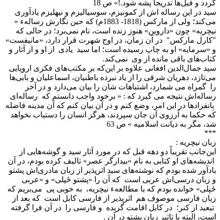
گردد و فیل‌ها تدریجا پشه شود.!» ص 18
سید در این رساله اش از کمونیزم، سوسیالیزم و نیهلیزم یادآوری
می‌کند؛ ولی از مارکس (1818- 1883م) که حین نگارش رسالهء «
نیچریه» چون «داروین» هنوز زنده است، نام نمی‌برد؛ در حالی که
"کارل مارکس" در آن زمان، در اوج شهرت قرار دارد، «مانیفست»
و «سرمایه» او به چاپ رسیده است؛ اما سید یادی از او و از آثار و
کتاب‌های باقی مانده از وی نمی‌کند.
سید جمال‌الدین افغانی علاوه بر این‌که بر مکتب‌های فکری اروپایی
می‌تازد، دهریان شرقی را از یاد نبرده باطنیان، اسماعلیان و بابی‌ها
را گمراه می شمارد، اشتباهات شان را بیان می‌دارد و در آخر
رساله‌اش نتیجه می گیرد که : « برخود واجب دانستم که رساله‌ای
بِانفرادها در این امر، وضع کنم و در آن بیان کنم که آن مدینه فاضله
که حکما به آرزوی آن جان سپردند، هرگز انسان را دستیاب نخواهد
شد، مگر به دیانت اسلامیه » ص 63
***
زبان نیچریه :
این‌جانب تقریباً دو دهه قبل که در مورد آثار سید و گوشه‌هایی از
اندیشه‌های او کتابی به نام «بیدارگر عصر» تالیف کرده بودم، در آن
یادآور شده بودم که نوشته‌های سید اثرپذیر از زبان مادری‌اش پشتو
و زبان درسی‌اش عربی است که آن را «پشتو ځپلی» و «عربی
ځپلی» خوانده بودم که با مطالعهء نیچریه، به خوبی پی می‌بریم که
زبان فارسی موصوف هم اثرپذیر از فارسی کابل است که بعد از
تبعید از کنر؛ در کابل اقامت گزیده و فارسی را در آن فرا گرفته
است، البته با تاثیر زبان پشتو در آن .