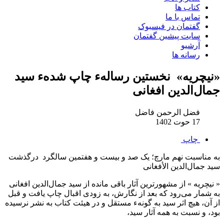
کتاب ها
تماس با ما
گفتمان در فیسبوک
سایت پیشین گفتمان
آرشیو
رسانه ها
«نیچریه» نخستین رسالهء چاپ شدهء سید
جمال‌الدین افغانی
فضل‌ الرحمن فاضل
17 حوت 1402
چاپ
به مناسبت نهم مارچ؛ یک صد و بیست و هفتمین سالگرد درگذشت
سید جمال‌الدین الأفغانی
« نیچریه » از مشهورترین آثار باقی مانده از سید جمال‌الدین افغانی
به شمار می‌رود که بعد از نگارش، به زودی اقبال چاپ یافت و قبل
از آن، هیچ اثر سید به گونهء مستقل و در هیئت کتاب به نشر نرسیده
بود، و نسبت به همه آثار سید،