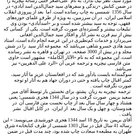
مورد سید، نظر نیک ندارد، به نام علی‌اصغر حلبی رساله نیچریه را
در ضمن کتابش «زندگی و سفرهای سید جمال‌الدین اسد آبادی» در
سال 1356 شمسی به چاپ رسانده است. اما بعد از پیروزی انقلاب
اسلامی ایران، در آن سرزمین، به ویژه از طرف علمای حوزه‌های
فقهی، توجه به سید بیشتر شده است و بر «اسدآّبادی» بودن وی
تبلیغات بیشتر و گسترده‌ای صورت گرفته است. یکی از کسانی که
بیش از نیم قرن به نشر آثار و افکار سید جمال‌الدین افغانی
می‌پردازد و خدمات کم‌نظیری در این عرصه انجام داده است، استاد
سید هادی خسرو شاهی می‌باشد که مجموعه آثار سید را در شش
مجلد و در بیش از 3000 صفحه، در تهران و قاهره به نشر رسانده
است. این مجموعه که به نام «الآثار الکاملة» مشهور است حاوی
متن فارسی نیچریه و ترجمه عربی آن «الرد علی الدهریین» نیز
می‌باشد.
سوگمندانه بایست یادآور شد که در افغانستان عزیز ما آثار سید،
کمتر اقبال چاپ یافته و حتی در دوران جهاد هم به آثار او توجه
صورت نگرفته است .
ترجمه نیچریه به زبان پشتو، برای نخستین بار توسط آقای میر
سعید بریمن صورت گرفت و در سال 1344 هجری شمسی؛ یعنی
هشتاد و چهار سال سال بعد از چاپ نخست متن فارسی آن در
هندوستان، و چهل و یک سال بعد از ایران، در کابل اقبال نشر
یافت .
آقای بریمن به تاریخ 18 اسد 1344 هجری خورشیدی می‌نویسد: « این
رساله 41 سال قبل در سال 1303 شمسی از طرف کتابخانهء شرق
طهران به مطبعهء سعادت چاپ شده بود، چند مدت قبل در ضمن