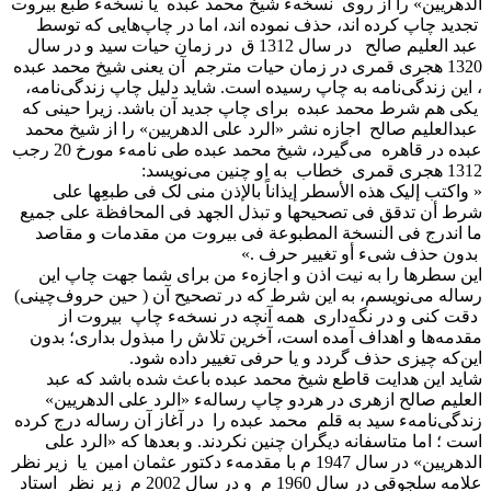
الدهریین» را از روی نسخهء شیخ محمد عبده یا نسخهء طبع بیروت
تجدید چاپ کرده اند، حذف نموده اند، اما در چاپ‌هایی که توسط
عبد العلیم صالح در سال 1312 ق در زمان حیات سید و در سال
1320 هجری قمری در زمان حیات مترجم آن یعنی شیخ محمد عبده
، این زندگی‌نامه به چاپ رسیده است. شاید دلیل چاپ زندگی‌نامه،
یکی هم شرط محمد عبده برای چاپ جدید آن باشد. زیرا حینی که
عبدالعلیم صالح اجازه نشر «الرد علی الدهریین» را از شیخ محمد
عبده در قاهره می‌گیرد، شیخ محمد عبده طی نامهء مورخ 20 رجب
1312 هجری قمری خطاب به او چنین می‌نویسد:
« واکتب إلیک هذه الأسطر إیذاناً بالإذن منی لک فی طبعِها علی
شرط أن تدقق فی تصحیحها و تبذل الجهد فی المحافظة علی جمیع
ما اندرج فی النسخة المطبوعة فی بیروت من مقدمات و مقاصد
بدون حذف شیء أو تغییر حرف .»
این سطرها را به نیت اذن و اجازهء من برای شما جهت چاپ این
رساله می‌نویسم، به این شرط که در تصحیح آن ( حین حروف‌چینی)
دقت کنی و در نگه‌داری همه آنچه در نسخهء چاپ بیروت از
مقدمه‌ها و اهداف آمده است، آخرین تلاش را مبذول بداری؛ بدون
این‌که چیزی حذف گردد و یا حرفی تغییر داده شود.
شاید این هدایت قاطع شیخ محمد عبده باعث شده باشد که عبد
العلیم صالح ازهری در هردو چاپ رسالهء «الرد علی الدهریین»
زندگی‌نامهء سید به قلم محمد عبده را در آغاز آن رساله درج کرده
است ؛ اما متاسفانه دیگران چنین نکردند. و بعدها که «الرد علی
الدهریین» در سال 1947 م با مقدمهء دکتور عثمان امین یا زیر نظر
علامه سلجوقی در سال 1960 م و در سال 2002 م زیر نظر استاد