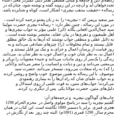
رابطه‌ی دین و جامعه و مبانی فلسفی تفکر دینی کمتردر محل اعتناء
تجددخواهان آید و آن‌چه در این زمینه گفته و نوشته شود، چنان‌که در
رسالهء «حقیقت مذهب نیچری» آشکار است، کوتاه و شتابزده باشد.
»
میر سعید بریمن که « نیچریه» را به ز بان پشتو ترجمه کرده است ،
در مورد این رساله ، چنین نظر دارد: « رسالهء نیچری حضرت مولینا
سید جمال‌الدین افغانی یگانه {اثر} علمی مؤثر به جواب نیچری‌ها و
اهل طبیعیون و دهری‌ها در بیان عقاید، مختصر نوشته شده است...
به دلایل عقلی و منطقی جواب نوشتند که آن‌ها به یک خالق مطلق
قایل نیستند و تمام مخلوقات {را} چیزهای تصادفی می‌دانند و به
روز قیامت از پرسان اعمال و جزای بد و نیک نیز قایل نیستند و
اعمال بد، به نظر شان خوب و اعمال خوب به نظر شان بد، می‌دانند.
زندگی را یک‌سر از روی مادیات می‌دانند و جنبهء معنویات را بی‌اثر و
بی‌معنی می‌دانند و دین و دیانت و انسانیت را مضر می‌دانند و{آنانی
را که} به راه سعادت می‌روند، تمسخر می‌دانند. حضرت سید
موصوف با این رساله به همین موضوع خوب واضح و روشن کردند
و به جواب علمای شان که راه آن‌ها را به بیماری رهنمودی
می‌کردند؛ جواب‌های متین، به قوت علمی از روی استدلال و
دلیل‌های متین، حضرت مولانا یکی پس از دیگری رد کردند.
چاپ‌های گوناگون نیچریه و ترجمه‌های آن:
گفتیم نیچریه را سید در پاسخ مولوی واصل در محرم الحرام 1298
هجری قمری برابر با دسمبر 1880 نگاشته است. این کتاب در همان
محرم سال 1298 قمری (1881م) البته چند روز بعد از نگارش در