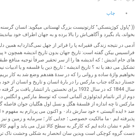
چاپ
(( "پاول کوژینسکی" کارتونیست بزرگ لهستانی میگوید: انسان گرسنه
بخواند، یاد بگیرد و آگاهی‌اش را بالا برده و به جهان اطراف خود بیاندیش
آدمی در نتیجه زندگی فقیرانه پا را فراتر از جهل نمی‌گذارد!به همی
جستار دیدگاه جناب مارکس را در بارهٔ انسان و تاریخ و انسان از خود 
ضد « ایده آلیستی » خود سازش داد۰ و ا
« علم » نشان داده ایم که کارگر به سطح کالا تنزل می یابد و آنهم کا
دست گروه کوچکی است و‌بدین سان انحصار به شکلی وحشت ناک تر اعاد