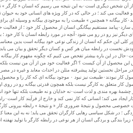
بلکه برای دیگری است ؛ در طی کار کارگر به خودش تعلق ندارد بلکه از آن شخص دی
بیرونی ؛ زندگی فکری انسان و زندگی انسانی انسان را از او بیگانه می سازد۰پیامد مستقیم بیگانگی 
بیگانه می شود۰وقتی انسان رو در روی خود قرار می گیرد با انسان‌های دیگر نی
ی دیگر ؛ با کار آنها و با موضوع کار آنها نیز صادق است۰به طور کلی این حکم که انسان از زندگی ن
س این محصول از آن کیست ؟ اگر فعالیت خود من از آن من نیست بلکه ف
در مراحل نخستین تولید پیشرفته مثلن در احداث معابد و غیره در مصر
محصول کار از آن خدایان بود۰اما هرگز خدایان به تنهایی صاحبان محصول 
ره برداری اوست ؛ تنها می تواند خود انسان باشد۰اگر محصول کار متعلق به کارگر نیست بلکه همچون 
کارگر است۰اگر کار برای کارگر عذاب آور است ؛ برای آن دیگری سر چشمهٔ بهر
باشد۰کار
 ؛ در شکل سیاسی رهایی کارگران تحقق می یابد؛ نه به این معنا که ت