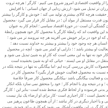
مالکیت و کارگران فاقد مالکیت تقسیم می شود۰ما بر خلاف اقتصاددانان تبیین خود را از وضع افسانه ای اولیه آغاز نمی کنیم؛ ما بحث خود را از واقعیت اقتصادی امروز شروع می کنیم۰ کارگر ؛ هرچه ثروت
بیشتری تولید کند و هرچه قدرت و میزان تولیدش افزایش یابد ؛ تهیدست تر می شود۰کارگر هر چه کالاهای بیشتری خلق کند ؛ خود به کالای ارزان تر تبدیل می شود۰ارزش زدایی از جهان انسانی ؛ با افزایش
لایی تولید می کند و در حقیقت هرچه کالای بیشتری تولید می کند ؛ خودش و کارگر را بیشتر
به کالا تبدیل می نماید۰این حقیقت صرفأ حاکی از آن است که شیئ تولید شده به وسیلهٔ کار ؛ یا محصول کار ؛ اینک همچون موجود بیگانه همچون قدرت مستقل از مولد آن ؛ در مقابل کار قرار می گیرد۰محصول
کار ؛ کاری است که در شیئ تجسم یافته و به چیزی مادی تبدیل شده است ؛ این محصول شیئ گشتگی کار است۰انجام کار در عین حال شیئ گشتگی آن است۰در حوزهٔ اقتصاد سیاسی ؛ انجام کار به عنوان
 و بندگی نسبت با کالا ؛ و تصاحب به عنوان بیگانگی ظاهر می شود۰همهٔ این پیامدها بر آیند این واقعیت اند که رابطهٔ کارگر با محصول کار خود همچون رابطهٔ
اشیایی که او خود در برابر خویش می آفریند هر چه نیرومند تر می شود ؛
زندگی درونی خود او فلاکت بارتر می گردد و کارگر کمتر و کمتر به خودش تعلق دارد ۰این همان فر‌آیندی است که در مذهب هم رخ می دهد۰انسان هر چه وجود خود را بیشتر و بیشتر به خداوند نسبت دهد ؛
بیشتر از خود تهی می شود۰کارگر زندگی خود را در شیئ می گذارد و زندگی او دیگر به خودش تعلق ندارد بلکه متعلق به شیئ است۰هر چه فعالیت او بیشتر باشد ؛ ؛ دارایی او کمتر می شود۰ آنچه در محصول
ه این محصول بیشتر باشد ؛ کارگر بیشتر خفت می یابد۰بیکانگی کارگر از محصول کار خود نه تنها به این معنی است که کار او به شیئ تبدیل می شود و
وجود بیرونی به خود می گیرد ؛ بلکه به این معنی نیز هست که کار او وجود مستقلی دارد که خارج از او و بیگانه از اوست و همچون قدرتی مستقل در مقابل او می ایستد۰ حیاتی که او به شیئ بخشیده است
خودش را همچون نیرویی بیگانه و دشمن صفت در مقابل وی قرار می دهد۰تا اینجا بیگانگی کارگر را تنها از یک بعد یعنی از حیث رابطه او با محصولات کارش بررسی کرده ایم۰اما بیگانگی نه تنها در نتیجه بلکه در
نه می تواند در رابطه ای بیگانه نسبت به محصول فعالیت خویش قرار بگیرد؟ محصول کار در
حقیقت صرفأ خلاصهٔ فعالیت و تولید است۰در نتیجه ؛ اگر محصول کار بیگانگی است؛ نفس تولید می باید بیگانگی فعال — یعنی بیگانگی فعالیت و فعالیت بیگانگی باشد۰بیکانگی محصول کار صرفأ خلاصهٔ
و نیست ؛ و در نتیجه وی با انجام کار ؛ خود را متحقق نمی سازد بلکه انکار
می کند ؛ به جای آنکه احساس خوشی نماید احساس بدبختی می کند ؛ و توانایی‌هایی فکری و بدنی خود را آزادانه توسعه نمی بخشد بلکه از نظر بدنی فرسوده و از لحاظ فکری منحط شده است۰بنابر این ؛ کارگر
تنها در طی زمان فراغت با خود احساس الفت می کند ؛ در حالی که در هنگام کار خود را غریب و بی پناه می یابد۰کار او داوطلبانه نیست بلکه تحمیل است ؛ کار اجباری است۰کار برای او ارضاء یک نیاز نیست
ض آنکه اجبار جسمانی و یا اجبار دیگری در کار نباشد ؛ از آن همچون طاعون پرهیز می
 کاری کشنده و ذلیل کننده است۰سر انجام اینکه خصلت بیرونی کار برای کارگر در این واقعیت آشکار می شود که کاری برای خودش نیست