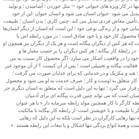
گری است۰به این نتیجه می رسیم که انسان « کارگر » تنها در کار ویژه های حیوانی خود — مثل خوردن ؛ آشامیدن ؛ و تولید
مثل کردن و حداکثر اسکان و آرایش پیکر خود — احساس آزادی عمل و فعالیت می کند ؛ در حالی که در کار ویژه های انسانی خود به حیوان تبدیل می شود۰حیوان انسان می شود و انسان حیوان۰این از خود
بیگانگی است که در مقابل بیگانگی از شیئ قرار دارد که در بالا ذکر شد۰کار بیگانه « همچنین » طبیعت را به موجودی بیگانه و وسیله ای برای تأمین معاش فردی تبدیل می کند۰چنین کاری ؛ بدن انسان ؛ طبیعت
انسان از محصول کار خود ؛ از فعالیت حیاتی خود و از زندگی نوعی خود ؛ این است که انسان از دیگر انسان‌ها
ز رو در رو می شود۰آنچه در مورد رابطه انسان با کار خود ؛ با محصول کار خود و با خود صادق است ؛ در مورد رابطه اش با
وعی خود بیگانه است بدین معناست که هر کس از دیگران بیگانه است و هر یک از دیگران نیز همچون او
از زندگی انسانی بیگانه اند۰بیگانگی انسان به ویژه ؛ رابطهٔ انسان با خودش نخست در رابطه میان هر کس و کسان دیگر تحقق و بیان می یابد۰در رابطهٔ کار بیگانه ؛ هر کس دیگران را بر حسب معیار ها و‌
روابطی می نگرد که خود در درون آنها به عنوان کارگر جای گرفته است۰حال در این باره بیشتر تفحص می کنیم که چگونه مفهوم کار بیگانه خود را در واقعیت آشکار می سازد۰اگر محصول کار نسبت به من
عالیت بیگانه و تحمیلی است ؛ پس از آن کیست ؟ از آن موجود غیر
 ؛ هند ‌و مکزیک و در خدماتی که برای خدایان صورت می گرفت ؛
کار نبودند۰طبیعت نیز نبود ۰ موجود بیگانه ای که کار را و محصول کار متعلق به اوست و کار ؛ صرف خدمت به او می شود و محصول
قدرتی بیگانه رو در روی او قرار می گیرد ؛ تنها به این دلیل است که متعلق به انسان دیگری جز
ه مندی و لذت است۰نه خدایان و‌ نه طبیعت بلکه تنها خود انسان است که می تواند چنین قدرت بیگانه ای برای آدمیان
کر از طریق کار از خود بیگانه رابطه انسان دیگری را با این کار ایجاد می کند؛ انسانی که کار نمی کند و خارج از فرآیند کار است۰رابطه کارگر با کار همچنین مولد رابطه سرمایه دار « یا هر عنوان
دیگری که برای توصیف صاحب کار به کار ببریم » با کار است۰مالکیت خصوصی محصول و نتیجهٔ ضروری کار « و نتیجهٔ » رابطه بیرونی کارگر با طبیعت و با خویشتن است۰از رابطه کار بیگانه با مالکیت
نها رهایی کارگران در نظر است بلکه به این دلیل که رهایی
کارگران شامل رهایی بشریت به طور کلی است « واجد اهمیت است» زیرا بندگی و بردگی انسان از هر نوعی در رابطه کارگر با تولید نهفته است و همهٔ انواع بردگی تنها اشکال و یا تبعات این رابطه هستند۰«