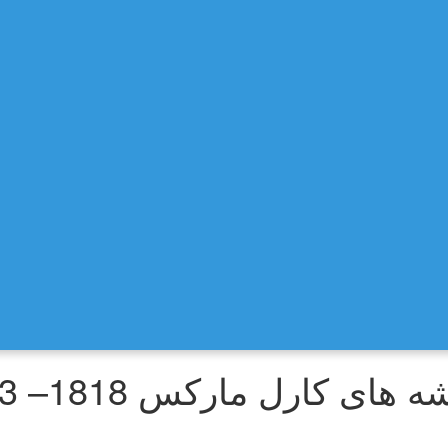
رل مارکس 1818– 1883 بخش ۷۸