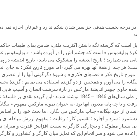
 در درجه نخست هدفی جز سیر شدن شکم ندارد و غم نان اجازه نمی‌دهد
د.
ن دلیل است که گرسنه نگه داشتن اکثریت ملتی، ضامن بقای طبقات حاکمه
فرانسیس بیکن گفته است: تاریخ جهان 
های خام اندیش ؛ که اندیشه ها را از سر تحقیر
بیگانه را می آورم و همچنین از دو گزیده استفاده می نمایم ؛ گزیدهٔ ن
مارکس تا چه اندازه از فلسفهٔ هگل و نسل اول هگلیان جوان فاصله گرفت و ت
کنون می پردازم به مفهوم « انسان از خود بیگانه» جناب مارکس می نگارد : ما بحث 
لایی بسیار مفلوک ؛ و بیچارگی کارگر به نسبت افزایش قدرت و میزان تو
ه می شود و سر انجام این که تمایز میان کارگر و کشاورز و کارگر 