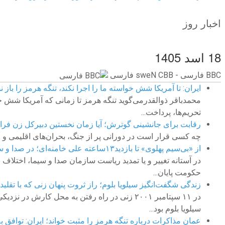
اخبار روز
18 اسد 1405
BBC ‮فارسی - BBC News فارسی
ایران: تا آمریکا شش خواسته ما را اجرا نکند، تنگه هرمز را باز ن
محمدباقر ذوالقدرمی‌گوید تنگه هرمز تا زمانی که آمریکا شش خو
تحریم‌ها، پرداخت...
رقابت برای جانشینی گوترش؛ آیا زمان نخستین دبیرکل زن فر
چه کسی قرار است در دورانی پر از جنگ، بحران‌های اقلیمی و 
از «بی‌سیم پهلوی» تا بازدید۱۳ساعته علی خامنه‌ای؛ در صدا و سیما چه خبر است؟
در آستانه تغییر و یا تمدید ریاست سازمان صدا و سیما، اختلاف
حکومت پایان...
زندگی شگفت‌انگیز سیلویا بلوم؛ راز ثروت پنهان زنی که با تقلی
در ۱۱ سپتامبر ۲۰۰۱ زنی در راه رفتن به محل کا
سیلویا بلوم بود...
عمان مذاکرات درباره تنگه هرمز را مثبت خواند؛ ایران: توافق 