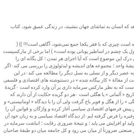
 که انسان به تماشای جهان بنشیند، در زندگی عمیق شود، کتاب
 است چیزی که با فقر یکجا جمع نمی‌شود، آگاهی است!!! )) (
بدون تاریخ اندیشه همچون « پیکرهٔ پولیفموس » است که چشم اش را در آورده باشد۰ « پولیمفوس غول یک چشم در اساطیر یونانی بوده است» ) اما برخی از مارکسیست
 صرفأ توجیه منافع طبقاتی می شمارند ؛ تاریخ اندیشه را مشکوک می یابند۰ تاریخ اندیشه در پی درک این موضوع است که آیا اجزای هر تمدن ؛ کل یگانه ای را
تشکیل می دهد یا نه ؟ تاریخ اندیشه ؛ تاریخ دین یا فلسفه و یا ادبیات نیست؛ هر چند از همهٔ آنها بهره می گیرد۰اما مورخ تاریخ فکر ؛ به جای اندیشهٔ واحد ؛ مجموعه های اندیشه و ایدئولوژی را بررسی می کند۰اگر
بخواهیم واژهٔ ساده و روانی را که در سدهٔ هفدهم وضع شد به کار بریم مورخ تاریخ فکر « فضاهای فکری» و شیوهٔ دگرگونی آنها را از عصری به عصر دیگر و از نسلی به نسل دیگر را مطالعه می کند۰در این
خست از مقالهٔ « کار بیگانه شده » در دستنوشته های اقتصادی و فلسفی
سال 1844 که در سال 1932 برای نخستین بار انتشار یافت بر گرفته شده حاوی جوهر اندیشهٔ مارکس در بارهٔ سرشت انسان و آسیب هایی است که به نظر مارکس سرمایه داری بر آن وارد کرده است ۰گزیدهٔ
دوم از اثر ناتمام ایدئولوژی آلمانی است که توسط مارکس و انگلس در طی سال‌های 1846 —1845 نوشته شدند۰این گزیده نقدی بر فلسفهٔ تاریخ « آلمانی » یا هگلی است ۰هر دو گزیده حکایت از آن دارند که
ا چه پایه مدیون آنها بود۰به عنوان نمونه مارکس مفهوم « بیگانگی » را از هگل و فویر باخ گرفت ولی آن را با دیدگاه « اومانیستی» و
خود را بر اساس پیش فرضهای اقتصادی سیاسی آغاز کرده و واژگان و قوانین آن را
پذیرفته ایم ۰ما مالکیت خصوصی ؛ جدایی کار ؛ سرمایه و زمین و نیز دستمزد ؛ سود و اجاره ؛ تقسیم کار ؛ رقابت ؛ مفهوم ارزش مبادله ای و‌غیره را فرض گرفته ایم۰از دیدگاه اقتصاد سیاسی و به زبان خود آن
لید او افزایش می یابد ؛ و نتیجهٔ ضروری رقابت ؛ انباشت سرمایه در
صنعتی ضرورتأ از میان می رود و کل جامعه میان دو طبقهٔ صاحبان