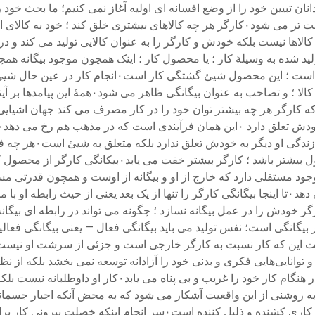
 نسبت مستقیم افزایش می یابد۰کار صرفأ خلق کالاها نیست بلکه خودش و کارگر را به عنوان کا
نابود سازی کارگر ؛ شیئ گشتگی به عنوان تهیدستی
 فرض روشن است که کارگر هر چه بیشتر توان خود را در کار مصرف می کند جهان 
کار او متجسم شده ؛ دیگر از آن او نیست۰بنابر این ؛ هر چ
لید یعنی در درون خود فعالیت تولیدی نیز رخ می دهد۰اگر کارگر خودش را در عمل بیگانه نسازد ؛ چگو
بیگانگی کار چیست ؟ نخست این که کار نسبت به کارگر خارجی است و جزئی از سرشت ا
ی ارضاء نیازهای دیگر است۰خصلت بیگانه کار به روشنی از این واقعیت آشکار می شود که به مح
شود۰کار بیرونی ؛ یعنی کاری که در آن آدمی خود را بیگانه می سازد ؛