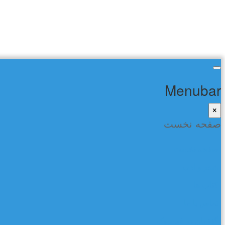
Menubar
×
صفحه نخست
صفحه نخست
شعر و ادب
کتاب ها
تماس با ما
گفتمان در فیسبوک