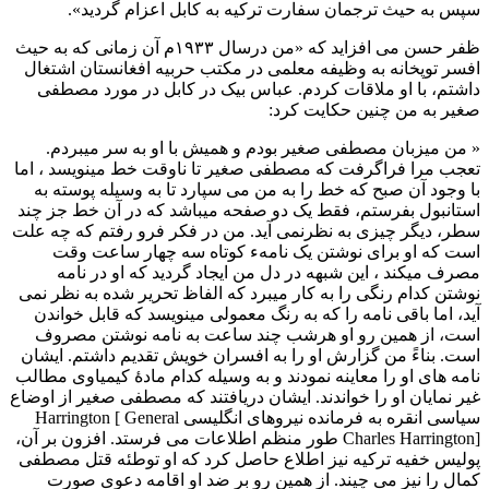
سپس به حیث ترجمان سفارت ترکیه به کابل اعزام گردید».
ظفر حسن می افزايد که «من درسال ۱۹۳۳م آن زمانی که به حیث
افسر توپخانه به وظیفه معلمی در مکتب حربیه افغانستان اشتغال
داشتم، با او ملاقات کردم. عباس بیک در کابل در مورد مصطفی
صغیر به من چنین حکایت کرد:
« من میزبان مصطفی صغیر بودم و همیش با او به سر میبردم.
تعجب مرا فراگرفت که مصطفی صغیر تا ناوقت خط مینویسد ، اما
با وجود آن صبح که خط را به من می سپارد تا به وسیله پوسته به
استانبول بفرستم، فقط یک دو صفحه میباشد که در آن خط جز چند
سطر، دیگر چیزی به نظرنمی آید. من در فکر فرو رفتم که چه علت
است که او برای نوشتن یک نامهء کوتاه سه چهار ساعت وقت
مصرف میکند ، این شبهه در دل من ایجاد گردید که او در نامه
نوشتن کدام رنگی را به کار میبرد که الفاظ تحریر شده به نظر نمی
آید، اما باقی نامه را که به رنگ معمولی مینویسد که قابل خواندن
است، از همین رو او هرشب چند ساعت به نامه نوشتن مصروف
است. بناءً من گزارش او را به افسران خویش تقدیم داشتم. ایشان
نامه های او را معاینه نمودند و به وسیله کدام مادۀ کیمیاوی مطالب
غیر نمایان او را خواندند. ایشان دریافتند که مصطفی صغیر از اوضاع
سیاسی انقره به فرمانده نیروهای انگلیسی Harrington [ General
Charles Harrington] طور منظم اطلاعات می فرستد. افزون بر آن،
پولیس خفیه ترکیه نیز اطلاع حاصل کرد که او توطئه قتل مصطفی
کمال را نیز می چیند. از همین رو بر ضد او اقامه دعوی صورت