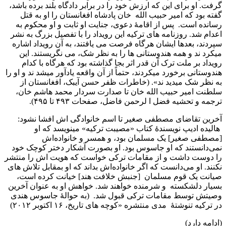
گرفت. او برای این که ارزش خود را در برابر دادگاه بلند برده باشد،
گفته بود که امیر حبیب الله خان پادشاه افغانستان را او به قتل
رسانده است. پس از اقامۀ دعوی، جنایت او ثابت و او محکوم به
اعدام شد. روزنامه های ترکیه این رویداد را با تفصیل بزرگ به نشر
سپردند، بعدها ایشان هرگاه فرصت می یافتند، به آن رویداد اشاره
میکرد ند و همه هندوستانی ها را به نظر شک، می نگریستند. این
رویداد بر ملت ترک آن قدر اثر بجا گذاشته بود که هرگاه با کدام
هندوستانی برخورد میکردند، حتماً از آن واقعه یادآور میشد ند و او را
به نظر شک میدید ند». (خاطرات ظفر حسن آيبک، افغانستان از
سلطنت امير حبيب الله خان تا صدارت سردار محمد هاشم خان،
ترجمه و تحشيه فضل ا لرحمن فاضل، صفحات ۴۹۳ تا ۴۹۵).
آخرين تقاضای مصطفی صغير تا اسم خانوادگی اش افشا نشود:
هالیده ادیپ نويسندۀ کتاب «مصیبت ترکیه» مينويسد که او
[مصطفی صغير] یک مسلمان بود، و همسر و خانواده‌اش
نمی‌دانستند که او جاسوس بود. او بصورت آشکار دختر کوچک خود
را دوست داشت و از مقامات ترکی خواست که هويت ‌اش را منتشر
نکنند. او می‌دانست که اگر خانواده‌اش بداند که او بمقابل تلاش های
صيانت یک قوم مسلمان [جنبش خلافت هند] خیانت کرده است،
بسیار دلشکسته و شرمنده خواهند شد. خواهش او به عنوان آخرین
وصيتش توسط مقامات ترکی قبول شد. (به حوالۀ جاسوس هندی
در ترکيه تنوشتۀ مدی منتشره «کوچه های تاريخ، ۱۶ اکتوبر ۲۰۱۲)
(ادامه دارد)