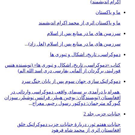
اکرام اندیشمند)
ما و پاکستان
ما و پاکستان اثری از محمد اکرام اندیشمند
سرزمین های ما در منابع پس از اسلام
سرزمین های ما در منابع پس از اسلام (لعل زاد)
...
دموکراسی، تاريخ، اشکال و تيوری ها
کتاب «دموکراسی، تاريخ، اشکال و تيوری ها» (نويسنده هنس
فورليند، برگردان از آلمانی بفارسی دری اسد الله الم)
دموکراتیک سازی جهان سوم پس از پایان جنگ سرد
همراه با درآمدی بر سیمای واقعی دموکراسی وارداتی در
افغانستان (نویسندگان: یوخین هیپلر، فرانتس نوشیلر، سوزان
گیورگه مترجمان: دوکتور رسول رحیم، معراج
...
جنایات حزبی جلد 2
جنایات هفتم ثور، دربارۀ جنایات حزب دموکراتیک خلق
افغانستان اثری از محمد شاه فرهود