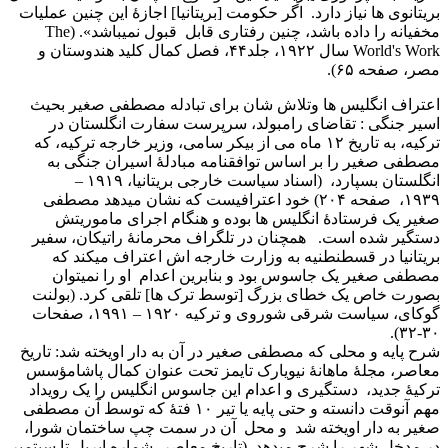
بریتانوی ها نياز دارد. اگر حکومت [بريتانيا] اجازۀ اين چنین عمليات
مخفیانه را داده باشد، چنين رفتاری قابل قبول نميباشد». (The
World's Work سال ۱۹۲۲، جلد۴۴، فصل کمال کليد هندوستان و
مصر، صفحه ۶۵).
اعتراف انگليس ها وتلاش شان برای تبادله مصطفی صغير بحيث
اسير جنگی : تقاضای رامبولد، سرپرست سفارت انگلستان در
ترکيه، به تاريخ ۱۲ ماه می از بيکر سامی، وزير خارجه ترکيه، که
مصطفی صغير را بر اساس توافقنامه مبادلۀ اسيران جنگی به
انگلستان بسپارد، (اسناد سیاست خارجی بریتانیا، ۱۹۱۹ –
۱۹۳۹، صفحه ۲۰۴) خود اعترافيست که نشان ميدهد مصطفی
صغير يک فرستادۀ انگليس ها بوده و هنگام اجرای ماموريتش
دستگير شده است. همچنان در تلگراف محرمانۀ راتيکان، سفير
بريتانيا در قسطنطنيه به وزارت خارجه اش اعتراف ميکند که
مصطفی صغير يک جاسوس بود و بنابرين اعدام او را نميتوان
بصورت خاص يک خطای بزرگ [توسط ترک ها] تلقی کرد. (بولنت
گوکای، سياست شرقی شوروی و ترکيه ۱۹۲۰ – ۱۹۹۱، صفحات
۳۰-۳۲).
شرح پايه و محلی که مصطفی صغير در آن به دار اويخته شد: تاريخ
معاصر، مجلۀ ماهانۀ نيويارک تايمز تحت عنوان کمال پاشامؤسس
ترکيۀ جديد، دستگيری و اعدام اين جاسوس انگليس را يک رويداد
مهم آنوقت دانسته و حتی پايه يا تير ۱۰ فتۀ که توسط آن مصطفی
صغير به دار اويخته شد و محل آن در سمت چپ ساختمان شورا،
در مدخل شهر را شرح ميدهد. (تاريخ معاصر، شماره اپريل تا سپتمبر