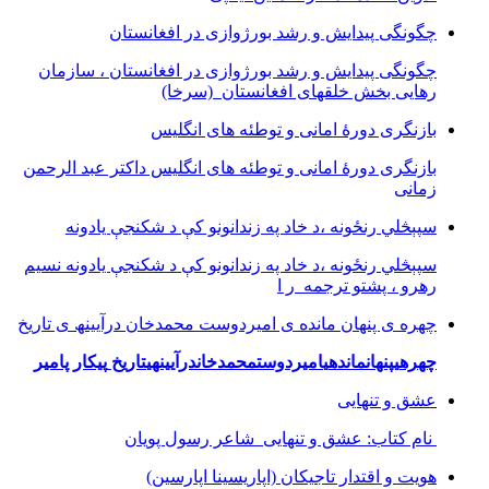
چگونگی پیدایش و رشد بورژوازی در افغانستان
چگونگی پیدایش و رشد بورژوازی در افغانستان ، سازمان
رهایی بخش خلقهای افغانستان (سرخا)
بازنگرى دورۀ امانى و توطئه هاى انگليس
بازنگرى دورۀ امانى و توطئه هاى انگليس داکتر عبد الرحمن
زمانى
سپېڅلي رنځونه ،د خاد په زندانونو کې د شکنجې یادونه
سپېڅلي رنځونه ،د خاد په زندانونو کې د شکنجې یادونه نسیم
رهرو ، پشتو ترجمه ر ا
چھره ی پنھان مانده ی امیردوست محمدخان درآیینھ ی تاریخ
چھره
ی
پنھان
مانده
ی
امیردوست
محمدخان
درآیینھ
ی
تاریخ
پیکار پامیر
عشق و تنهایی
نام کتاب: عشق و تنهایی شاعر رسول پویان
هویت و اقتدار تاجیکان (اپاریسینا اپارسین)