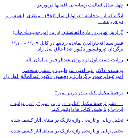
چهل سال فعالیت رسانه یی افغانها درتورنتو
آنگاه که از" بدحادثه " دراوایل سال۱۹۸۳ میلادی با همسر و
دو فرزندم .
ﮔزارش ﻧﮭﺎﯾﯽ در ﺑﺎره اﻓﻐﺎﻧﺳﺗﺎن )درﺑﺎر اﻣﯾرﺣﺑﯾب ﷲ ﺧﺎن(
ﻓﻘﯾر ﺳﯾد اﻓﺗﺧﺎراﻟدﯾن ﻧﻣﺎﯾﻧده ﺑرﺗﺎﻧﯾﮫ در ﮐﺎﺑل ١٩٠٧ – ١٩١٠
ﺑرﮔردان :ﭘروﻓﯾﺳور دﮐﺗور ﻋﺑداﻟﺧﺎﻟق ﻟﻌل زاد
روایت دست اول از دوران عبدالرحمن تا امان الله
نویسنده داکتر عبدالغنی سرطبیب و منشی شخصی
امیرعبدالرحمن برگردان: پروفیسور دکتور عبدالخالق لعل زاد
ترجمۀ مکمل کتاب "در دربار امیر"
نشر ترجمۀ مکمل کتاب "در دربار امیر" را می توانید از
این جا و یا بخش کتاب ها داونلود کنید
تحلیل زبانی و تاریحی واژه تاژیک بر مبنای آثار کشف شده
تحلیل زبانی و تاریحی واژه تاژیک بر مبنای آثار کشف شده