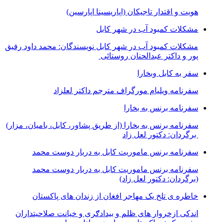
هویت و اقتدار تاجیکان (اپاریسینا اپارسین)
مشکلات کمبود آب در شهر کابل
مشکلات کمبود آب در شهر کابل نویسندگان: محمد داود رفیق
پور و داکتر عبدالحنان روستائی
سفر به کابل وبخارا
سفرنامه ویلیام مورگراف مترجم داکتر لعلزاد
سفرنامه برنس به بخارا
سفرنامه برنس به بخارا (از طریق پشاور، کابل، بامیان، مزار)
برگردان: دکتور لعل زاد
سفرنامه برنس ماموریت کابل به دربار دوست محمد
سفرنامه برنس ماموریت کابل به دربار دوست محمد
(برگردان: دکتور لعل زاد)
خاطره ی تلخ یک مھاجر افغان از زندان ھای پاکستان
اندکی ازخروار ھای ظلم و بیدادګری و خیانت صلاحیتداران