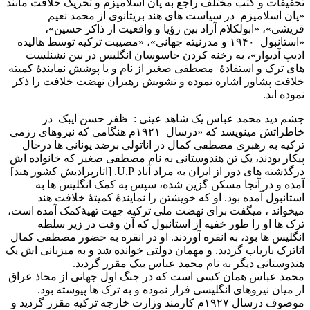
تحقيقات و کتب مختلف راجع به پان اسلاميزم و تحريک خلافت مانند
«پان اسلاميزم در سياست های هند بريتانوی از محمد نعيم
قريشی»، «ابولکلام آزاد بين رؤيا و واقعيت از ذاکر حسين»،
«استانبول ۱۹۴۰ و مدرنیته جهانی»، «مصیبت ترکیه توسط هالیده
ادیپ آدیوار»، به رخنه کردن جاسوسان انگليس در بين نشنلست
های ترک و استفادۀ مصطفی صغير از نام و يا پوشش نمايندۀ کميته
خلافت پشاور اشاره نموده و تشويش رهبران نهضت خلافت را ذکر
نموده اند.
چشم ديد محمد عباس يک شاهد عينی : ظفر حسن ايبک در
خاطراتش مينويسد که «درسال ۱۹۲۱م هنگامی که نیروهای رزمی
ترکیه به رهبری مصطفی کمال در اناتولی برضد یونانی ها درحال
پیکار بودند، یک تن هندوستانی به نام مصطفی صغیر که خانواده اش
درگذشته های دور از ایران به مراد آباد U.P. [اتارپراديش کشور هند]
آمده و در آنجا مسکن گزین شده، سپس به کمک انگلیس ها به
استانبول آمده بود. او که خویشتن را نمایندۀ کمیتۀ خلافت هند
میخواند ، میگفت برای نهضت ملی ترکیه جهت تهیۀکمک آمده است،
ترک ها او را طور خفیه از استانبول که آن وقت در زیر سلطه
انگلیس ها بود، به انقره آوردند. او در انقره به حضور مصطفی کمال
اتاترک باریاب گردید. و مهمان دولتی خوانده شد و به میزبانی اش یک
هندوستانی دیگر به نام محمد عباس بیک مقرر گردید.
محمد عباس همان کسی است که در جنگ اول جهانی از محاذ عراق
از میان نیروهای انگلیسی فرار نموده و به ترک ها پیوسته بود.
موصوف درسال ۱۹۲۷م کارمند وزارت خارجه ترکیه مقرر گردید و