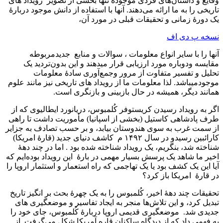
وقایع و داستان‌های فردی موجوده تنها بخشی از تصویر رويداد های
تاريخی را به ما ارائه می‌دهند. آنها با استفاده از دانش موجود دربارۀ
یک دورۀ زمانی و تحقیقات قبلی در مورد آن،
نسخه پ دی اف
آنها را با سایر انواع معلومات ، سوالات و منابع جديدمربوطه
مقایسه ودوباره مورد ارزيابی قرار ميدهند و این بدون‌تردید یک
تحليل و تفسیر متفاوت از مرور وجمع‌آوری سادۀ معلومات
موجودميباشد. لذا معلومات ما از رويداد های تاريخی نيز مانند علوم
همانند دیگر، همیشه در حال بازبینی و بازنگری است.
اگر به رويداد رسيدن کريستوفر کُلمبوس، دریانورد ایطالیوی که از
طرف پادشاهی کاستیل (بخشی از اسپانيا) مأموریت داشت تا راهی
از سمت غرب به سوی هندوستان بیابد، و بر حسب تصادف به جزاير
کارائبين رسیدو در سال ۱۴۹۲ م کاشف دنيای جديد (قارۀ امريکا)
شناخته شد، بنگريم، يک رويداد شناخته شده بود . اما در چند دهۀ
اخیر ما شاهد یک پرسش بسیار مهمی در بارۀ اين رویداد بوده‌ایم که
آیا این یک کشف بود یا یک تهاجمی که راه استعمار و استثمار اروپا را
در قارۀ امریکا باز کرد؟
تحقیقات چند دهۀ اخير، کُلمبوس را به يک چهرۀ بحث بر انگيز تاريخ
تبديل کرد، و این تلاش‌ها منجر به ایجاد تفاسیر و موضعگيری های
جدیدی شد. موضعگيری قدیمی اروپا دربارۀ کُلمبوس، جای خود را
به فهمی داد که از دیدگاه ساکنان قاره آمریکا شکل می‌گرفت. از