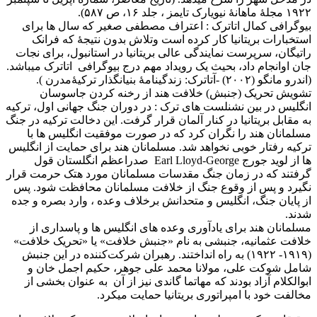
۱۹۲۲ مجلۀ ماهانۀ نيويارک تايمز ، جلد ۱۶، ص ۵۸۷).
بيوگرافی کمال اتاترک : اعتراف مصطفی صغیر که سال ها برای
استخبارات بریتانیا کار کرده است وتلاش بدون نتيجۀ که فرانک
راتیگان، سرپرست نمايندگی عالی بریتانیا در استانبول، برای نجات
جان اوانجام داد، بحيث يک رويداد مهم درج بيوگرافی اتاترک ميباشد.
(اندرو مانگو (۲۰۰۲) -آتاترک: زندگینامۀ بنیانگذار ترکیۀمدرن ).
تشويش تحريک (جنبش) خلافت هند از رخنه کردن جاسوسان
انگليس در بين نشنلست های ترک : در دوران جنگ جهانی اول، ترکیه
به مقابل بریتانیا در کنار آلمان قرار گرفت. اين دخالت ترکیه در جنگ
مسلمانان هند را نگران کرد که در صورت موفقیت انگلیس ها با
ترکیه رفتار خوبی نخواهد شد. مسلمانان هند برای حمایت از انگلیس
ها از لوید جورج Earl Lloyd-George صدراعظم انگلستان قول
گرفتند که در زمان جنگ مقدسات مسلمانان مورد هتک حرمت قرار
نگیرد و پس از وقوع جنگ از خلافت مسلمانان محافظت شود. پس
از پایان جنگ، انگلیس و متحدانش برخلاف وعده ، وارد بصره و جده
شدند.
مسلمانان هند برای یادآوری وعده های انگلیس ها و پاسداری از
خلافت عثمانيه، جنبشی به نام «جنبش خلافت» يا «تحريک خلافت»
(۱۹۱۹- ۱۹۲۲) به راه انداختند. رهبران شرکت‌کننده در این جنبش
شامل شوکت علی، مولانا محمد علی جوهر، حکیم اجمل خان و
ابوالکلام آزاد بودند که مهاتما گاندی نيز از آن به عنوان بخشی از
مخالفت خود با امپراتوری بریتانیا حمایت ميکرد.