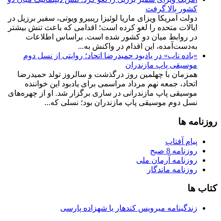
کشور بالا گرفت
دولت آمریکا ویزای ماریا لوئیزا ریبیرو ویوتی، سفیر برزیل در
ایالات متحده را لغو کرده است؛ اقدامی که باعث تنش بیشتر
در روابط میان دو کشور شده است. براساس اطلاعات
به‌دست‌آمده، این اقدام در واکنش به...
«باده ناب» در یادبود حمیدرضا اتحاد؛ روایتی از نسل دوم
موسیقی پاپ مازندران
همزمان با چهلمین روز درگذشت و سالروز تولد حمیدرضا
اتحاد، جمعه نهم مرداد مراسمی برای یادبود این خواننده
موسیقی پاپ مازندرانی در ساری برگزار شد. او از چهره‌های
نسل دوم موسیقی پاپ مازندران بود؛ نسلی که...
روزنامه ها
پیام آفتاب
روزنامه 8 صبح
روزنامه آرمان ملى
روزنامه ماندگار
کتاب ها
زندگینامه میرویس کندهار یا شهزاده پارسی