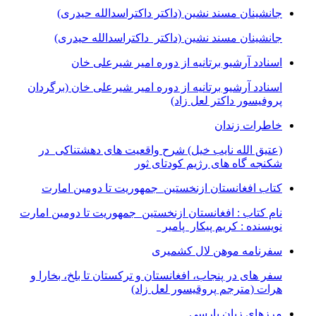
جانشینان مسند نشین (داکتر داکتراسدالله حیدری)
جانشینان مسند نشین (داکتر داکتراسدالله حیدری)
اسنادد آرشیو برتانیه از دوره امیر شیرعلی خان
اسنادد آرشیو برتانیه از دوره امیر شیرعلی خان (برگردان
پروفیسور داکتر لعل زاد)
خاطرات زندان
(عتیق الله نایب خیل) شرح واقعیت های دهشتناکی در
شکنجه گاه های رژیم کودتای ثور
کتاب افغانستان ازنخستین جمهوریت تا دومین امارت
نام کتاب : افغانستان ازنخستین جمهوریت تا دومین امارت
نویسنده : کریم پیکار پامیر
سفرنامه موهن لال کشمیری
سفر های در پنجاب، افغانستان و ترکستان تا بلخ، بخارا و
هرات (مترجم پروقیسور لعل زاد)
مرزهای زبان پارسی