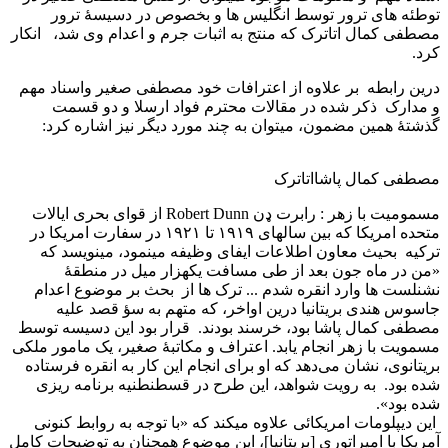
توطئه های ترور توسط انگليس ها و بخصوص در دسيسۀ ترور
مصطفی کمال اتاترک که منتج به اثبات جرم و اعدام وی شد، انکار
کرد.
درين رابطه بر علاوه از اعترافات خود مصطفی صغير واسناد مهم
و مدارک ذکر شده در مقالات محترم فواد ارسلا و دو قسمت
گذشتۀ همين مضمون، ميتوان به چند مورد ديگر نيز اشاره کرد:
مصطفی کمال پاشااتاترک
مسموميت با زهر : رابرت ډن Robert Dunn از قوای بحری ايالات
متحده امريکا که بين سالهای ۱۹۱۹ تا ۱۹۲۱ در سفارت امريکا در
ترکيه بحيث معاون اطلاعات ايفای وظيفه مينمود، مينويسد که
«من در ماه جون بعد از طی مسافت يکهزار ميل در منطقۀ
نشنلست ها وارد انقره شدم ... ترک ها از بحث بر موضوع اعدام
جاسوس هندی بريتانيا درين اواخر، که متهم به سؤ قصد عليه
مصطفی کمال پاشا بود، خرسند بودند. قرار بود اين دسيسه توسط
مسمويت با زهر انجام يابد. اعتراف و مکاتبۀ صغير، يک مامور ملکی
بریتانوی، نشان می‌دهد که او برای انجام این کار به انقره فرستاده
شده بود. به رويت شواهد، اين طرح در قسطنطنيه برنامه ريزی
شده بود».
اين ديپلومات امريکائی علاوه ميکند که «با توجه به روابط کنونی
آمریکا با امپراتوری [بريتانيا]، این موضوع همچنان به توضیحات کامل