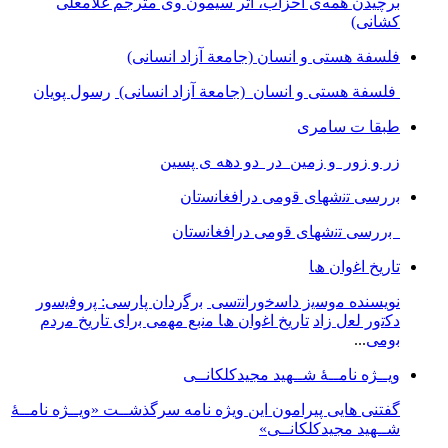
برچیدن همه‌ی احزاب، اثر سیمون وی مترجم غلامعلی
کشانی)
فلسفة هستی و انسان (جامعة آزاد انسانی)
فلسفة هستی و انسان (جامعة آزاد انسانی)
رسول پویان
طبقا ت سامری
زر و زور و زمین در دو دهه ی پسین
ﺑررﺳﯽ ﺗﻧﺷﮭﺎی ﻗوﻣﯽ دراﻓﻐﺎﻧﺳﺗﺎن
ﺑررﺳﯽ ﺗﻧﺷﮭﺎی ﻗوﻣﯽ دراﻓﻐﺎﻧﺳﺗﺎن
ﺗﺎرﯾﺦ اﻏوان ھﺎ
نویسنده ﻣوﺳﯾز داﺳﺧوراﻧﺗﺳﯽ
ﺑرﮔردان ﭘﺎرﺳﯽ: ﭘروﻓﯾﺳور
دﮐﺗور ﻟﻌل زاد
ﺗﺎرﯾﺦ اﻏوان ھﺎ ﻣﻧﺑﻊ ﻣﮭﻣﯽ ﺑرای ﺗﺎرﯾﺦ ﻣردم
ﺑوﻣﯽ
...
ویــژه نامــۀ شــهید مجیدکلکانــی
گفتنی هایی پیرامون این ویژه نامه سرگذشــت «ویــژه نامــۀ
شــهید مجیدکلکانــی»