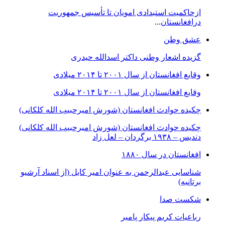
ازحاکمیت استبدادی امویان تا تأسیس جمهوریت
درافغانستان
...
عشق وطن
گزیده اشعار وطنی داکتر اسدالله حیدری
وقایع افغانستان از سال ۲۰۰۱ تا ۲۰۱۴ میلادی
وقایع افغانستان از سال ۲۰۰۱ تا ۲۰۱۴ میلادی
چکیده حوادث افغانستان (شورش امیرحبیب الله کلکانی)
چکیده حوادث افغانستان (شورش امیرحبیب الله کلکانی)
دندیس – ١٩٣٨ برگردان – لعل زاد
افغانستان در سال ۱۸۸۰
شناسایی عبدالرحمن به عنوان امیر کابل (از اسناد آرشیو
برتانیه)
شکست صدا
رباعیات کریم پیکار پامیر