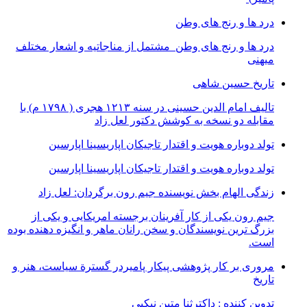
درد ها و رنج های وطن
درد ها و رنج های وطن مشتمل از مناجاتیه و اشعار مختلف
میهنی
تاریخ حسین شاهی
تالیف امام الدین حسینی در سنه ۱۲۱۳ هجری ( ۱۷۹۸ م) با
مقابله دو نسخه به کوشش دکتور لعل زاد
تولد دوباره هویت و اقتدار تاجیکان اپاریسینا اپارسین
تولد دوباره هویت و اقتدار تاجیکان اپاریسینا اپارسین
زندگی الهام بخش نویسنده جیم رون برگردان: لعل زاد
جیم رون یکی از کار آفرینان برجسته امریکایی و یکی از
بزرگ ترین نویسندگان و سخن رانان ماهر و انگیزه دهنده بوده
است.
مروری بر کار پژوهشی پیکار پامیردر گسترة سیاست، هنر و
تاریخ
تدوین کننده : داکترثنا متین نیکپی