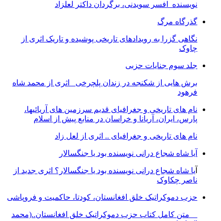
نویسنده افسر سویدنی، برگردان داکتر لعلزاد
گذرگاه مرگ
نگاهی گزرا به رویدادهای تاریخی پوشیده و تاریک اثری از
چاوک
جلد سوم جنایات حزبی
برش هایی از شکنجه در زندان پلچرخی اثری از محمد شاه
فرهود
نام های تاریخی و جغرافیای قدیم سرزمین های آریائیها،
پارس، ایران، آریانا و خراسان در منابع پیش از اسلام
نام های تاریخی و جغرافیای .. اثری از لعل زاد
آیا شاه شجاع درانی نویسنده بود یا جنگسالار
آ
یا شاه شجاع درانی نویسنده بود یا جنگسالار؟ اثری جدید از
ناصر چکاوک
حزب دموکراتیک خلق افغانستان، کودتا، حاکمیت و فروپاشی
متن کامل کتاب حزب دموکراتیک خلق افغانستان..(محمد