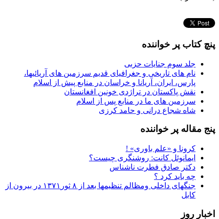
پنچ کتاب پر خواننده
جلد سوم جنایات حزبی
نام های تاریخی و جغرافیای قدیم سرزمین های آریائیها،
پارس، ایران، آریانا و خراسان در منابع پیش از اسلام
نقش پاکستان در تراژدی خونین افغانستان
سرزمین های ما در منابع پس از اسلام
شاه شجاع درانی و حامد کرزی
پنج مقاله پر خواننده
کرونا و «علم باوری» !
ایمانوئل کانت: روشنگری چیست؟
دکتر صادق فطرت ناشناس
چه باید کرد ؟
جنگهای داخلی ومظالم تنظیمها بعد از ۸ ثور۱۳۷۱ در بیرون از
کابل
اخبار روز