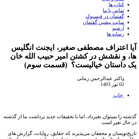
کتاب ها
تماس با ما
گفتمان در فیسبوک
سایت پیشین گفتمان
آرشیو
رسانه ها
آيا اعتراف مصطفی صغير، ايجنت انگليس
ها، و نقشش در کشتن امير حبيب الله خان
يک داستان خياليست؟ (قسمت سوم)
ډاکتر عبدالرحمن زمانی
02 ثور 1403
چاپ
گذشته را نميتوان تغيرداد، اما با تحقيقات جديد برداشت ما از گذشته
در حال تغير است
تاریخ‌نويسان و محققان می‌پذیرند که حقايق، روايات، گزارش های