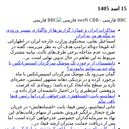
15 اسد 1405
BBC ‮فارسی - BBC News فارسی
مذاکرات ایران و عمان؛ گزارش‌ها از واگذاری مسیر ورودی
به تنگه هرمز به ایران
اسماعیل بقایی، سخنگوی وزارت خارجه ایران در اظهاراتی
که تلویحا دونالد ترامپ هدف آن به نظر می‌رسد، گفته در
صورت عدم مداخله برخی طرف‌های ثالث، بیانیه مشترک
مربوط به این تفاهم در حال تدوین نهایی است. بر...
دانشمندان از برخورد یک موشک سرگردان اسپیس‌ایکس با
ماه چه می‌توانند بیاموزند؟
گمان می‌رود یک موشک سرگردان اسپیس‌ایکس با ماه
برخورد کرده و در نزدیکی دهانه مشهور اینشتین، حفره‌ای
تازه بر سطح ماه ایجاد کرده باشد؛ رویدادی که فرصت
پژوهشی کم‌نظیری را در اختیار دانشمندان قرار داده و...
اینفانتینو بابت «اشتباهش» عذرخواهی کرد، اما رئیس فیفا
باقی ماند
جانی اینفانتینو، رئیس فیفا، بابت «اشتباه‌هایش» در جریان
طرح جنجال برانگیز فروش بخشی از سهام رقابت‌های این
نهاد به سرمایه‌گذاران خصوصی عذرخواهی کرده است، اما
پس از دریافت حمایت مدیران ارشد فیفا، در...
آمریکا ویزای سفیر برزیل را لغو کرد؛ تنش دیپلماتیک میان دو