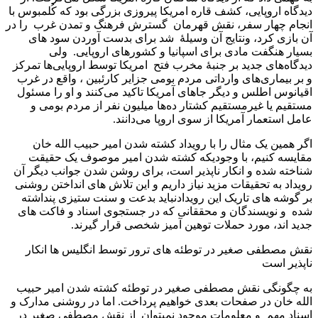
دیدگاه اروپایی، کشف قاره امریکا پیروزی بزرگی بود که کُلمبوس با
انجام چهار سفر، نقش قهرمان گسترش فرهنگ و تمدن غرب را در
آن بازی کرد، ونتايج آن وسیلۀ شد برای بدست آوردن سود های
بسيار هنگفت مادی برای اسپانيا و کشورهای اروپایی. ولی
دیدگاه‌های جدید بر جنبۀ مخرب فتح امریکا توسط اروپایی‌ها تمرکز
و بر بیماری‌های وارداتی مردم بومی جزایر کارئبين ، واقع در غرب
اقیانوس اطلس و دیگر جاهای آمریکا تاکید می‌کنند و او را مسئول
مستقیم یا غیرمستقیم کشتار ده‌ها میلیون نفر از مردم بومی و
عامل استعمار آمریکا از سوی اروپا می‌دانند.
اگر همين يک مثال را با رويداد کشته شدن امير حبيب الله خان
مقايسه کنيم، با وجوديکه کشته شدن امير موصوف يک حقيقت
شناخته شده و انکار ناپذير است، برای روشن شدن جوانب ديگر آن
رويداد به تحقيقات مزيد نياز داريم و اين تلاش های انداختن روشنی
بر گوشه های تاريک اين رويدادنبايد بدعت و سنت ستیزی پنداشته
شده و نويسندگان و محققانی که در جستجوی اسناد و فاکت های
جديد اند، مورد حملات توهين آميز شخصی قرار گيرند.
نقش مصطفی صغير در توطئه های ترور توسط انگليس ها انکار
ناپذير است
به چگونگی نقش مصطفی صغير در توطئه کشته شدن امير حبيب
الله خان در صفحات بعدی خواهيم پرداخت. اما در روشنی مدارک و
اسناد مهم و معلومات موجود نميتوان از نقش مصطفی صغير در