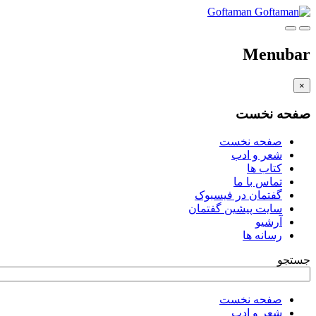
Goftaman
Menubar
×
صفحه نخست
صفحه نخست
شعر و ادب
کتاب ها
تماس با ما
گفتمان در فیسبوک
سایت پیشین گفتمان
آرشیو
رسانه ها
جستجو
صفحه نخست
شعر و ادب