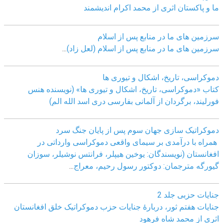
ما و پاکستان اثری از محمد اکرام اندیشمند
سرزمین های ما در منابع پس از اسلام
سرزمین های ما در منابع پس از اسلام (لعل زاد)
...
دموکراسی، تاريخ، اشکال و تيوری ها
کتاب «دموکراسی، تاريخ، اشکال و تيوری ها» (نويسنده هنس
فورليند، برگردان از آلمانی بفارسی دری اسد الله الم)
دموکراتیک سازی جهان سوم پس از پایان جنگ سرد
همراه با درآمدی بر سیمای واقعی دموکراسی وارداتی در
افغانستان (نویسندگان: یوخین هیپلر، فرانتس نوشیلر، سوزان
گیورگه مترجمان: دوکتور رسول رحیم، معراج
...
جنایات حزبی جلد 2
جنایات هفتم ثور، دربارۀ جنایات حزب دموکراتیک خلق افغانستان
اثری از محمد شاه فرهود