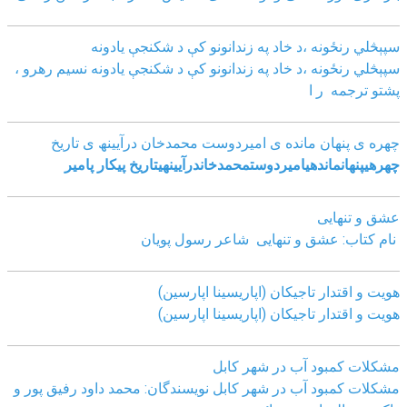
سپېڅلي رنځونه ،د خاد په زندانونو کې د شکنجې یادونه
سپېڅلي رنځونه ،د خاد په زندانونو کې د شکنجې یادونه نسیم رهرو ،
پشتو ترجمه ر ا
چھره ی پنھان مانده ی امیردوست محمدخان درآیینھ ی تاریخ
چھره
ی
پنھان
مانده
ی
امیردوست
محمدخان
درآیینھ
ی
تاریخ
پیکار پامیر
عشق و تنهایی
نام کتاب: عشق و تنهایی شاعر رسول پویان
هویت و اقتدار تاجیکان (اپاریسینا اپارسین)
هویت و اقتدار تاجیکان (اپاریسینا اپارسین)
مشکلات کمبود آب در شهر کابل
مشکلات کمبود آب در شهر کابل نویسندگان: محمد داود رفیق پور و