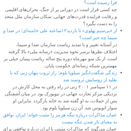
فرا رسیده است؟
چه کسی قرار است در دورانی پر از جنگ، بحران‌های اقلیمی
و رقابت فزاینده قدرت‌های جهانی، سکان سازمان ملل متحد
را به دست بگیرد؟
از «بی‌سیم پهلوی» تا بازدید۱۳ساعته علی خامنه‌ای؛ در صدا و
سیما چه خبر است؟
در آستانه تغییر و یا تمدید ریاست سازمان صدا و سیما،
اختلاف نظرها برسر نحوه مدیریت «رسانه ملی» بالا گرفته
است. از یک سو مهرماه دوره پنج ساله ریاست پیمان جبلی بر
مهمترین شبکه رسانه‌ای حکومت پایان...
زندگی شگفت‌انگیز سیلویا بلوم؛ راز ثروت پنهان زنی که با
تقلید از روسایش ثروتمند شد
در ۱۱ سپتامبر ۲۰۰۱ زنی در راه رفتن به محل کارش در
نزدیکی مرکز تجارت جهانی در نیویورک بود. در میان آشفتگی
پس از حملات، به او گفته شد به خانه بازگردد. بنابراین او
سوار اتوبوس شد. آن زن سیلویا بلوم بود...
عمان مذاکرات درباره تنگه هرمز را مثبت خواند؛ ایران: توافق
به معنای باز شدن تنگه نیست
عمان می‌گوید که مذاکرات مثبتی با ایران درباره توافقی برای