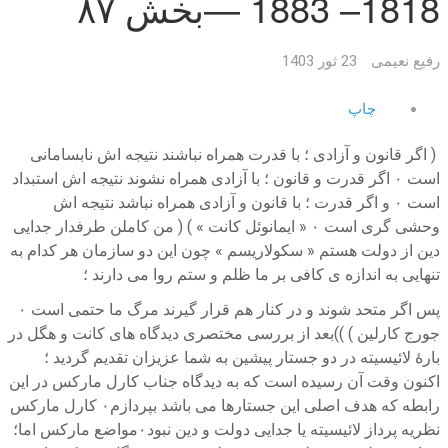
1818– 1883 —بخش ۸۷
رفیع نعیمی
23 ثور 1403
چاپ
( اگر قانون و آزادی ؛ با قدرت همراه نباشند نتیجه اش نابسامانی
است ۰ اگر قدرت و قانون ؛ با آزادی همراه نشوند نتیجه اش استبداد
است ۰ و اگر قدرت ؛ با قانون و آزادی همراه نباشد نتیجه اش
وحشی گری است ۰ « ایمانوئل کانت » ) ( من کاملن طرفدار جدایی
دین از دولت هستم « سکولاریسم » چون این دو سازمان هر کدام به
تنهایی به اندازه ی کافی بر ما ظلم و ستم روا می دارند ؛
پس اگر متحد شوند و در کنار هم قرار گیرند مرگ ما حتمی است ۰
جورج کارلین ) ))بعد از بررسی مختصری دیدگاه های کانت و هگل در
بارهٔ لائیسیته در دو جستار پیشین به شما عزیزان تقدیم گردید ؛
اکنون وقت آن رسیده است که به دیدگاه جناب کارل مارکس در این
رابطه که هدف اصلی این جستارها می باشد بپردازم۰ کارل مارکس
نظریه پرداز لائیسیته یا جدایی دولت و دین نبود۰مواضع مارکس اما؛