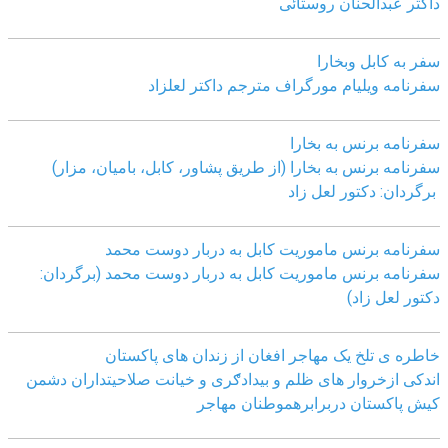
داکتر عبدالحنان روستائی
سفر به کابل وبخارا
سفرنامه ویلیام مورگراف مترجم داکتر لعلزاد
سفرنامه برنس به بخارا
سفرنامه برنس به بخارا (از طریق پشاور، کابل، بامیان، مزار)
برگردان: دکتور لعل زاد
سفرنامه برنس ماموریت کابل به دربار دوست محمد
سفرنامه برنس ماموریت کابل به دربار دوست محمد (برگردان:
دکتور لعل زاد)
خاطره ی تلخ یک مھاجر افغان از زندان ھای پاکستان
اندکی ازخروار ھای ظلم و بیدادګری و خیانت صلاحیتداران دشمن
کیش پاکستان دربرابرھموطنان مھاجر