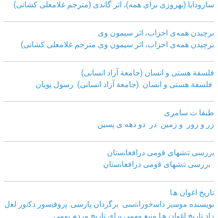
سارودایا (بهروزی برای همه)، اثر گاندی (مترجم غلامعلی کشانی)
برچیدن همه‌ی احزاب، اثر سیمون وی
برچیدن همه‌ی احزاب، اثر سیمون وی مترجم غلامعلی کشانی)
فلسفة هستی و انسان (جامعة آزاد انسانی)
فلسفة هستی و انسان (جامعة آزاد انسانی)
رسول پویان
طبقا ت سامری
زر و زور و زمین در دو دهه ی پسین
ﺑررﺳﯽ ﺗﻧﺷﮭﺎی ﻗوﻣﯽ دراﻓﻐﺎﻧﺳﺗﺎن
ﺑررﺳﯽ ﺗﻧﺷﮭﺎی ﻗوﻣﯽ دراﻓﻐﺎﻧﺳﺗﺎن
ﺗﺎرﯾﺦ اﻏوان ھﺎ
نویسنده ﻣوﺳﯾز داﺳﺧوراﻧﺗﺳﯽ
ﺑرﮔردان ﭘﺎرﺳﯽ: ﭘروﻓﯾﺳور دﮐﺗور ﻟﻌل
زاد
ﺗﺎرﯾﺦ اﻏوان ھﺎ ﻣﻧﺑﻊ ﻣﮭﻣﯽ ﺑرای ﺗﺎرﯾﺦ ﻣردم ﺑوﻣﯽ
...