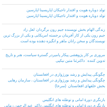
تولد دوباره هویت و اقتدار تاجیکان اپاریسینا اپارسین
تولد دوباره هویت و اقتدار تاجیکان اپاریسینا اپارسین
زندگی الهام بخش نویسنده جیم رون برگردان: لعل زاد
جیم رون یکی از کار آفرینان برجسته امریکایی و یکی از بزرگ ترین
نویسندگان و سخن رانان ماهر و انگیزه دهنده بوده است.
مروری بر کار پژوهشی پیکار پامیردر گسترة سیاست، هنر و تاریخ
تدوین کننده : داکترثنا متین نیکپی
چگونگی پیدایش و رشد بورژوازی در افغانستان
چگونگی پیدایش و رشد بورژوازی در افغانستان ، سازمان رهایی
بخش خلقهای افغانستان (سرخا)
بازنگرى دورۀ امانى و توطئه هاى انگليس
بازنگرى دورۀ امانى و توطئه هاى انگليس داکتر عبد الرحمن زمانى