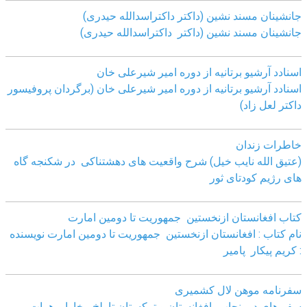
جانشینان مسند نشین (داکتر داکتراسدالله حیدری)
جانشینان مسند نشین (داکتر داکتراسدالله حیدری)
اسنادد آرشیو برتانیه از دوره امیر شیرعلی خان
اسنادد آرشیو برتانیه از دوره امیر شیرعلی خان (برگردان پروفیسور
داکتر لعل زاد)
خاطرات زندان
(عتیق الله نایب خیل) شرح واقعیت های دهشتناکی در شکنجه گاه
های رژیم کودتای ثور
کتاب افغانستان ازنخستین جمهوریت تا دومین امارت
نام کتاب : افغانستان ازنخستین جمهوریت تا دومین امارت نویسنده
: کریم پیکار پامیر
سفرنامه موهن لال کشمیری
سفر های در پنجاب، افغانستان و ترکستان تا بلخ، بخارا و هرات