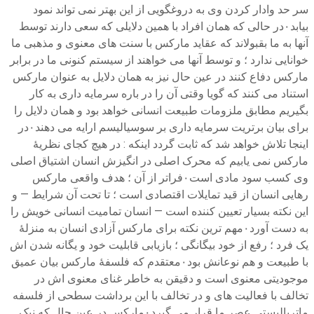
سر حد وادار کردن وی به دروغگویی از این بهتر نمی تواند نمود
بیابد۰در حالی که همان افراد با همین دلایلی که سعی دارند توسط
آنها به ما بقبولاند که عقاید مارکس با سنت های معنوی و مذهبی ما
خوانایی ندارد ؛ و توسط آنها می خواهند از سیستم کنونی ما در برابر
مارکس دفاع کنند در عین حال نیز به همان دلایل به عنوان مارکس
استناد می کنند که گویا وقتی آن را در باره سرمایه داری به کار
بگیریم مطابق ملزومات طبیعت انسانی خواهد بود و همان دلایل را
برای بیان برتریت سرمایه داری بر سوسیالیسم ارایه می دهند۰در
اینجا تلاش خواهد شد که ثابت گردد اینکه : در هیچ کجای نظریهٔ
مارکس نمی یابیم که محرک اصلی در انگیزش انسان ‌اشتیاق اصلی
وی کسب سود مادی است۰فراتر از آن ؛ هدف واقعی مارکس
رهایی انسان از قید تمایلات اقتصادی است ؛ تا تحت آن شرایط — و
این نکته بسیار تعیین کننده است — انسان تمامیت انسانی خویش را
به دست آورد۰مهم ترین نکته برای مارکس آزادی انسان به منزلهٔ
یک فرد ؛ رفع از خود بیگانگی ؛ بازیابی قابلیت خود و یگانه شدن اش
با طبیعت و هم نوعانش بود۰معتقدم که فلسفهٔ مارکس بیان عمیق
موجودیتی معنوی است و دقیقن به خاطر غنای معنوی اش در
تخالف با فعالیت های و در تخالف با این برداشت سطحی از فلسفه
ماتریالیستی عصر ما قرار می گیرد۰مارکس در عین حال که نیک