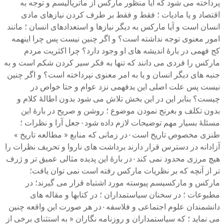
پرداخته می شود که آیا منظور مارکس از ماتریالیسم و توجه به
اقتصاد و یا مادیات ؛ فقط و فقط بر طرف کردن نیازهای مادی
انسان است و آیا مارکس به دیگر نیازها و استعدادهای انسان ؛ مانند
امور معنوی توجه نداشته است؟ و اگر چنین نیست پس چرا اینهمه
کج فهمی در بارهٔ اندیشه های او وجود دارد؟ چرا اکثریت مردم
مارکس را فردی می دانند که تنها به فکر سیر کردن شکم است و به
جنبه های دیگر انسان و یا به امر معنوی نپرداخته است؟ و اگر چنین
نیست پس علت اصلی این بدفهمی نزد عوام و حتا خواص در
چیست؟ بنابر این در این بخش تلاش می شود بدون اطالهٔ کلام و
بدون تکلف و بغرنج نمودن موضوع ؛ روشن و صریح در بارهٔ این
مسئلهٔ بسیار مهم توضیحات لازم داده شود۰جعل آرا و نظرات ؛
طنزی مخصوص تاریخ است۰در زمانی که منابع « مطالعه تاریخ »
آزادانه در دسترس قرار دارند برداشت های ناروا و تحریف نظرات را
هیچ مرزی محدود نمی کند۰در بارهٔ این پدیده مثالی عمیق تر و ژرف
تر از آنچه که بر نظریات مارکس رفته است نمی توان یافت؛
مارکس و مارکسیسم پیوسته مورد اشتباه قرار می گیرند؛ در
مطبوعات ؛ در سخنان سیاستمداران ؛ در کتابها و مقاله های
دانشمندان علوم اجتماعی و فلاسفه۰در هر صورت این واقعه چنین
می نماید ؛ که سیاستمداران و روزنامه نگاران « به استثنای برخی از