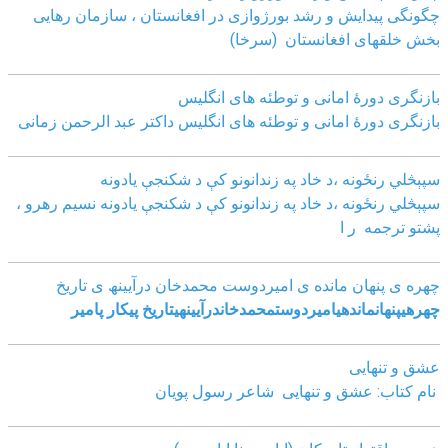
چگونگی پیدایش و رشد بورژوازی در افغانستان ، سازمان رهایی
بخش خلقهای افغانستان (سرخا)
بازنگرى دورۀ امانى و توطئه هاى انگليس
بازنگرى دورۀ امانى و توطئه هاى انگليس داکتر عبد الرحمن زمانى
سپېڅلي رنځونه ،د خاد په زندانونو کې د شکنجې یادونه
سپېڅلي رنځونه ،د خاد په زندانونو کې د شکنجې یادونه نسیم رهرو ،
پشتو ترجمه ر ا
چھره ی پنھان مانده ی امیردوست محمدخان درآیینھ ی تاریخ
چھره
ی
پنھان
مانده
ی
امیردوست
محمدخان
درآیینھ
ی
تاریخ
پیکار پامیر
عشق و تنهایی
نام کتاب: عشق و تنهایی شاعر رسول پویان