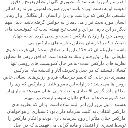
آنقدر مارکس را بشناسد که تصویری کلی از نظام بغرنج و دقیق
اندیشه او به دست آورده باشد۰بدین صورت اهمیتی نیز ندارد که اثر
فلسفی مارکس که برداشت وی را از انسان ؛ از بیگانگی و از رهایی
انسان مورد بحث قرار می دهد را به خوانش گرفته باشد۰دلیل مهم
دیگر در این باره ؛ در این واقعیت تلخ نهفته است که کمونیست های
روسی خود را وارثان مارکس دانسته و سعی کرده اند به جهان
بقبولانند که رفتارشان مطابق نظریه های مارکس می
باشند۰علیرغم آن که خلاف این امر صادق است؛ ولی غرب دعاوی
تبلیغاتی آنها را پذیرفته و متقاعد شده است که افق روس ها مطابق
نظریه های مارکس است۰به هر حال کمونیست های روسی تنها
کسانی نیستند که در جعل و تحریف آثار و اندیشه های مارکس
مقصرند۰در حالی که تحقیر بیرحمانه فرد و ارزش‌های انسانی خاص
روس ها می باشد ؛ در ارایه این تصویر غلط از مارکس که وی را
مدافع ماده گرایی اقتصادی و لذت جویی نشان می دهد بسیاری از
ضد کمونیست ها و اصلاح طلبان سوسیالیست نیز سهیم
هستند۰دلیل بروز این امر البته ساده است۰با آن که نظریه های
مارکس انتقادی به کلیت سرمایه داری بود ؛ بسیاری از هواخواهان
مارکس چنان متأثر از روح سرمایه داری بودند و افکار مارکس را
توسط تعبیری از اقتصاد و ماده گرایی می فهمیدند که در اصل