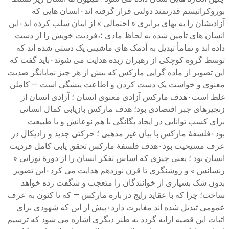
بوروکراتیسم قدرتمند دولتی قرار گرفته اند۰انسان هایی که
آزادیشان را به بهای برابری « احتمالی » از اینان سلب کرده اند۰این
انسان های تأمین شده به لحاظ مادی ؛،فردیت خویش را از دست
داده اند و تمامأ تبدیل به آدمک های ماشینی یک دستی شده اند که
توسط گروه کوچکی از رهبران زبده هدایت می شوند۰باید گفت که
این تصویر از ماده گرایی مارکس که بیش از هر چیز نمایانگر ضدیت
معنوی و خواست یک دست کردن و اطاعت پیشگی است — کاملن
غلط است۰هدف مارکس آزادی معنوی انسان ؛ آزادی انسان از
زنجیرهای جبر اقتصادی بود؛ هدف مارکس بازیابی کمال انسانی
برای کسب توانایی در ایجاد یگانگی با هم نوعانش و با طبیعت
بود۰فلسفهٔ مارکس با بیان غیر مذهبی ؛ حرکتی جدید و رادیکال در
عرف مسیحیت بود۰هدف فلسفهٔ مارکس تحقق یابی کامل فردیت
انسان بود ؛ یعنی چیزی که اساس تفکر انسان را از دورهٔ نوزایی «
رنسانس » و روشنگری تا قرن نوزدهم هدایت می کرد۰این تصویر
بدون شک بسیاری از خوانندگان را متعجب و شگفت زده خواهد
ساخت؛ چرا که با عقاید رایج در باره مارکس — که تا کنون به عرف
عمومی تبدیل شده اند مغایرت دارد۰پیش از این که شهودی برای
اثبات این قضیه ارایه گردد به طنز دیگری اشاره می شود که ترسیم