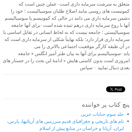
متعلق به سرشت سرمایه داری است۰عملن چنین است که
کمونیست های روسی مانند اصلاح طلبان سوسیالیست ؛ خود را
دشمن سرمایه داری می دانند در حالی که کمونیسم یا سوسیالیسم
آنها با روح سرمایه داری درهم تنیده شده است۰برای آنها جامعه
سوسیالیستی ؛ جامعه نیست که به لحاظ انسانی در تقابل اساسی با
سرمایه داری قرار دارد؛ بلکه نهایتأ شکلی از سرمایه داری است که
در آن طبقه کارگر موقعیت اجتماعی بالاتری را می
یابد۰سوسیالیسم برای آنها به بیان طنز آمیز انگلس « جامعه
امروزی است بدون کاستی هایش » ادامهٔ این بحث را در جستار های
بعدی دنبال نمایید ۰ سپاس
پنچ کتاب پر خواننده
جلد سوم جنایات حزبی
نام های تاریخی و جغرافیای قدیم سرزمین های آریائیها، پارس،
ایران، آریانا و خراسان در منابع پیش از اسلام