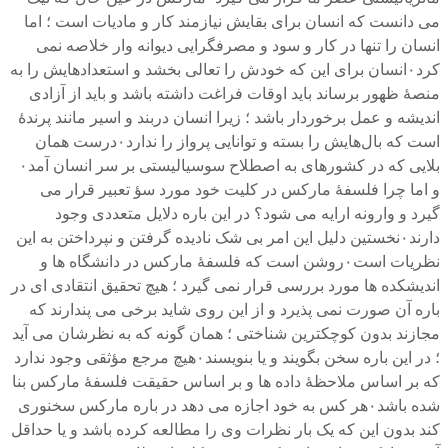
می دانست که انسان برای بقایش نیازمند کار و مادیات است ؛ اما
انسان را تنها در کار و سود و مصرفگرایی دیوانه وار خلاصه نمی
کرد۰انسان برای این که خودش را تعالی بخشد و استعدادهایش را به
منصهٔ ظهور برساند باید اوقات فراغت داشته باشد و باید از آزادی
اندیشه و عمل برخوردار باشد ؛ زیرا انسان دربند و اسیر مانند پرندهٔ
است که بال‌هایش را بسته و توانایی پرواز را ندارد۰درست همان
بلایی که در کشورهای به اصطلاح سوسیالیستی بر سر انسان آمد۰
و اما چرا فلسفهٔ مارکس در کلیت خود مورد سؤ تعبیر قرار می
گیرد و وارونه ارایه می شود؟ در این باره دلایل متعددی وجود
دارند۰نخستین دلیل این امر بی شک نادیده گرفتن و نپرداختن به این
نظریات است۰روشن است که فلسفهٔ مارکس در دانشگاه ها و
اندیشکده ها مورد بررسی قرار نمی گیرد ؛ هیچ تحقیق انتقادی ای در
باره آن صورت نمی پذیرد و از این روی شاید برخی می پندارند که
مجازند بدون کوچکترین شناختی ؛ همان گونه که به نظرشان می آید
؛ در این باره سخن بگویند و یا بنویسند۰هیچ مرجع مؤثقی وجود ندارد
که بر اساس ملاحظهٔ داده ها و بر اساس حقیقت فلسفهٔ مارکس بنا
شده باشد۰هر کس به خود اجازه می دهد در باره مارکس سخنوری
کند بدون این که یک بار نظرات وی را مطالعه کرده باشد و یا حداقل