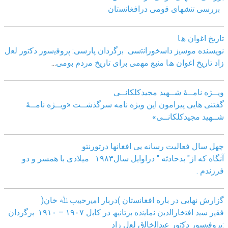
ﺑررﺳﯽ ﺗﻧﺷﮭﺎی ﻗوﻣﯽ دراﻓﻐﺎﻧﺳﺗﺎن
ﺗﺎرﯾﺦ اﻏوان ھﺎ
نویسنده ﻣوﺳﯾز داﺳﺧوراﻧﺗﺳﯽ
ﺑرﮔردان ﭘﺎرﺳﯽ: ﭘروﻓﯾﺳور دﮐﺗور ﻟﻌل
زاد
ﺗﺎرﯾﺦ اﻏوان ھﺎ ﻣﻧﺑﻊ ﻣﮭﻣﯽ ﺑرای ﺗﺎرﯾﺦ ﻣردم ﺑوﻣﯽ
...
ویــژه نامــۀ شــهید مجیدکلکانــی
گفتنی هایی پیرامون این ویژه نامه سرگذشــت «ویــژه نامــۀ
شــهید مجیدکلکانــی»
چهل سال فعالیت رسانه یی افغانها درتورنتو
آنگاه که از" بدحادثه " دراوایل سال۱۹۸۳ میلادی با همسر و دو
فرزندم .
ﮔزارش ﻧﮭﺎﯾﯽ در ﺑﺎره اﻓﻐﺎﻧﺳﺗﺎن )درﺑﺎر اﻣﯾرﺣﺑﯾب ﷲ ﺧﺎن(
ﻓﻘﯾر ﺳﯾد اﻓﺗﺧﺎراﻟدﯾن ﻧﻣﺎﯾﻧده ﺑرﺗﺎﻧﯾﮫ در ﮐﺎﺑل ١٩٠٧ – ١٩١٠ ﺑرﮔردان
:ﭘروﻓﯾﺳور دﮐﺗور ﻋﺑداﻟﺧﺎﻟق ﻟﻌل زاد