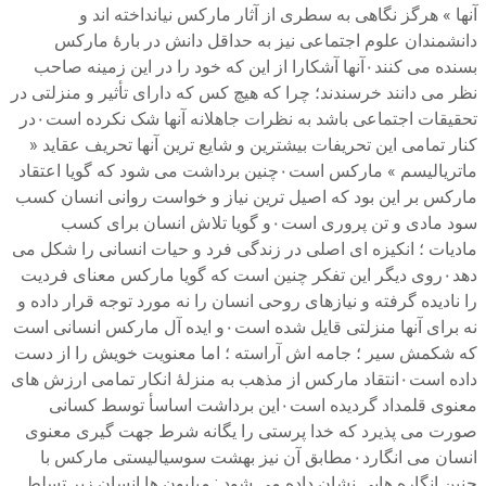
آنها » هرگز نگاهی به سطری از آثار مارکس نیانداخته اند و
دانشمندان علوم اجتماعی نیز به حداقل دانش در بارهٔ مارکس
بسنده می کنند۰آنها آشکارا از این که خود را در این زمینه صاحب
نظر می دانند خرسندند؛ چرا که هیچ کس که دارای تأثیر و منزلتی در
تحقیقات اجتماعی باشد به نظرات جاهلانه آنها شک نکرده است۰در
کنار تمامی این تحریفات بیشترین و شایع ترین آنها تحریف عقاید «
ماتریالیسم » مارکس است۰چنین برداشت می شود که گویا اعتقاد
مارکس بر این بود که اصیل ترین نیاز و خواست روانی انسان کسب
سود مادی و تن پروری است۰و گویا تلاش انسان برای کسب
مادیات ؛ انکیزه ای اصلی در زندگی فرد و حیات انسانی را شکل می
دهد۰روی دیگر این تفکر چنین است که گویا مارکس معنای فردیت
را نادیده گرفته و نیازهای روحی انسان را نه مورد توجه قرار داده و
نه برای آنها منزلتی قایل شده است۰و ایده آل مارکس انسانی است
که شکمش سیر ؛ جامه اش آراسته ؛ اما معنویت خویش را از دست
داده است۰انتقاد مارکس از مذهب به منزلهٔ انکار تمامی ارزش های
معنوی قلمداد گردیده است۰این برداشت اساسأ توسط کسانی
صورت می پذیرد که خدا پرستی را یگانه شرط جهت گیری معنوی
انسان می انگارد۰مطابق آن نیز بهشت سوسیالیستی مارکس با
چنین انگاره هایی نشان داده می شود : میلیون ها انسان زیر تسلط