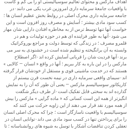
اهداف مارکس و محتوای تعالیم سوسیالیستی او را بی کم و کاست
با واقعیات جامعهٔ سرمایه داری امروزین غرب یکی می دانند۰در
جامعه سرمایه داری محرک اصلی در روابط بخش عظیم انسان ها ؛
کسب سود مادی بیشتر ؛ آسایش و مصرف روز افزون است و این
خواست آنها تنها توسط ترس از به مخاطره افتادن دارایی شان مهار
می شود۰آنها به طور فزاینده ای هم در حوزه تولیدات و هم در
قلمرو مصرف ؛ در زندگی که توسط دولت و مراجع بوروکراتیک
وابسته به آن برانگیخته و تنظیم شده است در خشنودی به سر می
برند۰آنها فردیت شان را قربانی آسایش کرده اند۰اگر اصطلاح
مارکس را در این باره به کار ببریم ؛ آنها در واقع « انسان — کالایی »
هستند که در خدمت ماشینی قوی و مستقل از خودشان قرار گرفته
اند۰سیمای واقعی سرمایه داری در نیمه نخست قرن بیستم از
کاریکاتور سوسیالیسم مارکس — یعنی آن طور که آن را به نمایش
گذارده اند به سختی قابل تفکیک است۰از طرف دیگر شگفت
انگیزتر از همه این است کسانی که « ماده گرایی » مارکس را بیش
از همه مورد نقد قرار می دهند از این زاویه حرکت می کنند که
سوسیالیسم با واقعیت ناسازگار است ؛ چرا که محرک اصلی انسان
را برای پرداختن تنها در کسب سود مادی می داند۰توانایی انسان در
تعقلی کردن تناقضات آشکار با توسل به شیوه های روانشناسانه ؛ تا