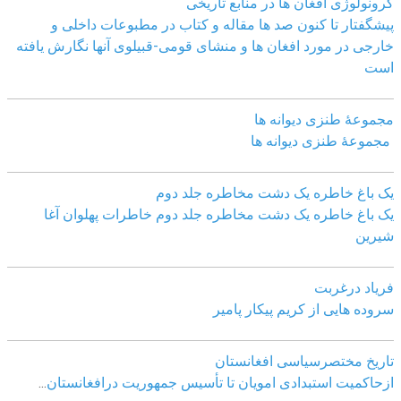
کرونولوژی افغان ھا در منابع تاریخی
پیشگفتار تا کنون صد ھا مقاله و کتاب در مطبوعات داخلی و
خارجی در مورد افغان ھا و منشای قومی-قبیلوی آنھا نگارش یافته
است
مجموعهٔ طنزی دیوانه ها
مجموعهٔ طنزی دیوانه ها
یک باغ خاطره یک دشت مخاطره جلد دوم
یک باغ خاطره یک دشت مخاطره جلد دوم خاطرات پهلوان آغا
شیرین
فریاد درغربت
سروده هایی از کریم پیکار پامیر
تاریخ مختصرسیاسی افغانستان
ازحاکمیت استبدادی امویان تا تأسیس جمهوریت درافغانستان
...