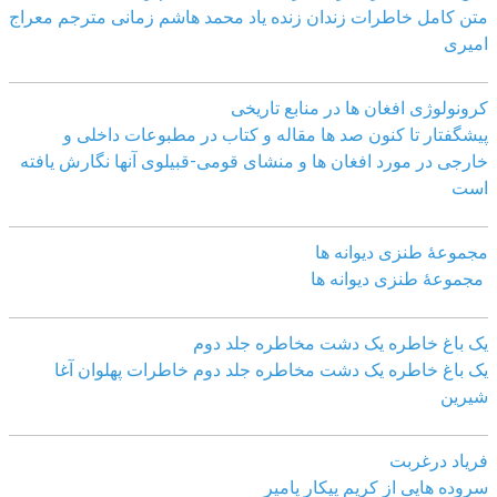
متن کامل خاطرات زندان زنده یاد محمد هاشم زمانی مترجم معراج
امیری
کرونولوژی افغان ھا در منابع تاریخی
پیشگفتار تا کنون صد ھا مقاله و کتاب در مطبوعات داخلی و
خارجی در مورد افغان ھا و منشای قومی-قبیلوی آنھا نگارش یافته
است
مجموعهٔ طنزی دیوانه ها
مجموعهٔ طنزی دیوانه ها
یک باغ خاطره یک دشت مخاطره جلد دوم
یک باغ خاطره یک دشت مخاطره جلد دوم خاطرات پهلوان آغا
شیرین
فریاد درغربت
سروده هایی از کریم پیکار پامیر