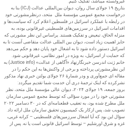
غیروابسته میباشد، تفکیک کنیم.
بتاریخ ۱۹ جولای سال روان، دیوان بین‌المللی عدالت (ICJ) بنا به
درخواست مجمع عمومی مؤسسهٔ ملل متحد، درنظرمشورتی خود
در رابطه با عملکرد اسرائیل در فلسطین اعلام کرد که سیاست‌ها و
اقدامات اسرائیل در سرزمین‌های فلسطینی غیرقانونی بوده، به
منزله الحاق، تبعیض و تفکیک هستند. یراساس این نظر مشورتی که
حایز اهمیت زیاد است، دیوان بین المللی عدالت متقاضی آنست تا به
اسرائیل دستور داده شود تا به اشغال خود پایان دهد و حکم می‌دهد
که حمایت از اسرائیل، به ویژه در امور نظامی، غیرقانونی ‌شود.
خانم ژنت اندرسن خبرنگارنهاد «آگاهی از عدالت» (Justice info) به
این نظرمشورتی پرداخته و برخی از واکنش‌ها به این حکم را در
مقاله ای جمع‌آوری و ودر شمارهٔ ۲۶ جولای بولتن خبری نهاد مذکور
نشرکرده که اینک ترجمهٔ دری آن خدمت شما تقدیم میگردد:
بروز جمعه، ۱۹ جولای ۲۰۲۴، دیوان عالی مؤسسهٔ ملل متحد، نظر
مشورتی خود را در مورد سؤالی که توسط مجمع عمومی سازمان
ملل مطرح شده بود، به تعقیب قطعنامه‌ای که در ۳۰ دسامبر ۲۰۲۲
تصویب شد، پس ازکار یک کمیسیون تحقیق سازمان ملل ارائه داد.
سؤال این بود که آیا اشغال سرزمین‌های فلسطینی – کرانه غربی،
غزه و شرق اورشلیم – توسط اسرائیل قانونی است یا نه. پس از