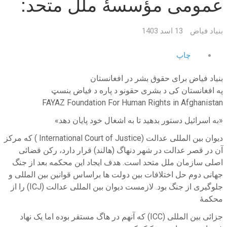
عمومی مؤسسهٔ ملل متحد:
بنیاد فیاض
13 اسد 1403
چاپ
بنیاد فیاض برای حقوق بشر در افغانستان
په افغانستان کی د بشری حقونو د پاره د فیاض بنسټ
FAYAZ Foundation For Human Rights in Afghanistan
«به اسرائیل دستور بدهید تا به اشغال خود پایان دهد»
دیوان بین المللی عدالت (International Court of Justice ) که مرکز
آن در قصر عدالت در شهر دنهاگ (هالند) قرار دارد، رکن قضائی
اصلی سازمان ملل متحد است. هدف ایجاد این محکمه بعد از جنگ
جهانی دوم حل اختلافات بین دولت ها براساس قوانین بین المللی و
جلوگیری از جنگ بود. لازمست دیوان بین المللی عدالت (ICJ) را از
محکمهٔ
جزائی بین المللی (ICC) که آنهم در هاگ مستقر بوده اما یک نهاد