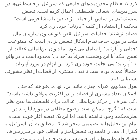
کرد که «نظام محدودیت‌های جامعی که اسرائیل بر فلسطینی‌ها در
سرزمین‌های اشغالی فلسطینی اعمال کرده است، تبعیض
سیستماتیک بر اساس، از جمله، نژاد، دین یا منشأ قومی است".
محکمه از استفاده از کلمه "آپارتاید" خودداری کرد
قضات نوشتند: اقدامات اسرائیل نقض کنوانسیون سازمان ملل
متحد در مورد حذف تمام اشکال تبعیض نژادی است که ممنوعیت
"جدایی و آپارتاید" را شامل می‌شود. اما دیوان بین‌المللی عدالت از
تعیین اینکه آیا این وضعیت صرفاً به "جدایی" محدود است یا در واقع
به "آپارتاید" می‌انجامد، خودداری کرد. این ابهام در مورد آپارتاید
احتمالاً عمدی بوده است تا تعداد بیشتری از قضات از نظر مشورتی
پشتیبانی کنند.
بقول میلانویچ: «برای چیزی مانند این، آنها می‌خواهند که حتی
الامکان تعداد بیشتری از قضات را در اکثریت موافق داشته باشند".
ذکی سراف از مرکز بین‌المللی عدالت برای فلسطینی‌ها بدین نظر
است که "اگرچه ممکن است وضوح مطلقی در مورد آپارتاید در
نظرمحکمه وجود نداشته باشد، اما این یک نقطه آغاز خوب است».
تمام این تحلیل‌ها به تصمیمی منجر شد که مطابق به آن، اسرائیل، با
کنترل ادامه‌دار، نامحدود، تبعیض‌آمیز و الحاقی خود بر سرزمین‌ها،
حقوق فلسطینی‌ها برای تعیین سرنوشت خود را زیرپا نموده و