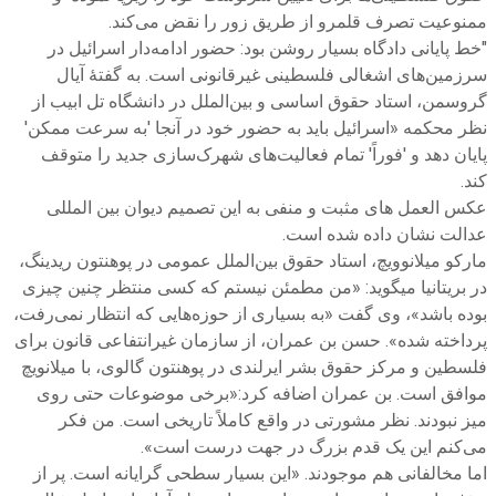
ممنوعیت تصرف قلمرو از طریق زور را نقض می‌کند.
"خط پایانی دادگاه بسیار روشن بود: حضور ادامه‌دار اسرائیل در
سرزمین‌های اشغالی فلسطینی غیرقانونی است. به گفتهٔ آیال
گروسمن، استاد حقوق اساسی و بین‌الملل در دانشگاه تل ابیب از
نظر محکمه «اسرائیل باید به حضور خود در آنجا 'به سرعت ممکن'
پایان دهد و 'فوراً' تمام فعالیت‌های شهرک‌سازی جدید را متوقف
کند.
عکس العمل های مثبت و منفی به این تصمیم دیوان بین المللی
عدالت نشان داده شده است.
مارکو میلانوویچ، استاد حقوق بین‌الملل عمومی در پوهنتون ریدینگ،
در بریتانیا میگوید: «من مطمئن نیستم که کسی منتظر چنین چیزی
بوده باشد»، وی گفت «به بسیاری از حوزه‌هایی که انتظار نمی‌رفت،
پرداخته شده». حسن بن عمران، از سازمان غیرانتفاعی قانون برای
فلسطین و مرکز حقوق بشر ایرلندی در پوهنتون گالوی، با میلانویچ
موافق است. بن عمران اضافه کرد:«برخی موضوعات حتی روی
میز نبودند. نظر مشورتی در واقع کاملاً تاریخی است. من فکر
می‌کنم این یک قدم بزرگ در جهت درست است».
اما مخالفانی هم موجودند. «این بسیار سطحی گرایانه است. پر از