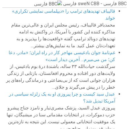
BBC ‮فارسی - BBC News فارسی
قالیباف تهدیدهای ترامپ را «دیپلماسی نمایشی تکراری»
خواند
محمدباقر قالیباف، رئیس مجلس ایران و عالی‌ترین مقام
مذاکره کننده این کشور با آمریکا، در واکنش به ادامه
تهدیدهای دونالد ترامپ گفته «واقعیت‌ها را بپذیرید و به
تعهدات‌تان عمل کنید. ما به نمایش‌های بیشتر...
غم‌نامهٔ جوان بادغیسی مهاجر کار در راه ایران؛ «مادر، دعا
کن؛ من می‌میرم… آخرین دیدار است»
سرگذشت حیات‌الله ۳۳ ساله، باشندهٔ‌ درهٔ بوم بادغیس،‌ از
ولایت‌های دور افتاده و محروم افغانستان، بازتابی از زندگی
هزاران جوانی است که از بی‌بضاعتی و درماندگی راه‌های پر
خطر را در پیش می‌گیرند و جلای...
عبدل سید کیست و چرا پیروزی‌ او به یک زلزله سیاسی در
آمریکا تبدیل شد؟
پیروزی عبدل السید، پزشک مصری‌تبار و نامزد جناح پیشرو
حزب دموکرات، در انتخابات مقدماتی سنا در میشیگان، تنها
یک موفقیت انتخاباتی معمولی نیست. این نتیجه به تازه‌ترین
میدان قدرت‌نمایی جناح چپ و...