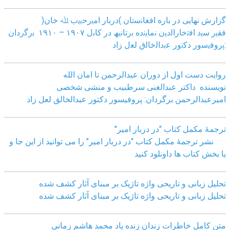
ﮔزارش ﻧﮭﺎﯾﯽ در ﺑﺎره اﻓﻐﺎﻧﺳﺗﺎن )درﺑﺎر اﻣﯾرﺣﺑﯾب ﷲ ﺧﺎن(
ﻓﻘﯾر ﺳﯾد اﻓﺗﺧﺎراﻟدﯾن ﻧﻣﺎﯾﻧده ﺑرﺗﺎﻧﯾﮫ در ﮐﺎﺑل ١٩٠٧ – ١٩١٠ ﺑرﮔردان
:ﭘروﻓﯾﺳور دﮐﺗور ﻋﺑداﻟﺧﺎﻟق ﻟﻌل زاد
روایت دست اول از دوران عبدالرحمن تا امان الله
نویسنده داکتر عبدالغنی سرطبیب و منشی شخصی
امیرعبدالرحمن برگردان: پروفیسور دکتور عبدالخالق لعل زاد
ترجمۀ مکمل کتاب "در دربار امیر"
نشر ترجمۀ مکمل کتاب "در دربار امیر" را می توانید از این جا و
یا بخش کتاب ها داونلود کنید
تحلیل زبانی و تاریحی واژه تاژیک بر مبنای آثار کشف شده
تحلیل زبانی و تاریحی واژه تاژیک بر مبنای آثار کشف شده
متن کامل خاطرات زندان زنده یاد محمد هاشم زمانی