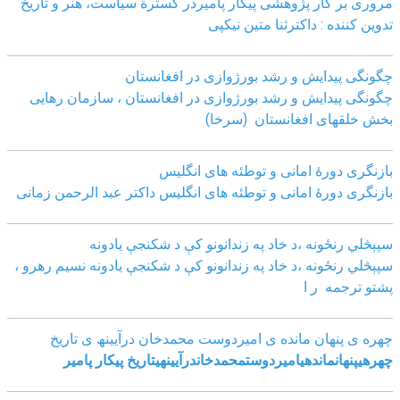
مروری بر کار پژوهشی پیکار پامیردر گسترة سیاست، هنر و تاریخ
تدوین کننده : داکترثنا متین نیکپی
چگونگی پیدایش و رشد بورژوازی در افغانستان
چگونگی پیدایش و رشد بورژوازی در افغانستان ، سازمان رهایی
بخش خلقهای افغانستان (سرخا)
بازنگرى دورۀ امانى و توطئه هاى انگليس
بازنگرى دورۀ امانى و توطئه هاى انگليس داکتر عبد الرحمن زمانى
سپېڅلي رنځونه ،د خاد په زندانونو کې د شکنجې یادونه
سپېڅلي رنځونه ،د خاد په زندانونو کې د شکنجې یادونه نسیم رهرو ،
پشتو ترجمه ر ا
چھره ی پنھان مانده ی امیردوست محمدخان درآیینھ ی تاریخ
چھره
ی
پنھان
مانده
ی
امیردوست
محمدخان
درآیینھ
ی
تاریخ
پیکار پامیر