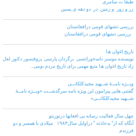
طبقا ت سامری
زر و زور و زمین در دو دهه ی پسین
ﺑررﺳﯽ ﺗﻧﺷﮭﺎی ﻗوﻣﯽ دراﻓﻐﺎﻧﺳﺗﺎن
ﺑررﺳﯽ ﺗﻧﺷﮭﺎی ﻗوﻣﯽ دراﻓﻐﺎﻧﺳﺗﺎن
ﺗﺎرﯾﺦ اﻏوان ھﺎ
نویسنده ﻣوﺳﯾز داﺳﺧوراﻧﺗﺳﯽ
ﺑرﮔردان ﭘﺎرﺳﯽ: ﭘروﻓﯾﺳور دﮐﺗور ﻟﻌل
زاد
ﺗﺎرﯾﺦ اﻏوان ھﺎ ﻣﻧﺑﻊ ﻣﮭﻣﯽ ﺑرای ﺗﺎرﯾﺦ ﻣردم ﺑوﻣﯽ
...
ویــژه نامــۀ شــهید مجیدکلکانــی
گفتنی هایی پیرامون این ویژه نامه سرگذشــت «ویــژه نامــۀ
شــهید مجیدکلکانــی»
چهل سال فعالیت رسانه یی افغانها درتورنتو
آنگاه که از" بدحادثه " دراوایل سال۱۹۸۳ میلادی با همسر و دو
فرزندم .