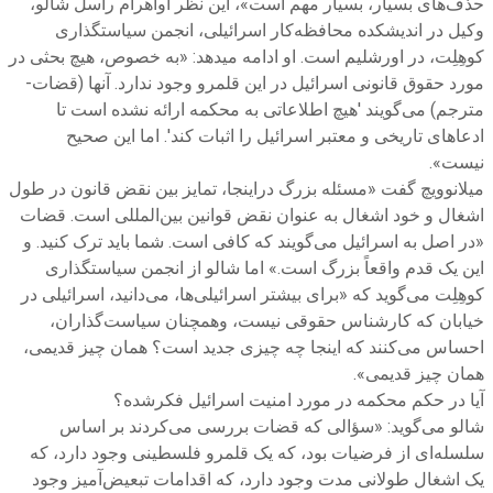
حذف‌های بسیار، بسیار مهم است»، این نظر آواهرام راسل شالو،
وکیل در اندیشکده محافظه‌کار اسرائیلی، انجمن سیاستگذاری
کوهِلِت، در اورشلیم است. او ادامه میدهد: «به خصوص، هیچ بحثی در
مورد حقوق قانونی اسرائیل در این قلمرو وجود ندارد. آنها (قضات-
مترجم) می‌گویند 'هیچ اطلاعاتی به محکمه ارائه نشده است تا
ادعاهای تاریخی و معتبر اسرائیل را اثبات کند'. اما این صحیح
نیست».
میلانوویچ گفت «مسئله بزرگ دراینجا، تمایز بین نقض قانون در طول
اشغال و خود اشغال به عنوان نقض قوانین بین‌المللی است. قضات
«در اصل به اسرائیل می‌گویند که کافی است. شما باید ترک کنید. و
این یک قدم واقعاً بزرگ است.» اما شالو از انجمن سیاستگذاری
کوهِلِت می‌گوید که «برای بیشتر اسرائیلی‌ها، می‌دانید، اسرائیلی در
خیابان که کارشناس حقوقی نیست، وهمچنان سیاست‌گذاران،
احساس می‌کنند که اینجا چه چیزی جدید است؟ همان چیز قدیمی،
همان چیز قدیمی».
آیا در حکم محکمه در مورد امنیت اسرائیل فکرشده؟
شالو می‌گوید: «سؤالی که قضات بررسی می‌کردند بر اساس
سلسله‌ای از فرضیات بود، که یک قلمرو فلسطینی وجود دارد، که
یک اشغال طولانی مدت وجود دارد، که اقدامات تبعیض‌آمیز وجود