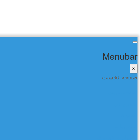
Menubar
×
صفحه نخست
صفحه نخست
شعر و ادب
کتاب ها
تماس با ما
گفتمان در فیسبوک