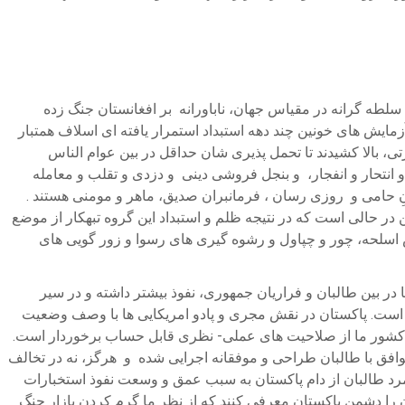
 سلطه گرانه در مقیاس جهان، ناباورانه بر افغانستان جنگ زده
فرین و سرکوبگر را به ادامه آزمایش های خونین چند دهه استبداد استمرار یافته ای اسلاف همتبار
، بالا کشیدند تا تحمل پذیری شان حداقل در بین عوام الناس
انتحار و انفجار، و بنجل فروشی دینی و دزدی و تقلب و معامله
نِ حامی و روزی رسان ، فرمانبران صدیق، ماهر و مومنی هستند .
 در حالی است که در نتیجه ظلم و استبداد این گروه تبهکار از موضع
 اسلحه، چور و چپاول و رشوه گیری های رسوا و زور گویی های
ر بین طالبان و فراریان جمهوری، نفوذ بیشتر داشته و در سیر
ه است. پاکستان در نقش مجری و پادو امریکایی ها با وصف وضعیت
ایا کشور ما از صلاحیت های عملی- نظری قابل حساب برخوردار است.
 توافق با طالبان طراحی و موفقانه اجرایی شده و هرگز، نه در تخالف
 تمرد طالبان از دام پاکستان به سبب عمق و وسعت نفوذ استخبارات
را دشمن پاکستان معرفی کنند که از نظر ما گرم کردن بازار جنگ