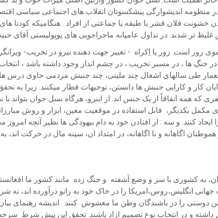
 منظومه اندیشوارگی پیشکسوتان انقلاب های اجتماعی سیاسی اقتصادی 
ونت فلان قشر یا طبقه یا جماعتی از افراد . هنگامیکه کودتا های اک
لیظ تر شدند. در تداول عامیانه ماجراجویی های پوپولیستی آقای حبیب ا
وی زور است. زور یا اِکراه - تغییر جهت دهنده نیرو در تخریب- ویرانگر
ا در جنگِ ها ، در مسیر تخریب ، در چشم انداز وجود داشته باشد ، انت
مار طی سالهای اشغال چند ملیتی، چند جنبش مردمی حاوی درس های غ
 پایان کار و کارایی جنبش ها دانستن، توجیهات قطار میکنند. زیرا به ت
ی که همه اتفاقاً از یک جنس اند. از اینرو، هرگاه نسل جوان بتواند ب
 ای مکمل یکدیگر، قابل استفاده در موقعیت معین، ابزار و روش مبارزات
د کنند. و سه : از افتادن خود به دام بیهودگی ها نظیر آنچه امروز مد
هموطنان اگاهانه و نا اگاهانه، در امتداد ان، سینه مال در حرکت اند، 
 به کشوری با سر و وضع آشفته و جنگ زده مانند کشور ما افغانستان کم
انی انگلیس،روس،امریکا را در خاک خود به زانو درآورده اند، نه شرمی
وستی را در باشندگان وطن ما مغشوش کنند. اندیشه رهنمای بیان آزا
قلال داشته و در انتخاب نوع تصمیم ازاد باشند. تحقق این پیش شرط