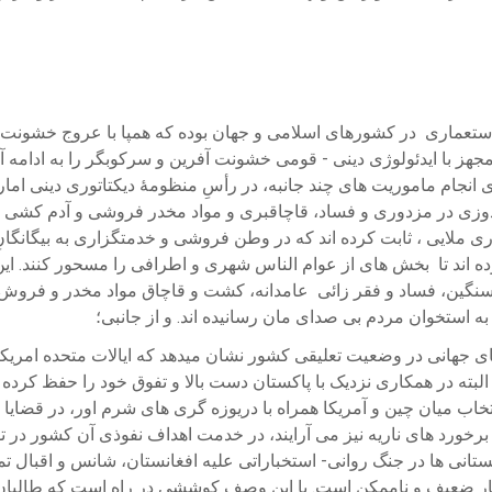
عات استعماری در کشورهای اسلامی و جهان بوده که همپا با عروج خشونت
گردانیده شده اند. این مخلوقِ به روز رسانی شده updated- - مجهز با ایدئولوژی دینی - قومی خشونت آ
ام ماموریت های چند جانبه، در رأسِ منظومهٔ دیکتاتوری دینی امارتی
ندوزی در مزدوری و فساد، قاچاقبری و مواد مخدر فروشی و آدم کشی و 
ری ملایی ، ثابت کرده اند که در وطن فروشی و خدمتگزاری به بیگانگا
ده اند تا بخش های از عوام الناس شهری و اطرافی را مسحور کنند. این
 سنگین، فساد و فقر زائی عامدانه، کشت و قاچاق مواد مخدر و فروش
ه استخوان مردم بی صدای مان رسانیده اند. و از جانبی؛
ی جهانی در وضعیت تعلیقی کشور نشان میدهد که ایالات متحده امریکا د
لبته در همکاری نزدیک با پاکستان دست بالا و تفوق خود را حفظ کرد
نتخاب میان چین و آمریکا همراه با دریوزه گری های شرم اور، در قض
 با برخورد های ناریه نیز می آرایند، در خدمت اهداف نفوذی آن کشور در
اکستانی ها در جنگ روانی- استخباراتی علیه افغانستان، شانس و اقبال
سیار ضعیف و ناممکن است. با این وصف کوششی در راه است که طالبان 