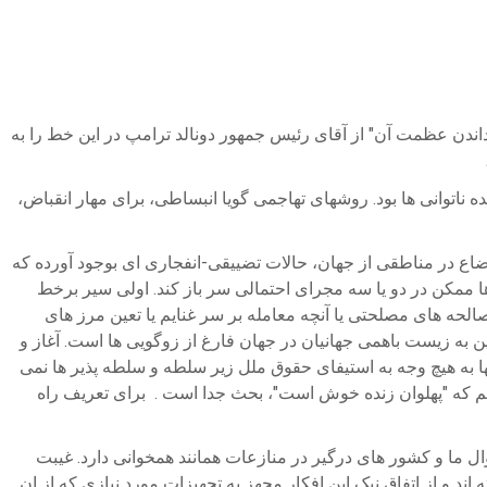
رداندن عظمت آن" از آقای رئیس جمهور دونالد ترامپ در این خط را به
ده ناتوانی ها بود. روشهای تهاجمی گویا انبساطی، برای مهار انقباض،
ضاع در مناطقی از جهان، حالات تضییقی-انفجاری ای بوجود آورده که
ا ممکن در دو یا سه مجرای احتمالی سر باز کند. اولی سیر برخط
حه های مصلحتی یا آنچه معامله بر سر غنایم یا تعین مرز های
ن به زیست باهمی جهانیان در جهان فارغ از زوگویی ها است. آغاز و
 به هیچ وجه به استیفای حقوق ملل زیر سلطه و سلطه پذیر ها نمی
اشیم که "پهلوان زنده خوش است"، بحث جدا است . برای تعریف راه
ل ما و کشور های درگیر در منازعات همانند همخوانی دارد. غیبت
 و از اتفاق نیک این افکار مجهز به تجهیزات مورد نیازی که از ان