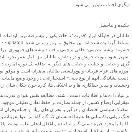
دیگری اجتناب ناپذیر می شود.
چکیده و ماحصل :
طالبان در جایگاه ابزار "قدرت" تا حالا، یکی از پیشرفته ترین ابدا
مسلط 
خشونت پیشه تنظیمی- خلقی پرچمی و فساد پیشه های جمهوری، برای انج
تسهیل شود. بنوبت خویش و در پاداش، طالبان نیز با یک عمر تجربه ا
گری و خیانت و جنایت و خباثت های دیگر به اضافه یک دوره امارت دا
آموزه های عوام فریبانه و پوپولیستی طالبان ماهرانه است و موفق بو
دست نشاندگی انهم از نوع دینی– استخباراتی، در وجود وضع مالیات
وحشیانه و سایر جفاکاری ها و بد اخلاقی ها، کارد خون چکان شان را ب
بر بنیاد داده ها و اطلاعات دست داشته، مطالعه نقش نفوذی قدرت ها
قهقرایی اوضاع کشور، از جمله نظارت بر حفظ تعادل تعلیقی موجود، ا
اسفناک سیاسی اقتصادی و درگیر با بحران های زیاد از جمله بحران ا
جنگ روانی پاکستانی ها علیه افغانستان که گاه گاه انرا عوامفریبانه
با آنها. با وجود چیره دستی گمراه کننده و اغفال اذهان عامه توسط پ
انکشور در این ساختار استخباراتی- دینی سست مایه ای اجیر، نیز ب