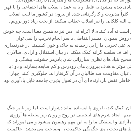
دیده میشود به غلط و یا به عمد ، انقلاب های اجتماعی را با قهر
ثراً مدیریت و کارگردانی شده از بیرون در کشور ما لقب انقلاب
لله کلکانی را نیز انقلاب خطاب میکنند. از بحث زیاد دور نرویم .
 است نه آباد کننده. لا اکراه فی دین نیز به همین معنا است. چه خوش
خاب روش پیمودن مسیر التقاطی با سر انجام تخریب را نمی توان
نی تجربی ما را بی رحمانه به خاک و خون کشیدند. در قدرتمداری
حقق اهداف سلطه گرانه کمک میکند. در بیان استقلال و ازادی، سالاری
ا تصحیح بنیاد های نظری مبارزاتی شان پادزهر خشونت پیشگی و
ی موثر به هدف پیروزی های زودرس و کم ضایعه بسازند. و دو : با
عیان مقاومت ضد طالبان در آن گرفتار اند، جلوگیری کنند. چهار :
به خاطر نقش بازدارنده ای آن در تحول پذیری جامعه قابل یادآوری بود
ک کند، تا روی پا ایستاده بماند دشوار است. اما زیر تاثیر جنگ
م . ایجاد شرم های اینچنینی در روح و روان زیر سلطه ها آرزوی
دی و استقلال ما را به این مهم رهنمون میشود و می اموزاند که
 سرخط های بحث روی چگونگی حاکمیت را وضاحت می بخشد. حاکمیت