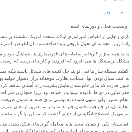
چاپ
وضعیت فعلی و دورنمای اینده
باری و جایی از انقباض امپراتوری ایالات متحده امریکا، نشسته بر مس
یاد داریم . انچه به ان تحول تاریخی باید اضافه شود، ان انقباض با 
مانند همه ساز و کارها در سامانه های قدرتمداری ها، هماهنگ نبود و مش
مشکل بر مشکل ها می افزود که افزودند و کاربجای رسید که رسیده 
گفتیم مسئله ساز ها نمی توانند حل کننده های مسائل باشند بلکه مس
به علت سیال بودن انها، ضمانت نظارت موفقانه بران دشوار خواهد بو
جنون قدرت که بنا بر قانونمندی هایش بشریت را تا آستان ساقط کردن
جغرافیایی دزدی ها نامیده میتوانیم، خواهد بود. زیرا جنجال بر سر 
انجام مسیر اولی منتهی شونده به نیستی برای همه به شمول طبیعت و
انجامد بل، در چارچوب قانون جبر بد ← بدتر ← بدترین ارمغان بهترتر
سومی یک اصطلاح انگلیسی از ذهنم گذشت که ممکن بیانگر و مفسر وضعیت مورد نظر
افغانستان یکی از همان صحنه های معامله گری های شکل دهنده مناسبا
دائمی حضور مردم و صدای انها، صدای که سازنده افکار عمومی است ، آ