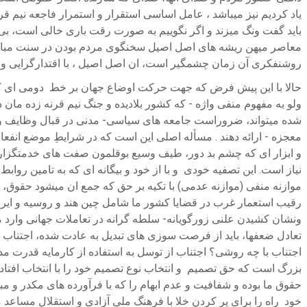
یاد کردیم نیز میباشد ، عامل اساسی استقرار و استمرار فاجعه نیم 
باید گفت ونگ میزند و اگر نگوییم به صورت رقت باری خالی است، بی
معاصر میهن ریشه های اصل اصیل سخنگوی مردم بودن در سنت مبارزات
روشنفکری آن زمان چشمگیر است، ان اصل اصیل ، با اقتدارگرایی
حالا با این پیش فرض که جهت حرکت اوضاع جهان بر خط دومی ای که ت
ولو به مفهوم منفی واژه - که کشور بلادیده و جنگ نیم قرنه زده مان
شده میتواند، ضروراست جامعه های سیاسی- مدنی در قبال وظایف و مس
معجزه - ارائه دهند . مسأله اصلی این است که در شرایطِ موضع انفع
و ابزار ای که چشم بد دور، طیف وسیع بوقلمون صفت های خدمتگزار بو
نیاز است. این تصفیه خودی و با از خود و بیگانه ای که به تامین رواب
موازنه منفی (موازنه عدمی) با تکیه بر حق که جمع ان میشود حقوق، در
رقیب استعمار غرب در قضایا کشور ما شامل چین هند و روسیه و ایرا
ونشان کشیدن علنی زورگویانه- سلطه گرانه در تعاملات جهانی وارد مع
تعادل ضعفها، باید از فرصت سوزی های تبدیل به عادت شده، اجتناب شو
اجتناب با چه روشی؟ اجتناب از توسل به استفاده از کارمایه قدرت مدا
بزرگ است که حق تصمیم و انتخاب نوع تصمیم خود را با انتخاب افتادن
حقوق ما بوده و شفافیت و عدم ابهام را که با فرآورده های مکدر و 
خود راه را برای پر کردن خلا با فرهنگ ملی آزادی و استقلال مساعد 