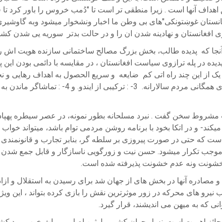
هداف آنها است . زیرا منطقی تر است تا "دُمب خروس را باور کرد تا ق
انستان غوښتونکی"های بی وطن ما اخبار ونشخوار میشود وبه گاوشیری د
ی افغانستان و نهادینه شدن ان را و در حالت بدتر سوریه یی شدن کشو
آنجا که پدیده طالب، بخش بزرگ مصالح ساختمانی سازنده هویت اش را 
ده در پله ترازوی سیاست افغانستان ، در مقایسه با دائمی بودن این
خشونت مقاومت مسلحانه و 2- : دمیدن روح تازه د
مشروط سخن گفت . نبرد مسلحانه بطور نمونه، در عصر سیطره پهپادها 
 میکند- و در اتکا بخود با برنامه روشن مردمی توام باشد، میتواند خواب
 که حتی در صورت پیروزی بر سلطه گر، بنابر تجارب و قانونمندی 
ا موجب تکرار میشود. حسن نیت و زورگویی ناسازگار و قابل جمع شدن ن
نه خشونت ونه عدم خشونت پذیرفته شده است.
صادره آنها در بخش های از جهان شد برای رسیدن به استقلال و ازاد
نیرو های محرکه در زور موثرترین نقش را بازی کرده بتواند ، این ویژ
ی که به میهن می اندیشند، قرار گیرد.
حائز اهمیت است. نسل جوان کشور وارثین اصلی میراث خوب و بد کشور 