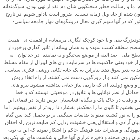
ردم ما و رسالت خطیر سخنگویی شان دم نقد از تهی بودن، سوگمندانه
ن شده از چاه ویل زمانه نیست. ضرور است یادآور شویم در تاریخ
ور که در آنها سهم گیری فعال دروغگوهای قهار جامعه سیاسی-
دبزرگ بینی و یا خود کوچک انگاری مریضانه، از اهمیت ی- اهمیت
سطح منطقه کسب نموده و به همان پیمانه از تاثیر گذاری برخوردار
لی - صد البته از موضع سخنگو و نه نماینده- در حد توان - نه
زار خود یعنی حاکمیت ها در سرمایه داری های لیبرال از مقام مسلط
د به بدتر سوق دهد. بنابراین به یک خانه تکانی روشی-فکری-سیاسی
 تمکین نمی کنند و از زورگویی دست نمی کشند، از راه اتخاذ روش
وضعِ ژولیده ای که داریم، نیاز حیاتی پنداشته میشود. نیرو های
قل از نظر توانایی ها و علایق در موقعیتی نیستند که با خط
 و رقیب در خاک پاک و بیگناه افغانستان ترس دارند. در فضای این
خشیم تا گلوی ما را محکمتر بفشارد تا زودتر از نفس بیفتیم . اما
ا به تور کشید، میتواند ضایعات سنگینی بر تو تحمیل کند. پس گناه
بیان آزادی و استقلال یعنی خشونت زدایی کم ضایعه ترین راه احقاق
بیهودگی و مضرات ضد فرهنگ حاکم را آشکار نموده که این به نوبه
دوران روی صحنه و ذخیره فراری آنها خالی و شکست های آنها یکی بعد