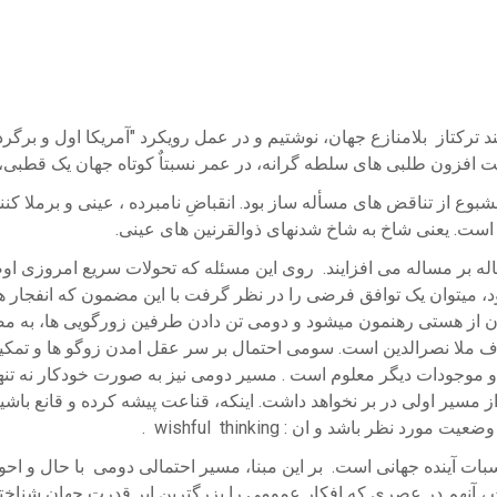
ند ترکتاز بلامنازع جهان، نوشتیم و در عمل رویکرد "آمریکا اول و برگ
سرعت افزون طلبی های سلطه گرانه، در عمر نسبتاٌ کوتاه جهان یک قطبی،
بوع از تناقض های مسأله ساز بود. انقباضِ نامبرده ، عینی و برملا کنن
است. یعنی شاخ به شاخ شدنهای ذوالقرنین های عینی.
اله بر مساله می افزایند. روی این مسئله که تحولات سریع امروزی او
د، میتوان یک توافق فرضی را در نظر گرفت با این مضمون که انفجار ه
 از هستی رهنمون میشود و دومی تن دادن طرفین زورگویی ها، به مصال
لحاف ملا نصرالدین است. سومی احتمال بر سر عقل امدن زوگو ها و تمکی
 موجودات دیگر معلوم است . مسیر دومی نیز به صورت خودکار نه تنها
 از مسیر اولی در بر نخواهد داشت. اینکه، قناعت پیشه کرده و قانع ب
 باشد و ان : wishful thinking .
ت آینده جهانی است. بر این مبنا، مسیر احتمالی دومی با حال و احوا
نهم در عصری که افکار عمومی را بزرگترین ابر قدرت جهان شناخته اند