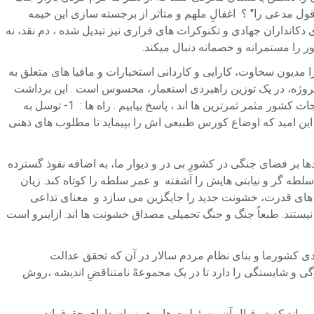
ول مدعی را" ؟ اغفالِ ملهم و متاثر از برجسته سازی این خیمه
کانداران جهادی و تکنوکرات های فراری نیز تبدیل شده ، دم نقد، نه
ر را مستمرانه و خصمانه دنبال میکند.
مدیون سخاوت، کارایی و کاردانی استخبارات و مافیا های متعلق به
 پروژه، در یک توزین راهبردی استعمار، محسوس است . این برداشت
از وضعیت ما را در موقعیتی قرار میدهد تا برای این پرسش که کدام یک از این چند راه اتی کم ضایعه و سریع الحصول به اهداف رهایی و نجات کشور مثمر ثمرترین ها اند ، پاسخ بیابیم . راه ها : 1- توسل به
ر تجارب جنبش های همگانی مردم سالارانه. 3- : ترکیبی از ایندو. و 4- : تماشاگر ماندن به این امید که اوضاع کورس طبیعی اش را بپیماید تا مطلوب های ذهنی
بر فضای جنگی در کشورِ بی در و دیوار ما، به اضافه نفوذ گسترده
 سلطه گر و نیابتی هایش را آشفته و عمر سلطه را کوتاه کند. زیان
های قدرت، خشونت جدید را جایگزین می سازد و معنای تداعی
یستند. طبعاً جنگ و جنگ تحمیلی مصداق خشونت ها اند. ازاینرو است
ی کشورما و بنای نظام مردم سالار در آن که تحقق عدالت
گی و شایستگی را دارد تا در یک مجموعهْ نامتناقضِ اندیشه ،روش
اند که در قبال آن مسئولیت ها و همزمان دارای حقوق اند .