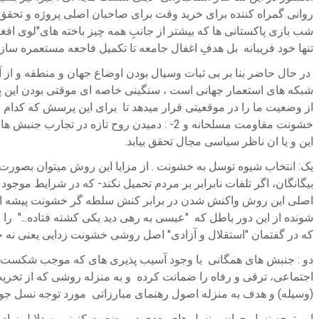
روانی گمراه کننده برای خرید وقت برای صاحبان اصلی پروژه و تحقق ا
شب بازی پاکستانی ها که بیشتر از جانبِ همه چیز باخته های"لوی افغ
تنها خود فریبانه بل هدفِ اغفال جامعه تا تکمیل فاجعه مستعمره ساز
در حال حاضر بنا بر بی ثبات وسیال بودن اوضاع جهان و منطقه و از 
شبکه های استعمار جهانی است ، سنگینی خاصه ای موقتی بودن این پدی
این و یا ان ناظر سیاسی مجال تحقق بیابد.
یک: انتخاب شیوه توسل به خشونت . از مزایا این روش میتوان بصورت 
بیگانگان، اگر تلفات نابرابر بر مردم تحمیل نکند- که در شرایط موجود
اصلی این روش واکنش شدن در برابر کنش سلطه گر خشونت پیشه است
شونده از این دور باطل که "عیسی به رهی دید یکی کشته فتاده..." ر
که در گفتمان "استقلال و آزادی" اصل روشی خشونت زدایی یعنی 
دو : جنبش های همگانی با وجود آسیب پذیری های که موجب شکست و م
اجتماعی، ترقی و رفاه را ضمانت کرده و به منزله روشی که از تخریب 
(وسیله) و هدف به منزله اصول رهنمای مبارزاتی مورد توجه نسل جوان
این توجه نسل جوان و نسل های بعدی در وضعیت کنونی به دلایل زیاد 