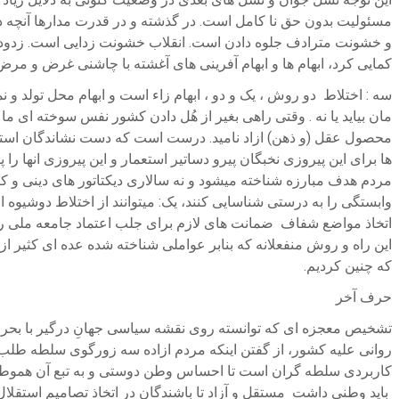
مسئولیت بدون حق نا کامل است. در گذشته و در قدرت مدارها آنچه در
و خشونت مترادف جلوه دادن است. انقلاب خشونت زدایی است. زدودن خش
کمایی کرد، ابهام ها و ابهام آفرینی های آغشته با چاشنی غرض و مرض غ
سه : اختلاط دو روش ، یک و دو ، ابهام زاء است و ابهام محل تولد و نم
مان بیاید یا نه . وقتی راهی بغیر از هُل دادن کشور نفس سوخته ای م
محصول عقل (و ذهن) ازاد نامید. درست است که دست نشاندگان استع
ها برای این پیروزی نخبگان پیرو دساتیر استعمار و این پیروزی انها را
مردم هدف مبارزه شناخته میشود و نه سالاری دیکتاتور های دینی و کفر
وابستگی را به درستی شناسایی کنند، یک: میتوانند از اختلاط دوشیوه
اتخاذ مواضع شفاف ضمانت های لازم برای جلب اعتماد جامعه ملی را ایجا
این راه و روش منفعلانه که بنابر عواملی شناخته شده عده ای کثیر از 
که چنین کردیم.
حرف آخر
تشخیص معجزه ای که توانسته روی نقشه سیاسی جهانِ درگیر با بحران،
روانی علیه کشور، از گفتن اینکه مردم ازاده سه زورگوی سلطه طلب جه
کاربردی سلطه گران است تا احساس وطن دوستی و به تبع آن هموطن د
باید وطنی داشت مستقل و آزاد تا باشندگان در اتخاذ تصامیم است