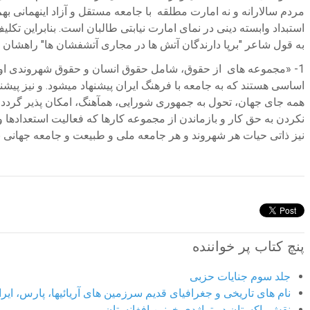
مردم سالارانه و نه امارت مطلقه با جامعه مستقل و آزاد اینهمانی ب
استبداد وابسته دینی در نمای امارت نیابتی طالبان است. بنابراین ت
به قول شاعر "برپا دارندگان آتش ها در مجاری آتشفشان ها" راهشان
1- «مجموعه های از حقوق، شامل حقوق انسان و حقوق شهروندی او و
اساسی هستند که به جامعه با فرهنگ ایران پیشنهاد میشود. و نیز پیشنه
همه جای جهان، تحول به جمهوری شورایی، همآهنگ، امکان پذیر گردد. 
نکردن به حق کار و بازماندن از مجموعه کارها که فعالیت استعداده
نیز ذاتی حیات هر شهروند و هر جامعه ملی و طبیعت و جامعه جهانی به 
پنچ کتاب پر خواننده
جلد سوم جنایات حزبی
نام های تاریخی و جغرافیای قدیم سرزمین های آریائیها، پارس، ایران
نقش پاکستان در تراژدی خونین افغانستان