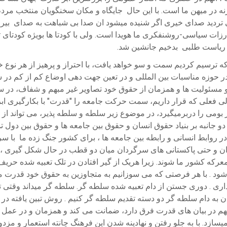
قرنه در میهن ما است. با این حال جایگاه و مکان سخنگویان منتخب م
 تردید صدای خیری اگر شنیده میشود ان صدا بی شباهت به صدای بیرو
 سیاسی-روشنفکری ما هویدا است. ولی با کودتا ها بویژه کودتای ث
 و ریاست طلبی بدخیم جانشین شد.
رسیم کردیم سمت و سو خواهد یافت، با احتراز و پرهیز از هر نوع خو
 در حوزه مناسبات بین المللی و در تعین جهت دهی اوضاع کم از کم در 
ئولیت ها و همزمان از حقوق خود تصاویر غیر مبهم و شفاف، در سطح م
الی فعلی که قرار داریم، سمت حرکت جامعه را "قدرت" با بکارگیری اب
می را دربرمیگیرد، در موضوع زیر سلطه و سلطه پذیر، می تواند از ب
ط دو جانبه بر بنیاد حقوق انسان و حقوق بین جامعه ها و حقوق بین دول
 روابط انسانی و رابطه بین جامعه ها ، برای کشور جنگ زده ما با سر و 
ن و حتی پاکستانی های سرگردان میان دو قطب در حال شکل گیری ، حدا
رکه کشور ما شوند. زیرا هریک از گیر افتادن در تلک تعبیه شده حریف
د . با هر فرصتی که می سوزانیم به متجاوزین به حقوق خود قدرت می ب
ری . دوری جستن از دام تعبیه شده سلطه گر. سلطه گر میداند وقتی تو ر
 به دام سلطه گر دو دسته تقدیم سلطه گر کنیم . روش تبین یافته در 
مبهم در بیان های قدرت فرق دارد، ضمانت می کند و همزمان و در عمل 
میسازد. با به جلو رفتن و نهادینه شدن این فرهنگ چانته استعمار و مز